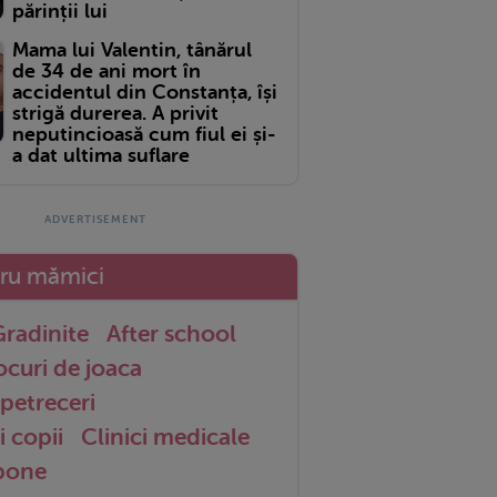
părinții lui
Mama lui Valentin, tânărul
de 34 de ani mort în
accidentul din Constanța, își
strigă durerea. A privit
neputincioasă cum fiul ei și-
a dat ultima suflare
tru mămici
radinite
After school
ocuri de joaca
petreceri
i copii
Clinici medicale
 bone