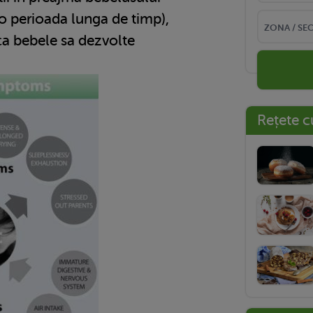
 o perioada lunga de timp),
ca bebele sa dezvolte
Rețete c