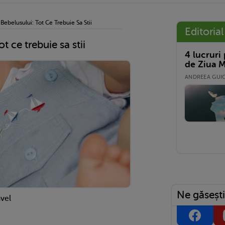
 Bebelusului: Tot Ce Trebuie Sa Stii
Editorial
t ce trebuie sa stii
4 lucruri
de Ziua M
ANDREEA GUICĂ
Ne găsești
vel