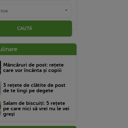
CAUTĂ
ulinare
Mâncăruri de post: rețete
care vor încânta și copiii
3 rețete de clătite de post
de te lingi pe degete
Salam de biscuiți: 5 rețete
pe care nici să vrei nu le vei
greși