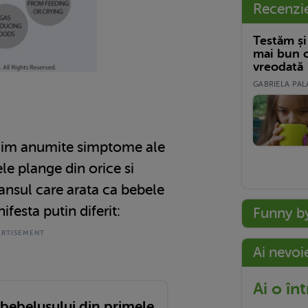
Recenzi
Testăm și
mai bun c
vreodată
GABRIELA PALA
ilim anumite simptome ale
ele plange din orice si
lansul care arata ca bebele
ifesta putin diferit:
Funny b
Ai nevoi
Ai o în
 bebelușului din primele