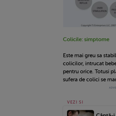
Colicile: simptome
Este mai greu sa stab
colicilor, intrucat beb
pentru orice. Totusi p
sufera de colici se man
VEZI SI
Cântă-i