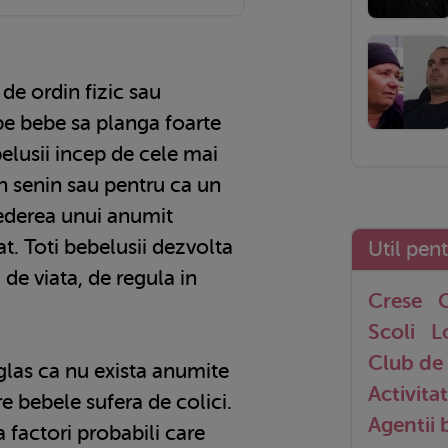
 de ordin fizic sau
pe bebe sa planga foarte
belusii incep de cele mai
n senin sau pentru ca un
derea unui anumit
at. Toti bebelusii dezvolta
Util pen
i de viata, de regula in
Crese
G
Scoli
L
Club de 
glas ca nu exista anumite
Activitat
e bebele sufera de colici.
Agentii
a factori probabili care