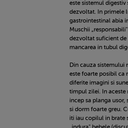
este sistemul digestiv 
dezvoltat. In primele l
gastrointestinal abia 
Muschii „responsabili"
dezvoltat suficient de
mancarea in tubul dige
Din cauza sistemului 
este foarte posibil ca 
diferite imagini si sun
timpul zilei. In acest
incep sa planga usor, 
si dorm foarte greu. Cu
iti iau copilul in brat
„indura" bebele (discu