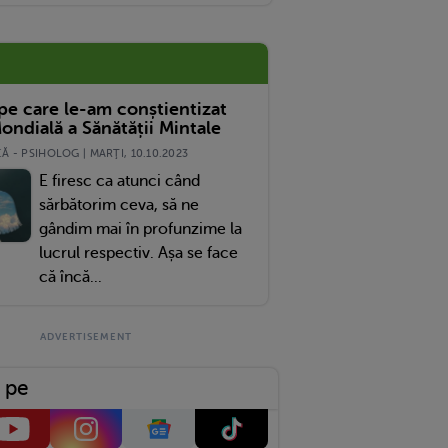
 pe care le-am conștientizat
ondială a Sănătății Mintale
 - PSIHOLOG | MARŢI, 10.10.2023
E firesc ca atunci când
sărbătorim ceva, să ne
gândim mai în profunzime la
lucrul respectiv. Așa se face
că încă...
 pe