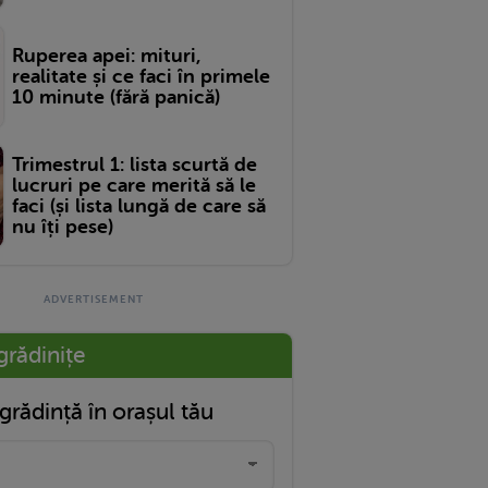
Ruperea apei: mituri,
realitate și ce faci în primele
10 minute (fără panică)
Trimestrul 1: lista scurtă de
lucruri pe care merită să le
faci (și lista lungă de care să
nu îți pese)
grădinițe
grădință în orașul tău