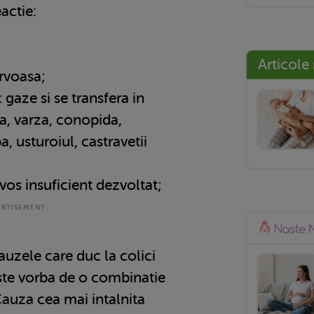
actie:
Articole
ervoasa;
gaze si se transfera in
a, varza, conopida,
a, usturoiul, castravetii
rvos insuficient dezvoltat;
auzele care duc la colici
este vorba de o combinatie
Cauza cea mai intalnita