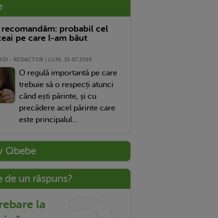
e
 recomandăm: probabil cel
eai pe care l-am băut
DI - REDACTOR | LUNI, 15.07.2019
O regulă importantă pe care
trebuie să o respecți atunci
când ești părinte, și cu
precădere acel părinte care
este principalul...
y Qbebe
e de un răspuns?
trebare la