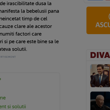
 de irascibilitate dusa la
anifesta la bebelusii pana
 neincetat timp de cel
 cauze clare ale acestor
anumiti factori care
i si pe care este bine sa le
ateva solutii.
?
ome
nt si solutii