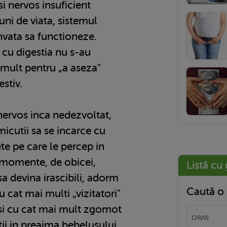
si nervos insuficient
uni de viata, sistemul
invata sa functioneze.
 cu digestia nu s-au
 mult pentru „a aseza"
stiv.
nervos inca nedezvoltat,
micutii sa se incarce cu
ete pe care le percep in
e momente, de obicei,
Listă cu 
sa devina irascibili, adorm
Caută o 
 cat mai multi „vizitatori"
e si cu cat mai mult zgomot
tii in preajma bebelusului