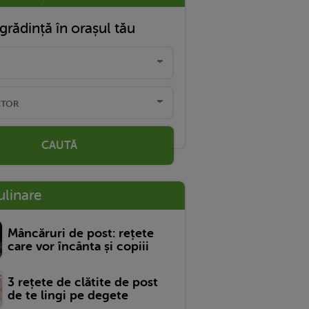
grădință în orașul tău
CAUTĂ
ulinare
Mâncăruri de post: rețete
care vor încânta și copiii
3 rețete de clătite de post
de te lingi pe degete