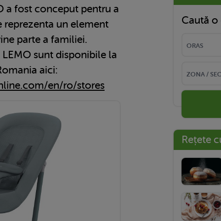
O a fost conceput pentru a
Caută o 
te reprezenta un element
ine parte a familiei.
 LEMO sunt disponibile la
Romania aici:
line.com/en/ro/stores
Rețete c