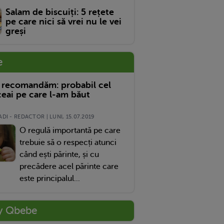
Salam de biscuiți: 5 rețete
pe care nici să vrei nu le vei
greși
e
 recomandăm: probabil cel
eai pe care l-am băut
DI - REDACTOR | LUNI, 15.07.2019
O regulă importantă pe care
trebuie să o respecți atunci
când ești părinte, și cu
precădere acel părinte care
este principalul...
y Qbebe