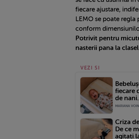
fiecare ajustare, indif
LEMO se poate regla p
conform dimensiunilo
Potrivit pentru micut
nasterii pana la clase
VEZI SI
Bebeluș
fiecare 
de nani.
MARIANA VOINE
Criza de
De ce m
agitați 