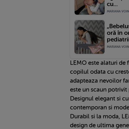
cu...
MARIANA VOINE
„Bebelu
oră în 
pediatri
MARIANA VOINE
LEMO este alaturi de fa
copilul odata cu crest
adapteaza nevoilor fami
este un scaun potrivit 
Designul elegant si cu
contemporan si modern
Durabil si la moda, L
design de ultima gener