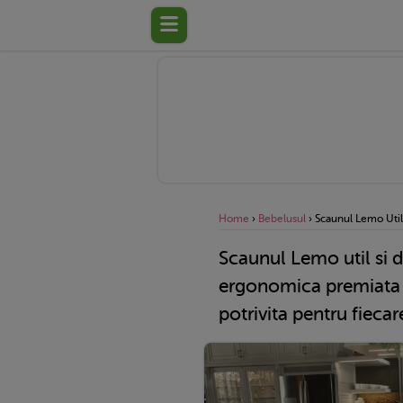
Home
›
Bebelusul
›
Scaunul Lemo Util 
Scaunul Lemo util si d
ergonomica premiata s
potrivita pentru fiecare