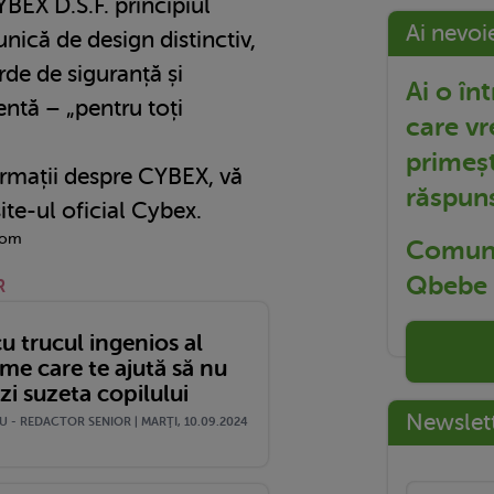
EX D.S.F. principiul
Ai nevoi
unică de design distinctiv,
rde de siguranță și
Ai o în
entă – „pentru toți
care vr
primeșt
rmații despre CYBEX, vă
răspun
ite-ul oficial Cybex.
com
Comuni
Qbebe t
R
u trucul ingenios al
me care te ajută să nu
zi suzeta copilului
Newslet
 - REDACTOR SENIOR | MARŢI, 10.09.2024