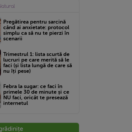
Pregătirea pentru sarcină
când ai anxietate: protocol
simplu ca să nu te pierzi în
scenarii
Trimestrul 1: lista scurtă de
lucruri pe care merită să le
faci (și lista lungă de care să
nu îți pese)
Febra la sugar: ce faci în
primele 30 de minute și ce
NU faci, oricât te presează
internetul
grădinițe