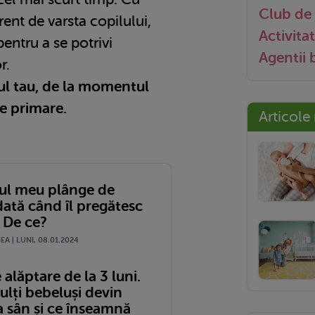
Club de 
erent de varsta copilului,
Activitat
entru a se potrivi
Agentii
r.
ul tau, de la momentul
le primare.
Articole
ul meu plânge de
dată când îl pregătesc
 De ce?
A | LUNI, 08.01.2024
 alăptare de la 3 luni.
ulți bebeluși devin
la sân și ce înseamnă