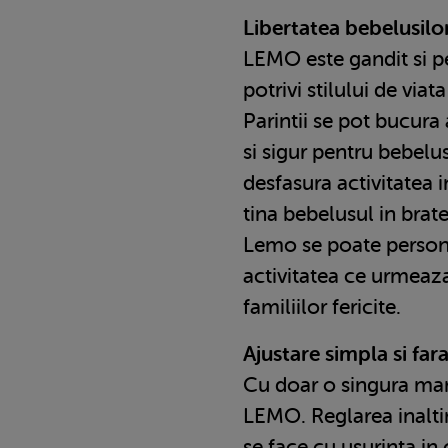
Libertatea bebelusilor 
LEMO este gandit si p
potrivi stilului de viat
Parintii se pot bucura
si sigur pentru bebelusi
desfasura activitatea in
tina bebelusul in brate.
Lemo se poate persona
activitatea ce urmeaza
familiilor fericite.
Ajustare simpla si fara
Cu doar o singura man
LEMO. Reglarea inaltim
se face cu usurinta in