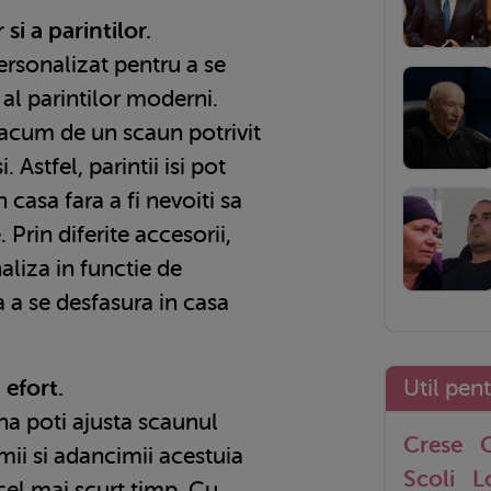
si a parintilor.
ersonalizat pentru a se
a al parintilor moderni.
 acum de un scaun potrivit
. Astfel, parintii isi pot
 casa fara a fi nevoiti sa
 Prin diferite accesorii,
liza in functie de
 a se desfasura in casa
 efort.
Util pen
a poti ajusta scaunul
Crese
G
ii si adancimii acestuia
Scoli
L
 cel mai scurt timp. Cu