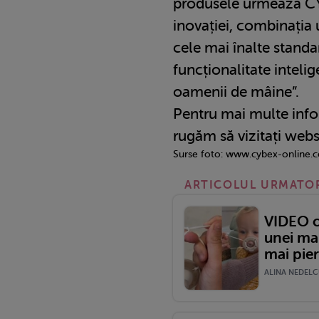
produsele urmează CYB
inovației, combinația 
cele mai înalte standa
funcționalitate intelig
oamenii de mâine”.
Pentru mai multe info
rugăm să vizitați webs
Surse foto: www.cybex-online.
ARTICOLUL URMATO
VIDEO c
unei ma
mai pier
ALINA NEDELCU