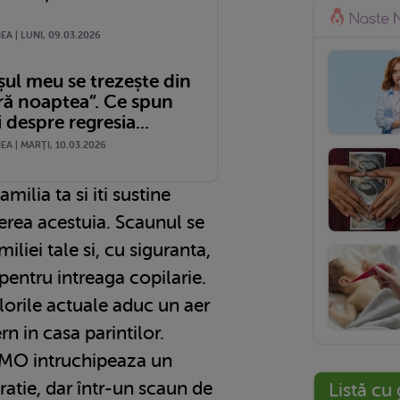
A | LUNI, 09.03.2026
șul meu se trezește din
oră noaptea”. Ce spun
i despre regresia...
A | MARŢI, 10.03.2026
milia ta si iti sustine
erea acestuia. Scaunul se
liei tale si, cu siguranta,
pentru intreaga copilarie.
lorile actuale aduc un aer
 in casa parintilor.
EMO intruchipeaza un
atie, dar într-un scaun de
Listă cu 