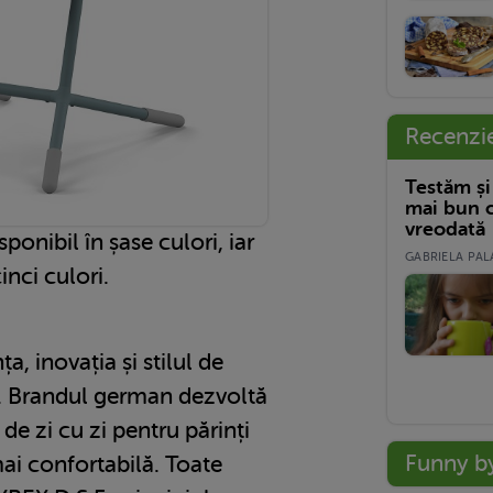
Recenzi
Testăm și
mai bun c
vreodată
onibil în șase culori, iar
GABRIELA PALA
nci culori.
, inovația și stilul de
e. Brandul german dezvoltă
de zi cu zi pentru părinți
Funny b
mai confortabilă. Toate