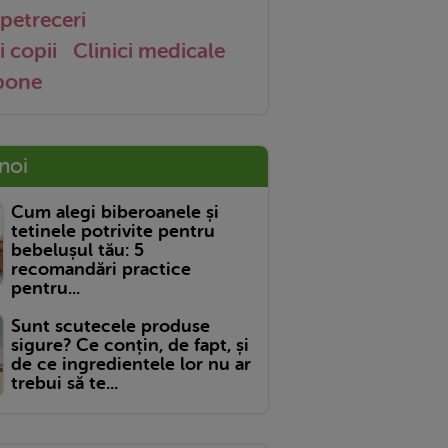
petreceri
i copii
Clinici medicale
 bone
 noi
Cum alegi biberoanele și
tetinele potrivite pentru
bebelușul tău: 5
recomandări practice
pentru...
Sunt scutecele produse
sigure? Ce conțin, de fapt, și
de ce ingredientele lor nu ar
trebui să te...