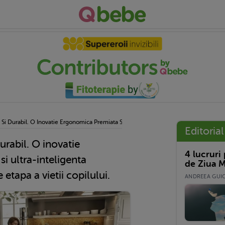
Si Durabil. O Inovatie Ergonomica Premiata Si Ultra-Inteligenta Potrivita Pentru Fieca
Editorial
urabil. O inovatie
4 lucruri
i ultra-inteligenta
de Ziua M
 etapa a vietii copilului.
ANDREEA GUICĂ