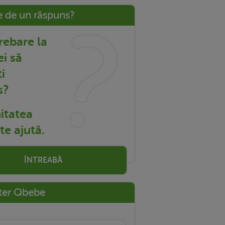
e de un răspuns?
trebare la
ei să
i
s?
tatea
e ajută.
ÎNTREABĂ
ter Qbebe