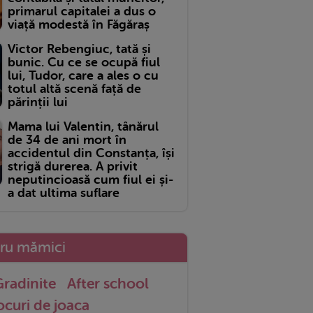
primarul capitalei a dus o
viață modestă în Făgăraș
Victor Rebengiuc, tată și
bunic. Cu ce se ocupă fiul
lui, Tudor, care a ales o cu
totul altă scenă față de
părinții lui
Mama lui Valentin, tânărul
de 34 de ani mort în
accidentul din Constanța, își
strigă durerea. A privit
neputincioasă cum fiul ei și-
a dat ultima suflare
tru mămici
radinite
After school
ocuri de joaca