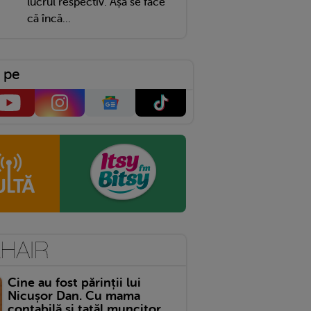
lucrul respectiv. Așa se face
că încă...
 pe
Cine au fost părinții lui
Nicușor Dan. Cu mama
contabilă și tatăl muncitor,