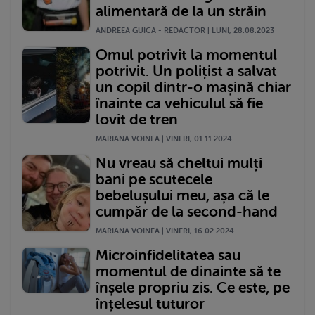
alimentară de la un străin
ANDREEA GUICA - REDACTOR | LUNI, 28.08.2023
Omul potrivit la momentul
potrivit. Un polițist a salvat
un copil dintr-o mașină chiar
înainte ca vehiculul să fie
lovit de tren
MARIANA VOINEA | VINERI, 01.11.2024
Nu vreau să cheltui mulți
bani pe scutecele
bebelușului meu, așa că le
cumpăr de la second-hand
MARIANA VOINEA | VINERI, 16.02.2024
Microinfidelitatea sau
momentul de dinainte să te
înșele propriu zis. Ce este, pe
înțelesul tuturor