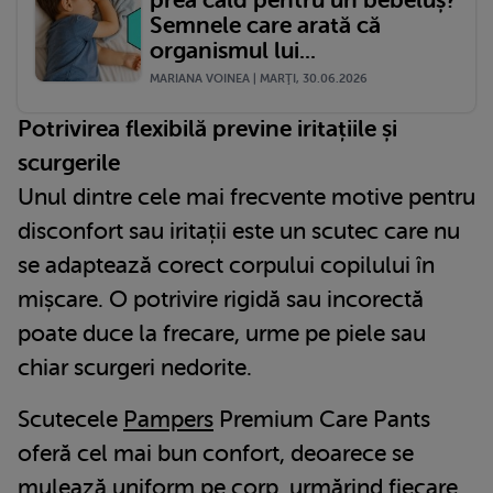
Semnele care arată că
organismul lui...
MARIANA VOINEA | MARŢI, 30.06.2026
Potrivirea flexibilă previne iritațiile și
scurgerile
Unul dintre cele mai frecvente motive pentru
disconfort sau iritații este un scutec care nu
se adaptează corect corpului copilului în
mișcare. O potrivire rigidă sau incorectă
poate duce la frecare, urme pe piele sau
chiar scurgeri nedorite.
Scutecele
Pampers
Premium Care Pants
oferă cel mai bun confort, deoarece se
mulează uniform pe corp, urmărind fiecare