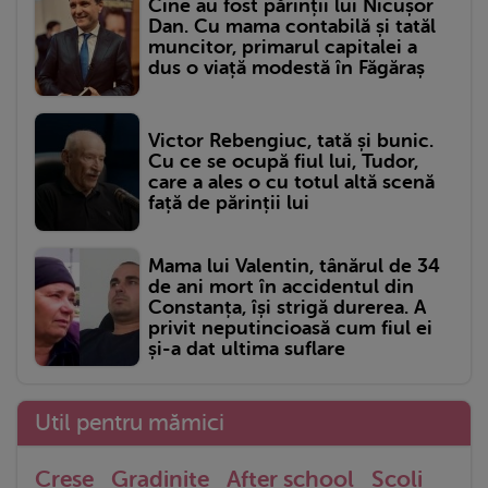
Cine au fost părinții lui Nicușor
Dan. Cu mama contabilă și tatăl
muncitor, primarul capitalei a
dus o viață modestă în Făgăraș
Victor Rebengiuc, tată și bunic.
Cu ce se ocupă fiul lui, Tudor,
care a ales o cu totul altă scenă
față de părinții lui
Mama lui Valentin, tânărul de 34
de ani mort în accidentul din
Constanța, își strigă durerea. A
privit neputincioasă cum fiul ei
și-a dat ultima suflare
Util pentru mămici
Crese
Gradinite
After school
Scoli