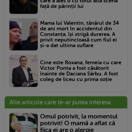
care a ales o cu totul altă scenă
față de părinții lui
Mama lui Valentin, tânărul de 34
de ani mort în accidentul din
Constanța, își strigă durerea. A
privit neputincioasă cum fiul ei
și-a dat ultima suflare
Cine este Roxana, femeia cu care
Victor Ponta a fost căsătorit
înainte de Daciana Sârbu. A fost
coleg de liceu cu prima soție
Alte articole care te-ar putea interesa
Omul potrivit, la momentul
potrivit! O mamă a aflat că
fiica ei are o alergie