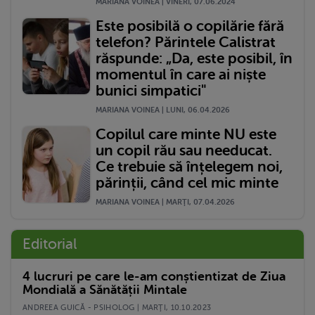
MARIANA VOINEA | VINERI, 07.06.2024
Este posibilă o copilărie fără
telefon? Părintele Calistrat
răspunde: „Da, este posibil, în
momentul în care ai niște
bunici simpatici"
MARIANA VOINEA | LUNI, 06.04.2026
Copilul care minte NU este
un copil rău sau needucat.
Ce trebuie să înțelegem noi,
părinții, când cel mic minte
MARIANA VOINEA | MARŢI, 07.04.2026
Editorial
4 lucruri pe care le-am conștientizat de Ziua
Mondială a Sănătății Mintale
ANDREEA GUICĂ - PSIHOLOG | MARŢI, 10.10.2023