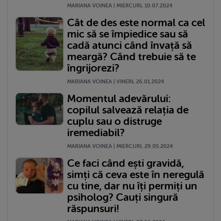
MARIANA VOINEA | MIERCURI, 10.07.2024
Cât de des este normal ca cel
mic să se împiedice sau să
cadă atunci când învață să
meargă? Când trebuie să te
îngrijorezi?
MARIANA VOINEA | VINERI, 26.01.2024
Momentul adevărului:
copilul salvează relația de
cuplu sau o distruge
iremediabil?
MARIANA VOINEA | MIERCURI, 29.05.2024
Ce faci când ești gravidă,
simți că ceva este în neregulă
cu tine, dar nu îți permiți un
psiholog? Cauți singură
răspunsuri!