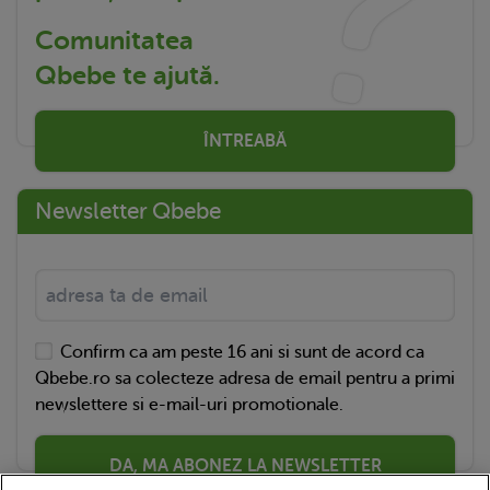
Comunitatea
Qbebe te ajută.
ÎNTREABĂ
Newsletter Qbebe
Confirm ca am peste 16 ani si sunt de acord ca
Qbebe.ro sa colecteze adresa de email pentru a primi
newslettere si e-mail-uri promotionale.
DA, MA ABONEZ LA NEWSLETTER