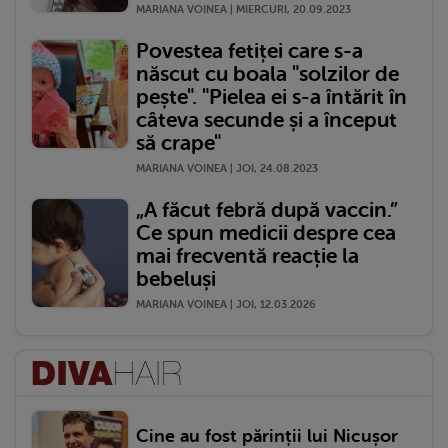
MARIANA VOINEA | MIERCURI, 20.09.2023
Povestea fetiței care s-a
născut cu boala "solzilor de
pește". "Pielea ei s-a întărit în
câteva secunde și a început
să crape"
MARIANA VOINEA | JOI, 24.08.2023
„A făcut febră după vaccin.”
Ce spun medicii despre cea
mai frecventă reacție la
bebeluși
MARIANA VOINEA | JOI, 12.03.2026
Cine au fost părinții lui Nicușor