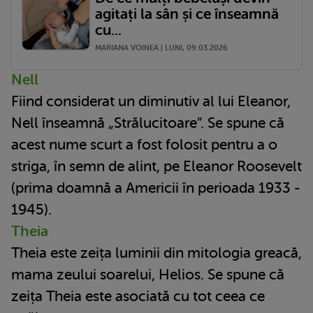
agitați la sân și ce înseamnă
cu...
MARIANA VOINEA | LUNI, 09.03.2026
Nell
Fiind considerat un diminutiv al lui Eleanor,
Nell înseamnă „Strălucitoare”. Se spune că
acest nume scurt a fost folosit pentru a o
striga, în semn de alint, pe Eleanor Roosevelt
(prima doamnă a Americii în perioada 1933 -
1945).
Theia
Theia este zeița luminii din mitologia greacă,
mama zeului soarelui, Helios. Se spune că
zeița Theia este asociată cu tot ceea ce