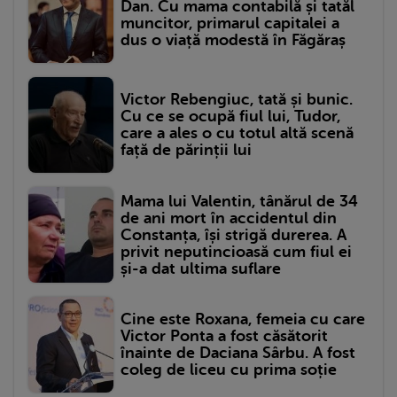
Dan. Cu mama contabilă și tatăl
muncitor, primarul capitalei a
dus o viață modestă în Făgăraș
Victor Rebengiuc, tată și bunic.
Cu ce se ocupă fiul lui, Tudor,
care a ales o cu totul altă scenă
față de părinții lui
Mama lui Valentin, tânărul de 34
de ani mort în accidentul din
Constanța, își strigă durerea. A
privit neputincioasă cum fiul ei
și-a dat ultima suflare
Cine este Roxana, femeia cu care
Victor Ponta a fost căsătorit
înainte de Daciana Sârbu. A fost
coleg de liceu cu prima soție