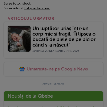
Surse foto:
Istock
Surse articol:
Babycenter.com
ARTICOLUL URMATOR
Un luptător uriaș într-un
corp mic și fragil. "Îi lipsea o
bucată de piele de pe picior
când s-a născut"
MARIANA VOINEA | MARŢI, 24.10.2023
Urmareste-ne pe Google News
Noutăți de la Qbebe