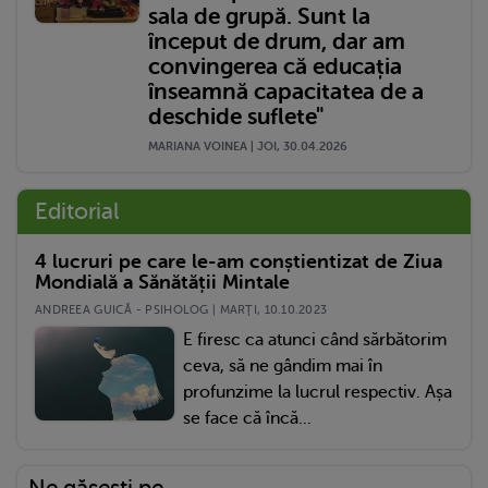
sala de grupă. Sunt la
început de drum, dar am
convingerea că educația
înseamnă capacitatea de a
deschide suflete"
MARIANA VOINEA | JOI, 30.04.2026
Editorial
4 lucruri pe care le-am conștientizat de Ziua
Mondială a Sănătății Mintale
ANDREEA GUICĂ - PSIHOLOG | MARŢI, 10.10.2023
E firesc ca atunci când sărbătorim
ceva, să ne gândim mai în
profunzime la lucrul respectiv. Așa
se face că încă...