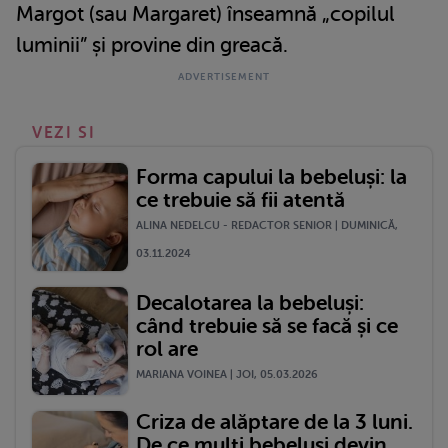
Margot (sau Margaret) înseamnă „copilul
luminii” și provine din greacă.
VEZI SI
Forma capului la bebeluși: la
ce trebuie să fii atentă
ALINA NEDELCU - REDACTOR SENIOR | DUMINICĂ,
03.11.2024
Decalotarea la bebeluși:
când trebuie să se facă și ce
rol are
MARIANA VOINEA | JOI, 05.03.2026
Criza de alăptare de la 3 luni.
De ce mulți bebeluși devin