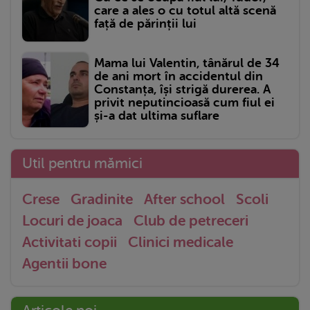
care a ales o cu totul altă scenă
față de părinții lui
Mama lui Valentin, tânărul de 34
de ani mort în accidentul din
Constanța, își strigă durerea. A
privit neputincioasă cum fiul ei
și-a dat ultima suflare
Util pentru mămici
Crese
Gradinite
After school
Scoli
Locuri de joaca
Club de petreceri
Activitati copii
Clinici medicale
Agentii bone