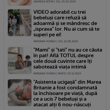
ANDREEA BITAR | JOI, 29.02.2024
VIDEO adorabil cu trei
bebeluși care refuză să
adoarmă și se mândresc de
„isprava" lor. Nu ai cum să te
superi pe ei!
MARIANA VOINEA | JOI, 22.08.2024
"Mami" și "tati" nu au ce căuta
în pat! Află TOTUL despre
cele două cuvinte care îți
sabotează viața intimă
MARIANA VOINEA | MARŢI, 05.12.2023
"Asistenta ucigașă" din Marea
Britanie a fost condamnată
la închisoare pe viață, după
ce a ucis 7 bebeluși și a
atacat alți 6 nou-născuți