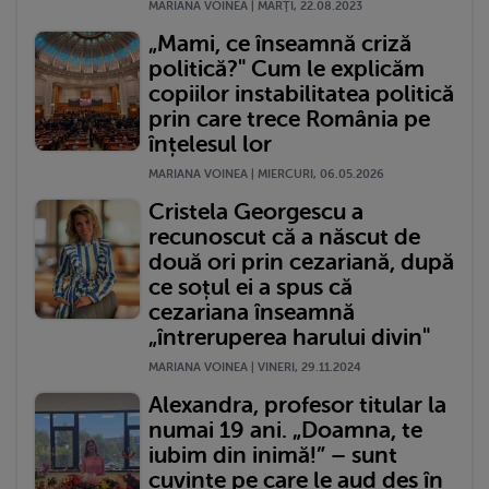
MARIANA VOINEA | MARŢI, 22.08.2023
„Mami, ce înseamnă criză
politică?" Cum le explicăm
copiilor instabilitatea politică
prin care trece România pe
înțelesul lor
MARIANA VOINEA | MIERCURI, 06.05.2026
Cristela Georgescu a
recunoscut că a născut de
două ori prin cezariană, după
ce soțul ei a spus că
cezariana înseamnă
„întreruperea harului divin"
MARIANA VOINEA | VINERI, 29.11.2024
Alexandra, profesor titular la
numai 19 ani. „Doamna, te
iubim din inimă!” – sunt
cuvinte pe care le aud des în