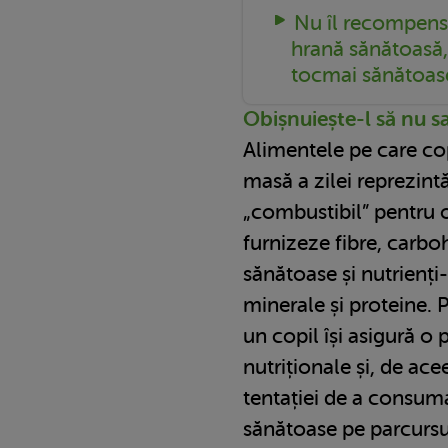
Nu îl recompensa
hrană sănătoasă,
tocmai sănătoas
Obișnuiește-l să nu s
Alimentele pe care co
masă a zilei reprezint
„combustibil” pentru o
furnizeze fibre, carboh
sănătoase și nutrienți
minerale și proteine. 
un copil își asigură o 
nutriționale și, de ace
tentației de a consum
sănătoase pe parcursul