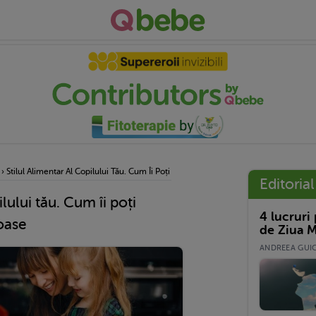
›
Stilul Alimentar Al Copilului Tău. Cum Îi Poți Forma Obiceiuri Sănătoase
Editorial
ilului tău. Cum îi poți
4 lucruri
oase
de Ziua M
ANDREEA GUICĂ