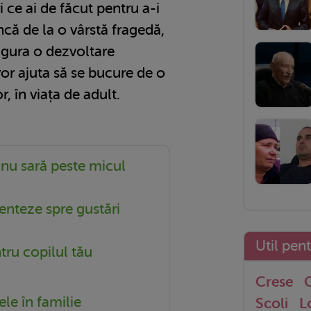
 ce ai de făcut pentru a-i
încă de la o vârstă fragedă,
sigura o dezvoltare
vor ajuta să se bucure de o
or, în viața de adult.
 nu sară peste micul
ienteze spre gustări
Util pen
tru copilul tău
Crese
G
le în familie
Scoli
L