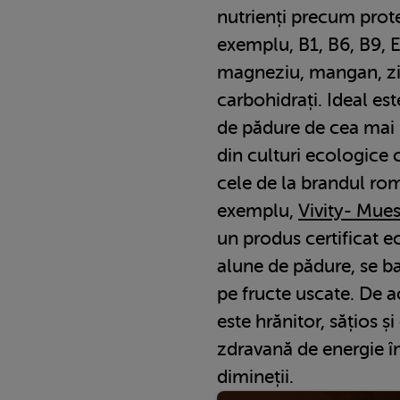
nutrienți precum prote
exemplu, B1, B6, B9, E
magneziu, mangan, zinc)
carbohidrați. Ideal es
de pădure de cea mai 
din culturi ecologice c
cele de la brandul r
exemplu,
Vivity- Mues
un produs certificat e
alune de pădure, se ba
pe fructe uscate. De a
este hrănitor, sățios și
zdravană de energie în
dimineții.