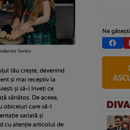
Ne găsești
Redactor Senior
țul tău crește, devenind
nt și mai receptiv la
iești și să-l înveți ce
ață sănătos. De aceea,
u obiceiuri care să-l
ntație variată și
d cu atenție articolul de