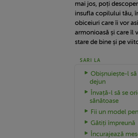
mai jos, poți descoperi
insufla copilului tău, 
obiceiuri care îi vor a
armonioasă și care îl 
stare de bine și pe viit
SARI LA
Obișnuiește-l să
dejun
Învață-l să se or
sănătoase
Fii un model pen
Gătiți împreună
Încurajează mese