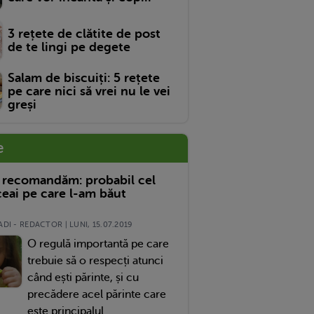
3 rețete de clătite de post
de te lingi pe degete
Salam de biscuiți: 5 rețete
pe care nici să vrei nu le vei
greși
e
 recomandăm: probabil cel
eai pe care l-am băut
DI - REDACTOR | LUNI, 15.07.2019
O regulă importantă pe care
trebuie să o respecți atunci
când ești părinte, și cu
precădere acel părinte care
este principalul...