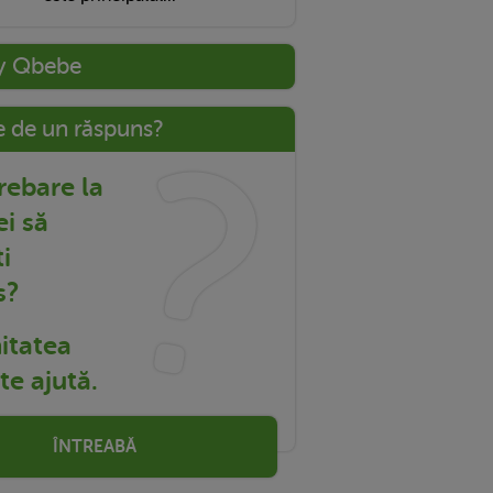
y Qbebe
e de un răspuns?
trebare la
ei să
i
s?
tatea
e ajută.
ÎNTREABĂ