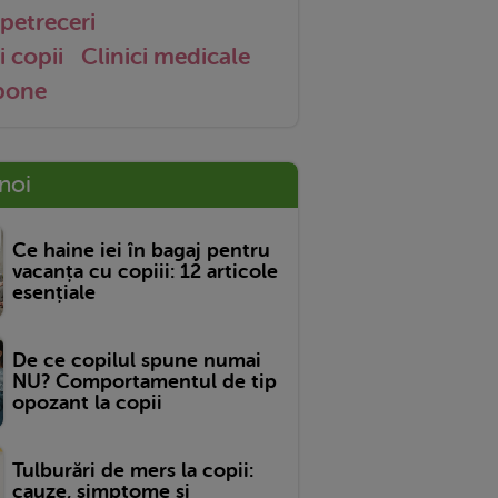
petreceri
i copii
Clinici medicale
 bone
 noi
Ce haine iei în bagaj pentru
vacanța cu copiii: 12 articole
esențiale
De ce copilul spune numai
NU? Comportamentul de tip
opozant la copii
Tulburări de mers la copii:
cauze, simptome și