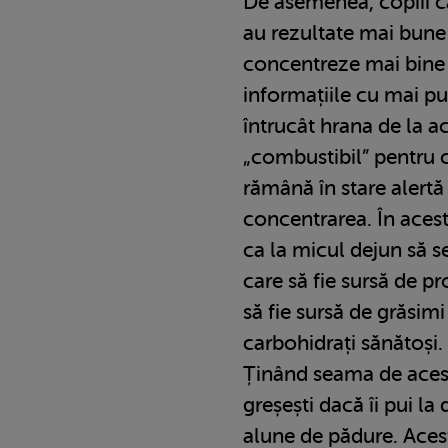
De asemenea, copiii ca
au rezultate mai bune 
concentreze mai bine
informațiile cu mai pu
întrucât hrana de la a
„combustibil” pentru c
rămână în stare alertă
concentrarea. În aces
ca la micul dejun să 
care să fie sursă de pr
să fie sursă de grăsim
carbohidrați sănătoși.
Ținând seama de aces
greșești dacă îi pui la
alune de pădure. Aces