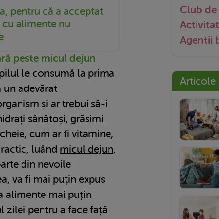
Club de 
, pentru că a acceptat
 cu alimente nu
Activitat
e
Agentii
ară peste micul dejun
pilul le consumă la prima
Articole
ă un adevărat
rganism și ar trebui să-i
idrați sănătoși, grăsimi
-cheie, cum ar fi vitamine,
Practic, luând
micul dejun
,
parte din nevoile
ea, va fi mai puțin expus
a alimente mai puțin
 zilei pentru a face față