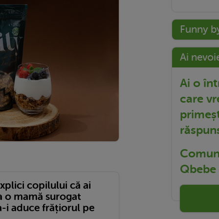
Funny b
Ai nevoi
Ai o în
care vr
primeșt
răspun
Comuni
Qbebe t
xplici copilului că ai
la o mamă surogat
-i aduce frățiorul pe