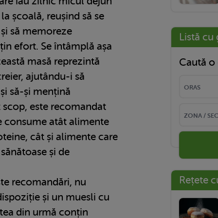
re iau zilnic micul dejun
la școală, reușind să se
 și să memoreze
Listă cu 
țin efort. Se întâmplă așa
ceastă masă reprezintă
Caută o 
reier, ajutându-i să
 și să-și mențină
t scop, este recomandat
se consume atât alimente
oteine, cât și alimente care
i sănătoase și de
Rețete c
te recomandări, nu
 dispoziție și un muesli cu
tea din urmă conțin