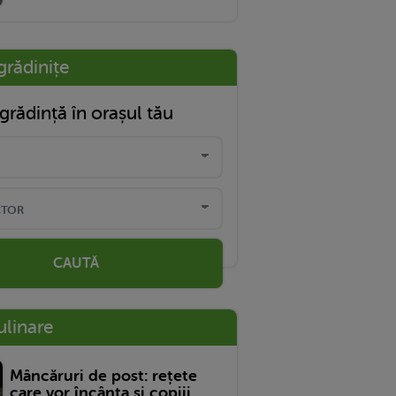
grădinițe
grădință în orașul tău
CAUTĂ
ulinare
Mâncăruri de post: rețete
care vor încânta și copiii