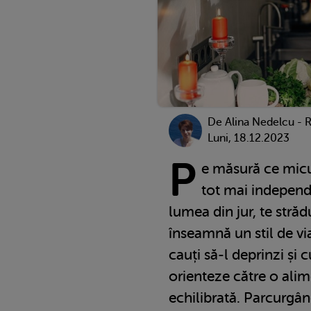
De
Alina Nedelcu - 
Luni, 18.12.2023
P
e măsură ce micu
tot mai independe
lumea din jur, te strădu
înseamnă un stil de vi
cauți să-l deprinzi și c
orienteze către o alime
echilibrată. Parcurgân