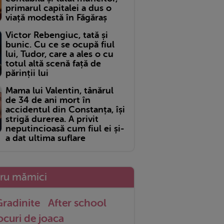
primarul capitalei a dus o
viață modestă în Făgăraș
Victor Rebengiuc, tată și
bunic. Cu ce se ocupă fiul
lui, Tudor, care a ales o cu
totul altă scenă față de
părinții lui
Mama lui Valentin, tânărul
de 34 de ani mort în
accidentul din Constanța, își
strigă durerea. A privit
neputincioasă cum fiul ei și-
a dat ultima suflare
tru mămici
radinite
After school
ocuri de joaca