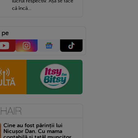
lucrul respectiv. Așa se face
că încă...
 pe
Cine au fost părinții lui
Nicușor Dan. Cu mama
contabilă și tatăl muncitor,