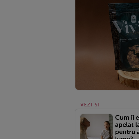
VEZI SI
Cum îi e
apelat 
pentru a
lume?