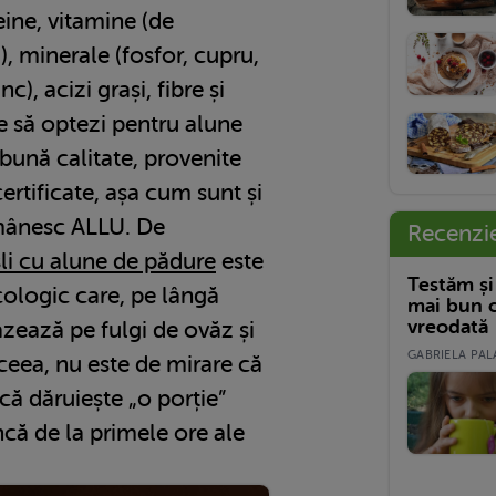
ine, vitamine (de
), minerale (fosfor, cupru,
, acizi grași, fibre și
te să optezi pentru alune
bună calitate, provenite
ertificate, așa cum sunt și
omânesc ALLU. De
Recenzi
li cu alune de pădure
este
Testăm și
cologic care, pe lângă
mai bun c
vreodată
zează pe fulgi de ovăz și
GABRIELA PALA
ceea, nu este de mirare că
 că dăruiește „o porție”
că de la primele ore ale