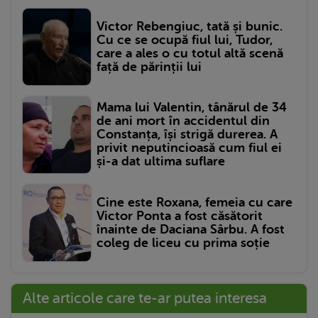
Victor Rebengiuc, tată și bunic.
Cu ce se ocupă fiul lui, Tudor,
care a ales o cu totul altă scenă
față de părinții lui
Mama lui Valentin, tânărul de 34
de ani mort în accidentul din
Constanța, își strigă durerea. A
privit neputincioasă cum fiul ei
și-a dat ultima suflare
Cine este Roxana, femeia cu care
Victor Ponta a fost căsătorit
înainte de Daciana Sârbu. A fost
coleg de liceu cu prima soție
Alte articole care te-ar putea interesa