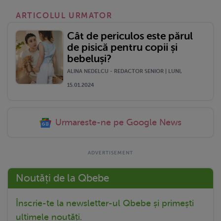
ARTICOLUL URMATOR
Cât de periculos este părul
de pisică pentru copii și
bebeluși?
ALINA NEDELCU - REDACTOR SENIOR | LUNI,
15.01.2024
Urmareste-ne pe Google News
Noutăți de la Qbebe
Înscrie-te la newsletter-ul Qbebe și primești
ultimele noutăți.