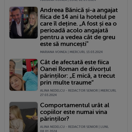
Andreea Bănică și-a angajat
fiica de 14 ani la hotelul pe
care îl deține. „A fost și ea o
perioadă acolo angajată
pentru a vedea cât de greu
este să muncești"
MARIANA VOINEA | MIERCURI, 13.03.2024
Cât de afectată este fiica
Oanei Roman de divorțul
părinților: „E mică, a trecut
prin multe traume”
ALINA NEDELCU - REDACTOR SENIOR | MIERCURI,
27.03.2024
Comportamentul urât al
copiilor este numai vina
părinților?
ALINA NEDELCU - REDACTOR SENIOR | LUNI,
08.01.2024