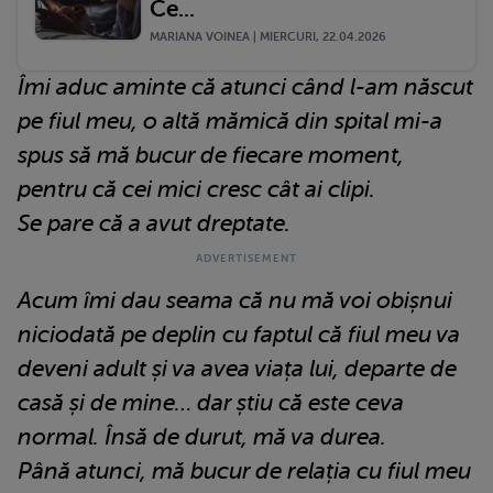
Ce...
MARIANA VOINEA | MIERCURI, 22.04.2026
Îmi aduc aminte că atunci când l-am născut
pe fiul meu, o altă mămică din spital mi-a
spus să mă bucur de fiecare moment,
pentru că cei mici cresc cât ai clipi.
Se pare că a avut dreptate.
Acum îmi dau seama că nu mă voi obișnui
niciodată pe deplin cu faptul că fiul meu va
deveni adult și va avea viața lui, departe de
casă și de mine… dar știu că este ceva
normal. Însă de durut, mă va durea.
Până atunci, mă bucur de relația cu fiul meu