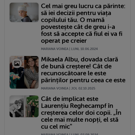
Cel mai greu lucru ca părinte:
să iei decizii pentru viața
copilului tău. O mamă
povestește cât de greu i-a
fost să accepte că fiul ei va fi
operat pe creier
MARIANA VOINEA | LUNI, 10.06.2024
Mikaela Albu, dovada clară
de bună creștere! Cât de
recunoscătoare le este
părinților pentru ceea ce este
MARIANA VOINEA | JOI, 02.10.2025
Cât de implicat este
Laurențiu Reghecampf în
creșterea celor doi copii. „În
cele mai multe nopți, el stă
cu cel mic"
MARIANA VOINEA | LUNI, 02.09.2024