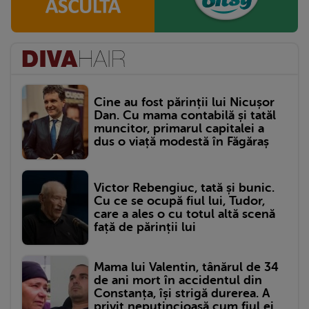
Cine au fost părinții lui Nicușor
Dan. Cu mama contabilă și tatăl
muncitor, primarul capitalei a
dus o viață modestă în Făgăraș
Victor Rebengiuc, tată și bunic.
Cu ce se ocupă fiul lui, Tudor,
care a ales o cu totul altă scenă
față de părinții lui
Mama lui Valentin, tânărul de 34
de ani mort în accidentul din
Constanța, își strigă durerea. A
privit neputincioasă cum fiul ei