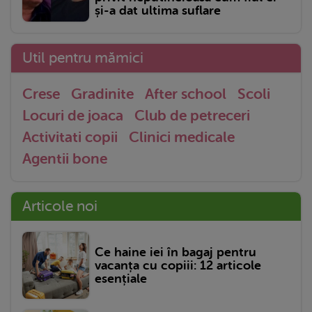
și-a dat ultima suflare
Util pentru mămici
Crese
Gradinite
After school
Scoli
Locuri de joaca
Club de petreceri
Activitati copii
Clinici medicale
Agentii bone
Articole noi
Ce haine iei în bagaj pentru
vacanța cu copiii: 12 articole
esențiale