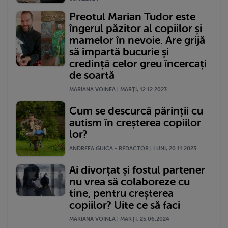
Preotul Marian Tudor este
îngerul păzitor al copiilor și
mamelor în nevoie. Are grijă
să împartă bucurie și
credință celor greu încercați
de soartă
MARIANA VOINEA | MARŢI, 12.12.2023
Cum se descurcă părinții cu
autism în creșterea copiilor
lor?
ANDREEA GUICA - REDACTOR | LUNI, 20.11.2023
Ai divorțat și fostul partener
nu vrea să colaboreze cu
tine, pentru creșterea
copiilor? Uite ce să faci
MARIANA VOINEA | MARŢI, 25.06.2024