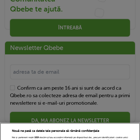
Qbebe te ajută.
ÎNTREABĂ
Newsletter Qbebe
Confirm ca am peste 16 ani si sunt de acord ca
Qbebe.ro sa colecteze adresa de email pentru a primi
newslettere si e-mail-uri promotionale.
DA, MA ABONEZ LA NEWSLETTER
Nouă ne pasă ca datele tale personale să rămână confidențiale
Noi și partenerii noștri
1019
stocăm și/sau accesăm informații pe dispozitivul dvs., precum identificatorii cookie unici