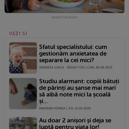
VEZI SI
Sfatul specialistului: cum
gestionăm anxietatea de
separare la cei mici?
ANDREEA GUICA - REDACTOR | LUNI, 28.08.2023
Studiu alarmant: copiii bătuți
de părinți au șanse mai mari
să aibă note mici la școală
și...
MARIANA VOINEA | JOI, 11.06.2026
Au doar 2 anișori și deja se
luptă pentru viața lor!