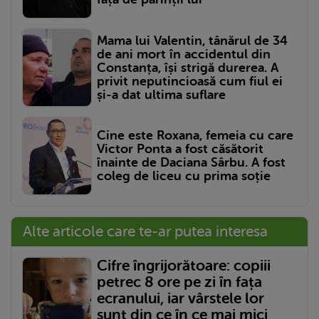
Mama lui Valentin, tânărul de 34
de ani mort în accidentul din
Constanța, își strigă durerea. A
privit neputincioasă cum fiul ei
și-a dat ultima suflare
Cine este Roxana, femeia cu care
Victor Ponta a fost căsătorit
înainte de Daciana Sârbu. A fost
coleg de liceu cu prima soție
Alte articole care te-ar putea interesa
Cifre îngrijorătoare: copiii
petrec 8 ore pe zi în fața
ecranului, iar vârstele lor
sunt din ce în ce mai mici