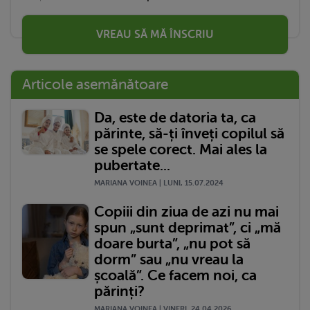
VREAU SĂ MĂ ÎNSCRIU
Articole asemănătoare
Da, este de datoria ta, ca
părinte, să-ți înveți copilul să
se spele corect. Mai ales la
pubertate...
MARIANA VOINEA | LUNI, 15.07.2024
Copiii din ziua de azi nu mai
spun „sunt deprimat”, ci „mă
doare burta”, „nu pot să
dorm” sau „nu vreau la
școală”. Ce facem noi, ca
părinți?
MARIANA VOINEA | VINERI, 24.04.2026