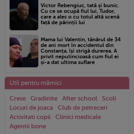
Victor Rebengiuc, tată și bunic.
Cu ce se ocupă fiul lui, Tudor,
care a ales o cu totul altă scenă
față de părinții lui
Mama lui Valentin, tânărul de 34
de ani mort în accidentul din
Constanța, își strigă durerea. A
privit neputincioasă cum fiul ei
și-a dat ultima suflare
Util pentru mămici
Crese
Gradinite
After school
Scoli
Locuri de joaca
Club de petreceri
Activitati copii
Clinici medicale
Agentii bone