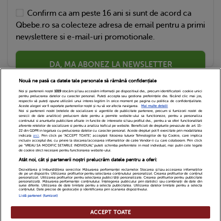
Confirm ca am peste 16 ani si sunt de acord ca
Qbebe.ro sa colecteze adresa de email pentru a primi
newslettere si e-mail-uri promotionale.
DA, MA ABONEZ LA NEWSLETTER
Nouă ne pasă ca datele tale personale să rămână confidențiale
Noi și partenerii noștri
1019
stocăm și/sau accesăm informații pe dispozitivul dvs., precum identificatorii cookie unici
pentru prelucrarea datelor cu caracter personal. Puteți accepta sau gestiona preferințele dvs. făcând clic mai jos,
respectiv vă puteți opune utilizării unui interes legitim în orice moment pe pagina cu politica de confidențialitate.
Aceste alegeri vor fi raportate partenerilor noștri și nu vă vor afecta navigarea.
Mai multe detalii
Noi si partenerii nostri (retelele de socializare si agentiile de publicitate partenere, precum si furnizorii nostri de
servicii de date analitice) prelucram date pentru a permite website-ului sa functioneze, pentru a personaliza
continutul si anunturile publicitare afisate in functie de interesele si/sau profilul dvs., pentru a va oferi functionalitati
aferente retelelor de socializare si pentru a analiza traficul pe website. Beneficiati de drepturile prevazute de art. 15-
22 din GDPR in legatura cu prelucrarea datelor cu caracter personal. Aceste drepturi pot fi exercitate prin modalitatea
indicata
aici
. Prin click pe “ACCEPT TOATE”, acceptati folosirea tuturor Tehnologiilor de tip Cookie, care implica
inclusiv acceptul dvs. cu privire la stocarea/accesarea informatiilor de catre Vendor-ii cu care colaboram. Prin click
Echipa Editoriala
Newsletter
Contact
pe “VREAU SA MODIFIC SETARILE INDIVIDUAL” puteti schimba preferintele in mod individual, mai putin cele legate
de cookie strict necesare pentru functionarea website-ului.
Atât noi, cât și partenerii noștri prelucrăm datele pentru a oferi:
Cariere
Cookies
Politica de confidentialitate
Dezvoltarea și îmbunătățirea serviciilor. Măsurarea performanței reclamelor. Stocarea și/sau accesarea informațiilor
de pe un dispozitiv. Utilizarea profilurilor pentru selectarea conținutului personalizat. Crearea profilurilor de conținut
DivaHair Cosmetics
Despre noi
personalizat. Utilizarea profilurilor pentru selectarea publicității personalizate. Crearea profilurilor pentru publicitate
personalizată. Măsurarea performanței conținutului. Înțelegerea publicului prin statistici sau combinații de date din
surse diferite. Utilizarea de date limitate pentru a selecta publicitatea. Utilizarea datelor limitate pentru a selecta
conținutul. Date precise de geolocație și identificarea prin scanarea dispozitivului.
Termeni si conditii
Setari Cookies
Listă parteneri (furnizori)
ACCEPT TOATE