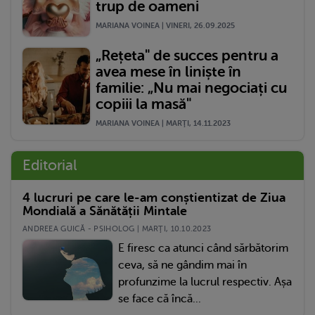
trup de oameni
MARIANA VOINEA | VINERI, 26.09.2025
„Rețeta" de succes pentru a
avea mese în liniște în
familie: „Nu mai negociați cu
copiii la masă"
MARIANA VOINEA | MARŢI, 14.11.2023
Editorial
4 lucruri pe care le-am conștientizat de Ziua
Mondială a Sănătății Mintale
ANDREEA GUICĂ - PSIHOLOG | MARŢI, 10.10.2023
E firesc ca atunci când sărbătorim
ceva, să ne gândim mai în
profunzime la lucrul respectiv. Așa
se face că încă...