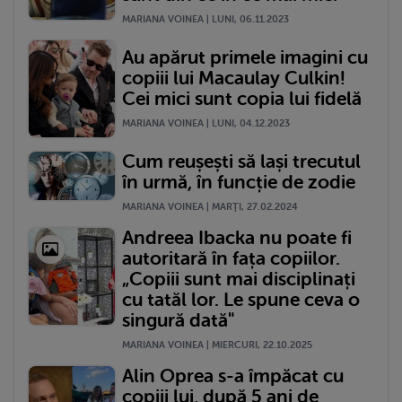
MARIANA VOINEA | LUNI, 06.11.2023
Au apărut primele imagini cu
copiii lui Macaulay Culkin!
Cei mici sunt copia lui fidelă
MARIANA VOINEA | LUNI, 04.12.2023
Cum reușești să lași trecutul
în urmă, în funcție de zodie
MARIANA VOINEA | MARŢI, 27.02.2024
Andreea Ibacka nu poate fi
autoritară în fața copiilor.
„Copiii sunt mai disciplinați
cu tatăl lor. Le spune ceva o
singură dată"
MARIANA VOINEA | MIERCURI, 22.10.2025
Alin Oprea s-a împăcat cu
copiii lui, după 5 ani de