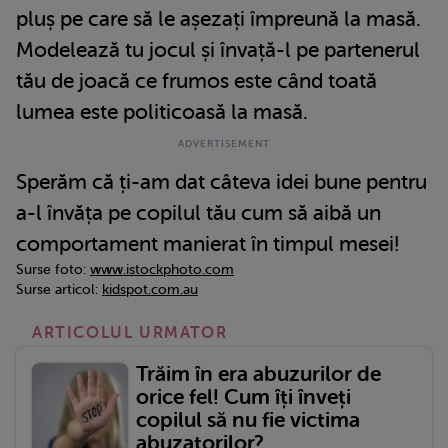
pluș pe care să le așezați împreună la masă.
Modelează tu jocul și învață-l pe partenerul
tău de joacă ce frumos este când toată
lumea este politicoasă la masă.
Sperăm că ți-am dat câteva idei bune pentru
a-l învăța pe copilul tău cum să aibă un
comportament manierat în timpul mesei!
Surse foto:
www.istockphoto.com
Surse articol:
kidspot.com.au
ARTICOLUL URMATOR
Trăim în era abuzurilor de
orice fel! Cum îți înveți
copilul să nu fie victima
abuzatorilor?