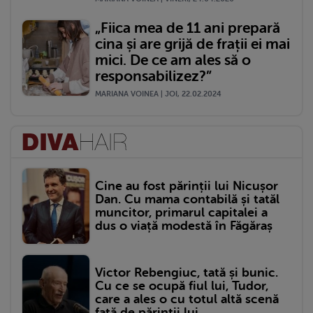
„Fiica mea de 11 ani prepară
cina și are grijă de frații ei mai
mici. De ce am ales să o
responsabilizez?”
MARIANA VOINEA | JOI, 22.02.2024
Cine au fost părinții lui Nicușor
Dan. Cu mama contabilă și tatăl
muncitor, primarul capitalei a
dus o viață modestă în Făgăraș
Victor Rebengiuc, tată și bunic.
Cu ce se ocupă fiul lui, Tudor,
care a ales o cu totul altă scenă
față de părinții lui