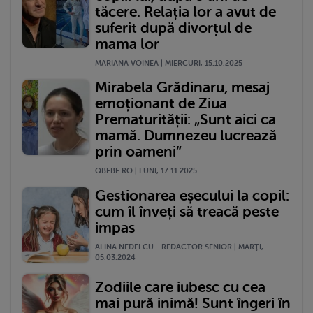
tăcere. Relația lor a avut de
suferit după divorțul de
mama lor
MARIANA VOINEA | MIERCURI, 15.10.2025
Mirabela Grădinaru, mesaj
emoționant de Ziua
Prematurității: „Sunt aici ca
mamă. Dumnezeu lucrează
prin oameni”
QBEBE.RO | LUNI, 17.11.2025
Gestionarea eșecului la copil:
cum îl înveți să treacă peste
impas
ALINA NEDELCU - REDACTOR SENIOR | MARŢI,
05.03.2024
Zodiile care iubesc cu cea
mai pură inimă! Sunt îngeri în