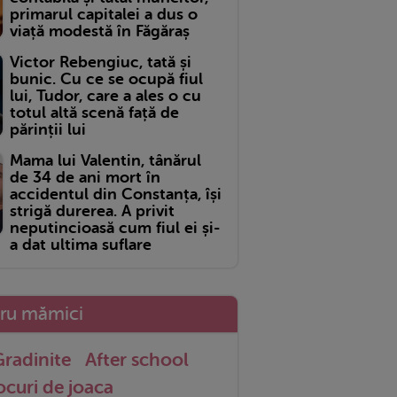
primarul capitalei a dus o
viață modestă în Făgăraș
Victor Rebengiuc, tată și
bunic. Cu ce se ocupă fiul
lui, Tudor, care a ales o cu
totul altă scenă față de
părinții lui
Mama lui Valentin, tânărul
de 34 de ani mort în
accidentul din Constanța, își
strigă durerea. A privit
neputincioasă cum fiul ei și-
a dat ultima suflare
tru mămici
radinite
After school
ocuri de joaca