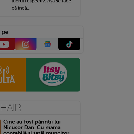
lucrul respectiv. Așa se face
că încă...
 pe
Cine au fost părinții lui
Nicușor Dan. Cu mama
contabilă și tatăl muncitor,