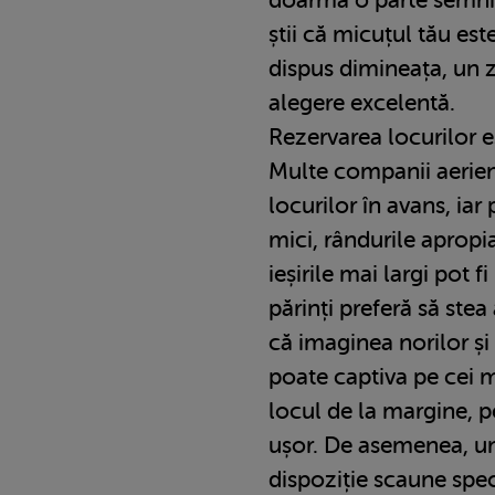
știi că micuțul tău est
dispus dimineața, un z
alegere excelentă.
Rezervarea locurilor e
Multe companii aerie
locurilor în avans, iar 
mici, rândurile apropi
ieșirile mai largi pot f
părinți preferă să ste
că imaginea norilor și 
poate captiva pe cei mi
locul de la margine, p
ușor. De asemenea, u
dispoziție scaune spec