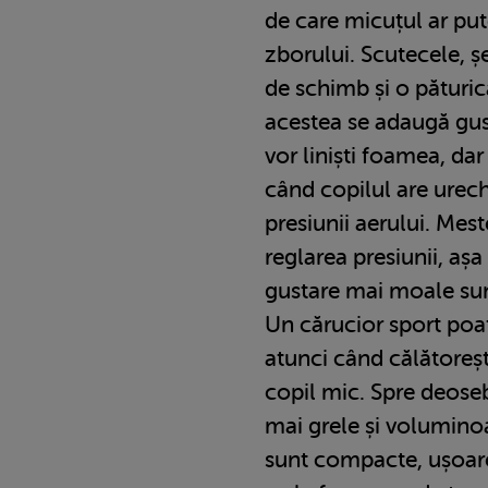
de care micuțul ar pu
zborului. Scutecele, ș
de schimb și o păturic
acestea se adaugă gust
vor liniști foamea, dar 
când copilul are urech
presiunii aerului. Mest
reglarea presiunii, aș
gustare mai moale sun
Un cărucior sport poat
atunci când călătoreșt
copil mic. Spre deose
mai grele și volumino
sunt compacte, ușoare 