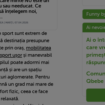
 care minte NU este un
ău sau needucat. Ce
să înțelegem noi,
Funny b
..
A | MARŢI, 07.04.2026
Ai nevoi
e sport sunt extrem de
Ai o în
că destinația presupune
care vr
te prin oraș,
mobilitatea
primeșt
 sport ușor
și manevrabil
răspun
opilul poate adormi mai
anță și are un spațiu
Comuni
ocuri aglomerate. Pentru
Qbebe t
amnă un grad mai mare de
fort fizic, ceea ce face
 relaxată.