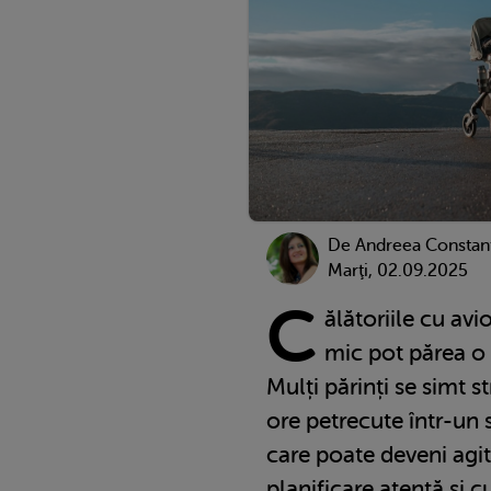
De
Andreea Constan
Marţi, 02.09.2025
C
ălătoriile cu avi
mic pot părea o
Mulți părinți se simt s
ore petrecute într-un 
care poate deveni agit
planificare atentă și c