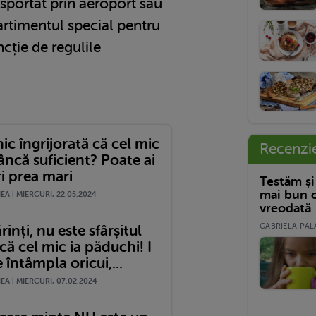
nsportat prin aeroport sau
rtimentul special pentru
cție de regulile
nic îngrijorată că cel mic
Recenzi
ncă suficient? Poate ai
i prea mari
Testăm și
mai bun c
A | MIERCURI, 22.05.2024
vreodată
GABRIELA PALA
rinți, nu este sfârșitul
că cel mic ia păduchi! I
 întâmpla oricui,...
A | MIERCURI, 07.02.2024