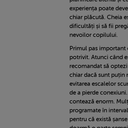
experiența poate deven
chiar plăcută. Cheia es
dificultăți și să fii pre
nevoilor copilului.
Primul pas important 
potrivit. Atunci când e
recomandat să optezi 
chiar dacă sunt puțin
evitarea escalelor scur
de a pierde conexiuni
contează enorm. Mulți 
programate în interval
pentru că există șanse
doarmă o parte semnif