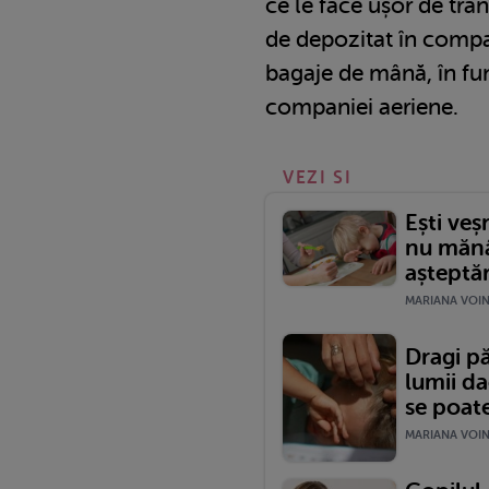
ce le face ușor de tra
de depozitat în compa
bagaje de mână, în fun
companiei aeriene.
VEZI SI
Ești veș
nu mănâ
așteptăr
MARIANA VOINE
Dragi pă
lumii da
se poate
MARIANA VOINE