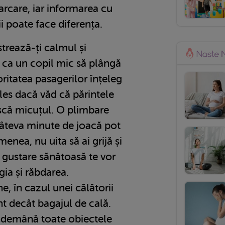
barcare, iar informarea cu
ii poate face diferența.
strează-ți calmul și
 ca un copil mic să plângă
oritatea pasagerilor înțeleg
ales dacă văd că părintele
ească micuțul. O plimbare
câteva minute de joacă pot
enea, nu uita să ai grijă și
o gustare sănătoasă te vor
rgia și răbdarea.
, în cazul unei călătorii
t decât bagajul de cală.
 îndemână toate obiectele