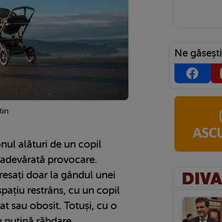
Ne găsești
tin
onul alături de un copil
 adevărată provocare.
tresați doar la gândul unei
spațiu restrâns, cu un copil
at sau obosit. Totuși, cu o
u puțină răbdare,