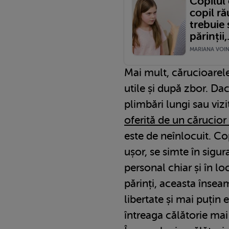
Copilul
copil r
trebuie 
părinții,.
MARIANA VOINE
Mai mult, cărucioarel
utile și după zbor. Da
plimbări lungi sau vizi
oferită de un cărucior
este de neînlocuit. C
ușor, se simte în sigur
personal chiar și în l
părinți, aceasta înse
libertate și mai puțin e
întreaga călătorie mai