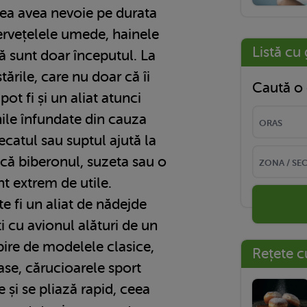
tea avea nevoie pe durata
ervețelele umede, hainele
Listă cu 
ă sunt doar începutul. La
ările, care nu doar că îi
Caută o 
pot fi și un aliat atunci
ile înfundate din cauza
ecatul sau suptul ajută la
a că biberonul, suzeta sau o
t extrem de utile.
e fi un aliat de nădejde
i cu avionul alături de un
bire de modelele clasice,
Rețete c
ase, cărucioarele sport
și se pliază rapid, ceea