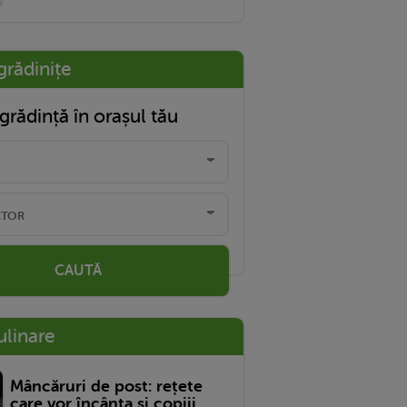
grădinițe
grădință în orașul tău
CAUTĂ
ulinare
Mâncăruri de post: rețete
care vor încânta și copiii