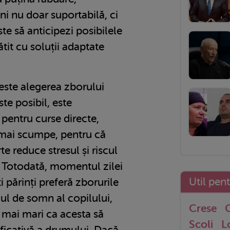
i nu doar suportabilă, ci
te să anticipezi posibilele
gătit cu soluții adaptate
este alegerea zborului
ste posibil, este
pentru curse directe,
 mai scumpe, pentru că
te reduce stresul și riscul
. Totodată, momentul zilei
Util pen
părinți preferă zborurile
ul de somn al copilului,
Crese
G
 mai mari ca acesta să
Scoli
L
icativă a drumului. Dacă