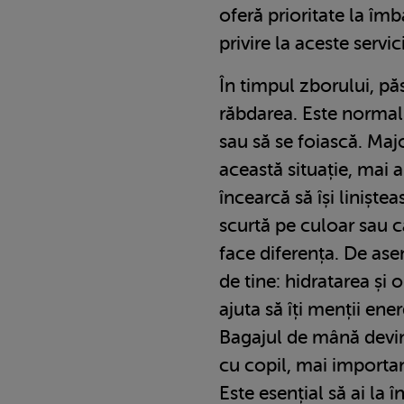
oferă prioritate la îm
privire la aceste servic
În timpul zborului, pă
răbdarea. Este normal
sau să se foiască. Maj
această situație, mai 
încearcă să își linișt
scurtă pe culoar sau 
face diferența. De asem
de tine: hidratarea și 
ajuta să îți menții ene
Bagajul de mână devine
cu copil, mai importan
Este esențial să ai la