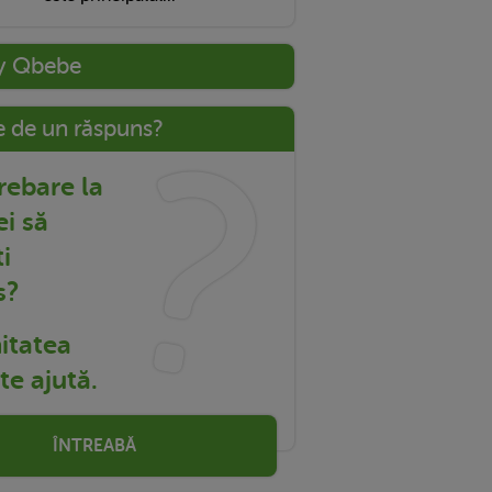
y Qbebe
e de un răspuns?
trebare la
ei să
i
s?
tatea
e ajută.
ÎNTREABĂ