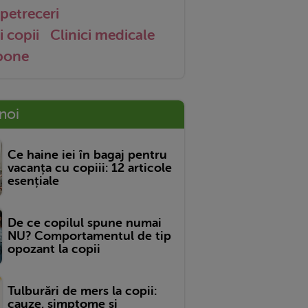
petreceri
i copii
Clinici medicale
 bone
 noi
Ce haine iei în bagaj pentru
vacanța cu copiii: 12 articole
esențiale
De ce copilul spune numai
NU? Comportamentul de tip
opozant la copii
Tulburări de mers la copii:
cauze, simptome și