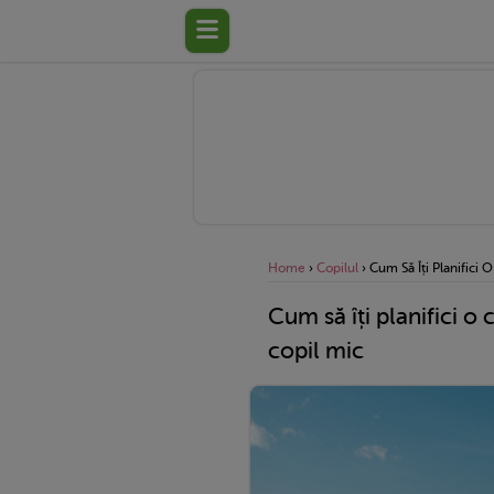
Home
›
Copilul
›
Cum Să Îți Planifici 
Cum să îți planifici o 
copil mic