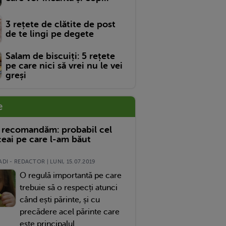
3 rețete de clătite de post
de te lingi pe degete
Salam de biscuiți: 5 rețete
pe care nici să vrei nu le vei
greși
e
 recomandăm: probabil cel
eai pe care l-am băut
DI - REDACTOR | LUNI, 15.07.2019
O regulă importantă pe care
trebuie să o respecți atunci
când ești părinte, și cu
precădere acel părinte care
este principalul...