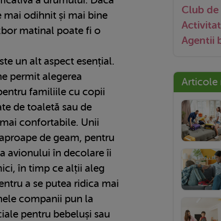
Club de 
e mai odihnit și mai bine
Activitat
bor matinal poate fi o
Agentii
ste un alt aspect esențial.
ne permit alegerea
Articole
pentru familiile cu copii
ate de toaletă sau de
i mai confortabile. Unii
a aproape de geam, pentru
a avionului în decolare îi
ci, în timp ce alții aleg
entru a se putea ridica mai
nele companii pun la
iale pentru bebeluși sau