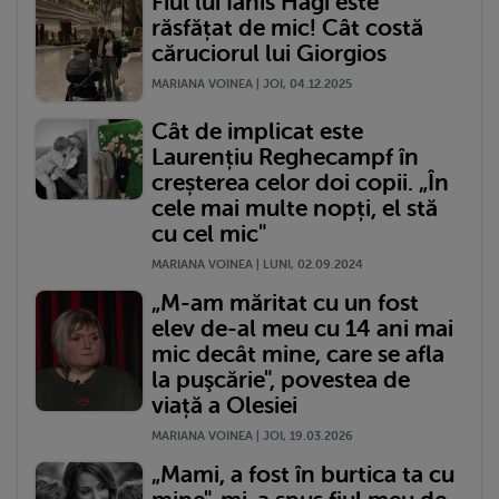
Fiul lui Ianis Hagi este
răsfățat de mic! Cât costă
căruciorul lui Giorgios
MARIANA VOINEA | JOI, 04.12.2025
Cât de implicat este
Laurențiu Reghecampf în
creșterea celor doi copii. „În
cele mai multe nopți, el stă
cu cel mic"
MARIANA VOINEA | LUNI, 02.09.2024
„M-am măritat cu un fost
elev de-al meu cu 14 ani mai
mic decât mine, care se afla
la puşcărie", povestea de
viață a Olesiei
MARIANA VOINEA | JOI, 19.03.2026
„Mami, a fost în burtica ta cu