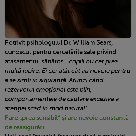
Potrivit psihologului Dr. William Sears,
cunoscut pentru cercetările sale privind
atașamentul sănătos, „
copiii nu cer prea
multă iubire. Ei cer atât cât au nevoie pentru
a se simți în siguranță. Atunci când
rezervorul emoțional este plin,
comportamentele de căutare excesivă a
atenției scad în mod natural”.
Pare „prea sensibil” și are nevoie constantă
de reasigurări