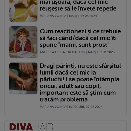
mai ușoară, dacă cel mic
reușește să le învețe repede
MARIANA VOINEA | MARŢI, 19.03.2024
Cum reacționezi și ce trebuie
să faci când/dacă cel mic îți
spune "mami, sunt prost"
ANDREEA GUICA - REDACTOR | MARŢI, 21.11.2023
Dragi părinți, nu este sfârșitul
lumii dacă cel mic ia
păduchi! I se poate întâmpla
oricui, adult sau copil,
important este să știm cum
tratăm problema
MARIANA VOINEA | MIERCURI, 07.02.2024