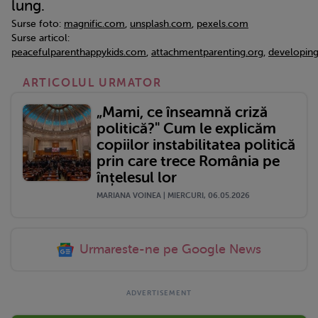
lung.
Surse foto:
magnific.com
,
unsplash.com
,
pexels.com
Surse articol:
peacefulparenthappykids.com
,
attachmentparenting.org
,
developing
ARTICOLUL URMATOR
„Mami, ce înseamnă criză
politică?" Cum le explicăm
copiilor instabilitatea politică
prin care trece România pe
înțelesul lor
MARIANA VOINEA | MIERCURI, 06.05.2026
Urmareste-ne pe Google News