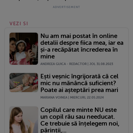
VEZI SI
Nu am mai postat în online
detalii despre fiica mea, iar ea
și-a recăpătat încrederea în
mine
ANDREEA GUICA - REDACTOR | JOI, 31.08.2023
Ești veșnic îngrijorată că cel
mic nu mănâncă suficient?
Poate ai așteptări prea mari
MARIANA VOINEA | MIERCURI, 22.05.2024
Copilul care minte NU este
un copil rău sau needucat.
Ce trebuie să înțelegem noi,
părinții,...