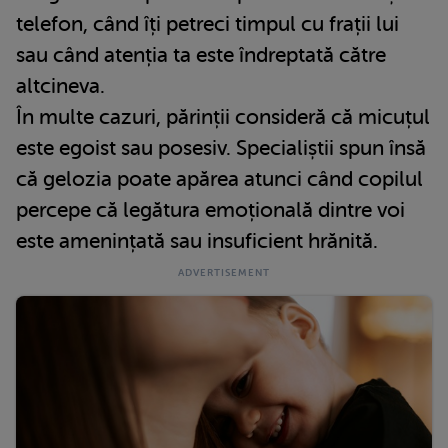
telefon, când îți petreci timpul cu frații lui
sau când atenția ta este îndreptată către
altcineva.
În multe cazuri, părinții consideră că micuțul
este egoist sau posesiv. Specialiștii spun însă
că gelozia poate apărea atunci când copilul
percepe că legătura emoțională dintre voi
este amenințată sau insuficient hrănită.