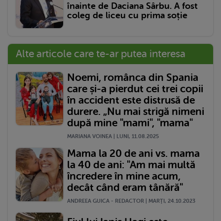
înainte de Daciana Sârbu. A fost
coleg de liceu cu prima soție
Alte articole care te-ar putea interesa
Noemi, românca din Spania
care și-a pierdut cei trei copii
în accident este distrusă de
durere. „Nu mai strigă nimeni
după mine "mami", "mama"
MARIANA VOINEA | LUNI, 11.08.2025
Mama la 20 de ani vs. mama
la 40 de ani: "Am mai multă
încredere în mine acum,
decât când eram tânără"
ANDREEA GUICA - REDACTOR | MARŢI, 24.10.2023