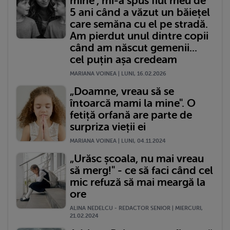
mine", mi-a spus fiul meu de
5 ani când a văzut un băiețel
care semăna cu el pe stradă.
Am pierdut unul dintre copii
când am născut gemenii...
cel puțin așa credeam
MARIANA VOINEA | LUNI, 16.02.2026
„Doamne, vreau să se
întoarcă mami la mine". O
fetiță orfană are parte de
surpriza vieții ei
MARIANA VOINEA | LUNI, 04.11.2024
„Urăsc școala, nu mai vreau
să merg!" - ce să faci când cel
mic refuză să mai meargă la
ore
ALINA NEDELCU - REDACTOR SENIOR | MIERCURI,
21.02.2024