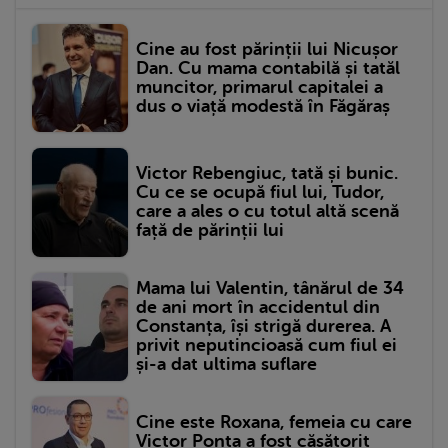
Cine au fost părinții lui Nicușor
Dan. Cu mama contabilă și tatăl
muncitor, primarul capitalei a
dus o viață modestă în Făgăraș
Victor Rebengiuc, tată și bunic.
Cu ce se ocupă fiul lui, Tudor,
care a ales o cu totul altă scenă
față de părinții lui
Mama lui Valentin, tânărul de 34
de ani mort în accidentul din
Constanța, își strigă durerea. A
privit neputincioasă cum fiul ei
și-a dat ultima suflare
Cine este Roxana, femeia cu care
Victor Ponta a fost căsătorit