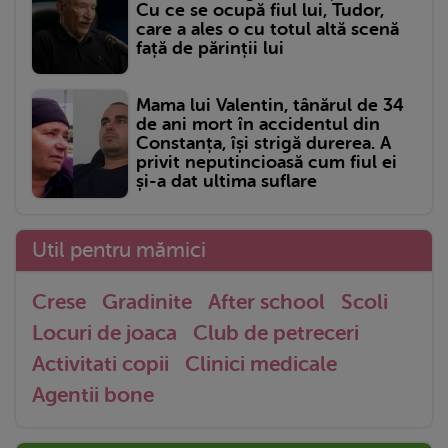
Cu ce se ocupă fiul lui, Tudor,
care a ales o cu totul altă scenă
față de părinții lui
Mama lui Valentin, tânărul de 34
de ani mort în accidentul din
Constanța, își strigă durerea. A
privit neputincioasă cum fiul ei
și-a dat ultima suflare
Util pentru mămici
Crese
Gradinite
After school
Scoli
Locuri de joaca
Club de petreceri
Activitati copii
Clinici medicale
Agentii bone