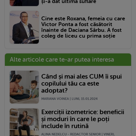
și-a dat ultima suflare
Cine este Roxana, femeia cu care
Victor Ponta a fost căsătorit
înainte de Daciana Sârbu. A fost
coleg de liceu cu prima soție
Alte articole care te-ar putea interesa
Când și mai ales CUM îi spui
copilului tău ca este
adoptat?
MARIANA VOINEA | LUNI, 15.01.2024
Exerciții izometrice: beneficii
și moduri în care le poți
include în rutină
ALINA NEDELCU - REDACTOR SENIOR | VINERI,