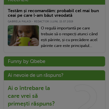
Testăm și recomandăm: probabil cel mai bun
ceai pe care l-am băut vreodată
GABRIELA PALADI - REDACTOR | LUNI, 15.07.2019
O regulă importantă pe care
trebuie să o respecți atunci când
ești părinte, și cu precădere acel
părinte care este principalul...
Funny by Qbebe
Ai nevoie de un răspuns?
Ai o întrebare la
care vrei să
primești răspuns?