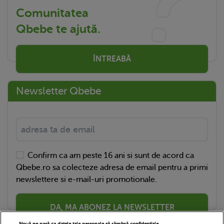
Comunitatea
Qbebe te ajută.
ÎNTREABĂ
Newsletter Qbebe
Confirm ca am peste 16 ani si sunt de acord ca
Qbebe.ro sa colecteze adresa de email pentru a primi
newslettere si e-mail-uri promotionale.
DA, MA ABONEZ LA NEWSLETTER
Nouă ne pasă ca datele tale personale să rămână confidențiale