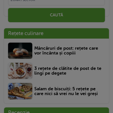
CAUTĂ
Rețete culinare
Mâncăruri de post: rețete care
vor încânta și copiii
3 rețete de clătite de post de te
lingi pe degete
Salam de biscuiți: 5 rețete pe
care nici să vrei nu le vei greși
Recenzie