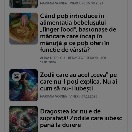
MARIANA VOINEA | MIERCURI, 16.08.2023
Când poți introduce în
alimentația bebelușului
„finger food”, bastonașe de
mâncare care încap în
mânuță și ce poți oferi în
funcție de vârstă?
ALINA NEDELCU - REDACTOR SENIOR | JOI,
11.01.2024
Zodii care au acel „ceva" pe
care nu-l poți explica. Nu ai
cum să nu-i iubești
MARIANA VOINEA | VINERI, 07.11.2025
Dragostea lor nu e de
suprafață! Zodiile care iubesc
până la durere