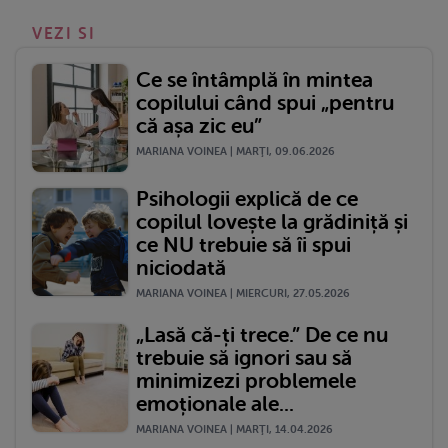
VEZI SI
Ce se întâmplă în mintea
copilului când spui „pentru
că așa zic eu”
MARIANA VOINEA | MARŢI, 09.06.2026
Psihologii explică de ce
copilul lovește la grădiniță și
ce NU trebuie să îi spui
niciodată
MARIANA VOINEA | MIERCURI, 27.05.2026
„Lasă că-ți trece.” De ce nu
trebuie să ignori sau să
minimizezi problemele
emoționale ale...
MARIANA VOINEA | MARŢI, 14.04.2026