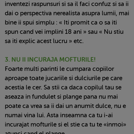
inventezi raspunsuri si sa il faci confuz si sa ii
dai o perspectiva nerealista asupra lumii, mai
bine ii spui simplu : « Iti promit ca o sa iti
spun cand vei implini 18 ani » sau « Nu stiu
sa iti explic acest lucru » etc.
3. NU II INCURAJA MOFTURILE!
Foarte multi parinti le cumpara copiilor
aproape toate jucariile si dulciurile pe care
acestia le cer. Sa stii ca daca copilul tau se
aseaza in fundulet si plange pana nu mai
poate ca vrea sa ii dai un anumit dulce, nu e
numai vina lui. Asta inseamna ca tu i-ai
incurajat mofturile si el stie ca tu te «inmoi»
atunci cand el plange.