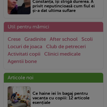
Constanța, își strigă durerea. A
privit neputincioasă cum fiul ei
și-a dat ultima suflare
Util pentru mămici
Crese
Gradinite
After school
Scoli
Locuri de joaca
Club de petreceri
Activitati copii
Clinici medicale
Agentii bone
Articole noi
Ce haine iei în bagaj pentru
vacanța cu copiii: 12 articole
esențiale