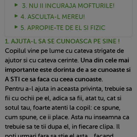
3. NU II INCURAJA MOFTURILE!
4. ASCULTA-L MEREU!
5. APROPIE-TE DE EL SI FIZIC
1. AJUTA-L SA SE CUNOASCA PE SINE !
Copilul vine pe lume cu cateva strigate de
ajutor si cu cateva cerinte.
Una din cele mai
importante este dorinta de a se cunoaste si
A STI ce sa faca cu ceea cunoaste.
Pentru a-l ajuta in aceasta privinta, trebuie sa
fii cu ochii pe el, adica sa fii, atat tu, cat si
sotul tau, foarte atenti la copil: ce spune,
cum spune, ce ii place. Asta nu inseamna ca
trebuie sa te tii dupa el, in fiecare clipa. Il
poti urmari fara sa stie el asta... facand