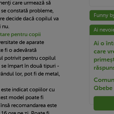
anenţi care urmează să
e se constată probleme,
Funny b
re decide dacă copilul va
i nu.
Ai nevoi
tare pentru copii
versitate de aparate
Ai o în
te fi o adevărată
care vr
l potrivit pentru copilul
primeșt
 se împart în două tipuri -
răspun
rândul lor, pot fi de metal,
Comuni
Qbebe t
este indicat copiilor cu
cest model poate fi
, însă recomandarea este
16 ore pe zi. Poate fi