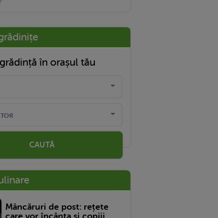
grădinițe
grădință în orașul tău
CAUTĂ
ulinare
Mâncăruri de post: rețete
care vor încânta și copiii