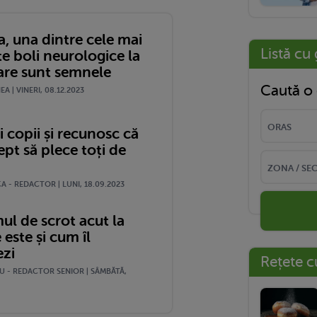
a, una dintre cele mai
Listă cu 
e boli neurologice la
Care sunt semnele
Caută o 
A | VINERI, 08.12.2023
 copii și recunosc că
ept să plece toți de
 - REDACTOR | LUNI, 18.09.2023
ul de scrot acut la
 este și cum îl
ezi
Rețete c
U - REDACTOR SENIOR | SÂMBĂTĂ,