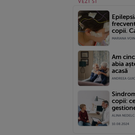
VEZI SI
Epilepsi
frecvent
copii. 
MARIANA VOINE
Am cinci
abia așt
acasă
ANDREEA GUICA
Sindrom
copii: ce
gestion
ALINA NEDELC
10.08.2024