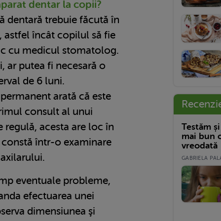
aparat dentar la copii?
că dentară trebuie făcută în
, astfel încât copilul să fie
mic cu medicul stomatolog.
i, ar putea fi necesară o
rval de 6 luni.
e permanent arată că este
Recenzi
imul consult al unui
 regulă, acesta are loc în
Testăm și
mai bun c
și constă într-o examinare
vreodată
axilarului.
GABRIELA PALA
timp eventuale probleme,
nda efectuarea unei
bserva dimensiunea şi