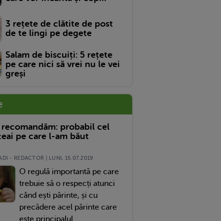
3 rețete de clătite de post
de te lingi pe degete
Salam de biscuiți: 5 rețete
pe care nici să vrei nu le vei
greși
e
 recomandăm: probabil cel
eai pe care l-am băut
DI - REDACTOR | LUNI, 15.07.2019
O regulă importantă pe care
trebuie să o respecți atunci
când ești părinte, și cu
precădere acel părinte care
este principalul...