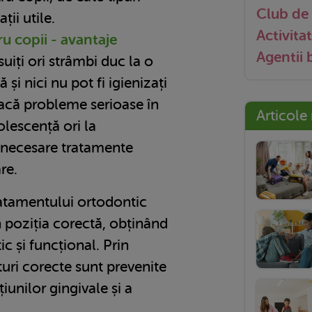
Club de 
ții utile.
Activitat
u copii - avantaje
Agentii
suiți ori strâmbi duc la o
și nici nu pot fi igienizați
acă probleme serioase în
Articole
olescență ori la
i necesare tratamente
re.
ratamentului ortodontic
în poziția corectă, obținând
ic și funcțional. Prin
uri corecte sunt prevenite
cțiunilor gingivale și a