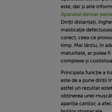
este, dar și alte informa
Aparatul dentar pentr
Dinţii distanțați, înghe
masticaţie defectuoasă 
corect, ceea ce provo
timp. Mai târziu, în ad
maturitate, ar putea f
complexe și costisitoa
Principala funcție a t
este de a pune dinții 
astfel un rezultat estet
obținerea unei mușcăt
apariția cariilor, a afe
bolilor stomacale.