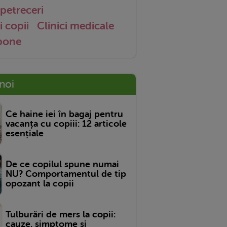
petreceri
i copii
Clinici medicale
 bone
 noi
Ce haine iei în bagaj pentru
vacanța cu copiii: 12 articole
esențiale
De ce copilul spune numai
NU? Comportamentul de tip
opozant la copii
Tulburări de mers la copii:
cauze, simptome și