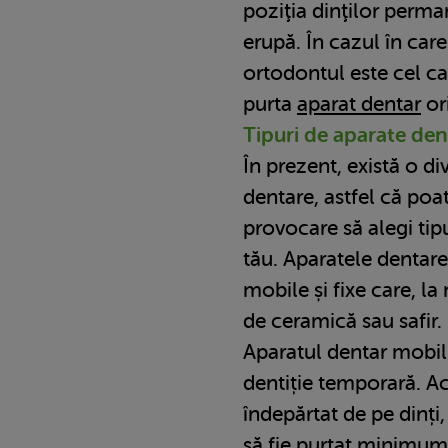
poziţia dinţilor perm
erupă. În cazul în car
ortodontul este cel ca
purta
aparat dentar
or
Tipuri de aparate den
În prezent, există o di
dentare, astfel că poa
provocare să alegi tipu
tău. Aparatele dentare
mobile și fixe care, la 
de ceramică sau safir.
Aparatul dentar mobil 
dentiție temporară. A
îndepărtat de pe dinți
să fie purtat minimum 