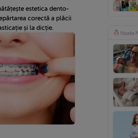
ătățește estetica dento-
depărtarea corectă a plăcii
ticație și la dicție.