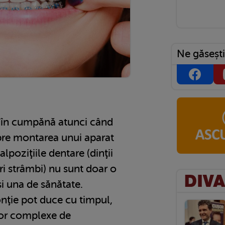
Ne găsești
au în cumpănă atunci când
pre montarea unui aparat
lpoziţiile dentare (dinţii
ori strâmbi) nu sunt doar o
și una de sănătate.
ţie pot duce cu timpul,
or complexe de