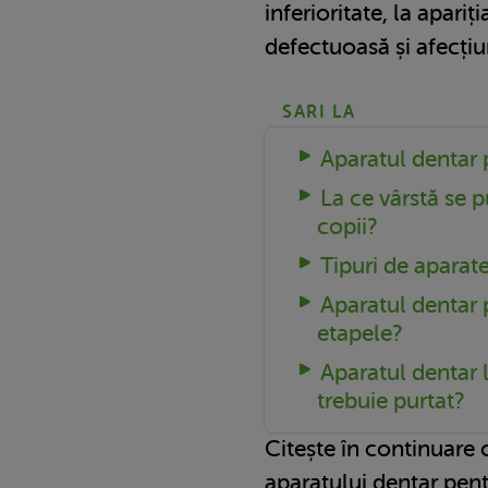
inferioritate, la apariț
defectuoasă și afecțiu
SARI LA
Aparatul dentar 
La ce vârstă se 
copii?
Tipuri de aparat
Aparatul dentar 
etapele?
Aparatul dentar l
trebuie purtat?
Citește în continuare 
aparatului dentar pentr