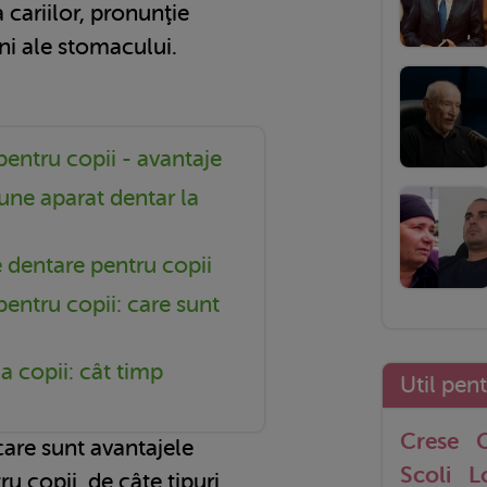
ia cariilor, pronunţie
ni ale stomacului.
pentru copii - avantaje
pune aparat dentar la
e dentare pentru copii
pentru copii: care sunt
a copii: cât timp
Util pen
Crese
G
care sunt avantajele
Scoli
L
u copii, de câte tipuri