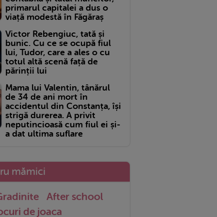
primarul capitalei a dus o
viață modestă în Făgăraș
Victor Rebengiuc, tată și
bunic. Cu ce se ocupă fiul
lui, Tudor, care a ales o cu
totul altă scenă față de
părinții lui
Mama lui Valentin, tânărul
de 34 de ani mort în
accidentul din Constanța, își
strigă durerea. A privit
neputincioasă cum fiul ei și-
a dat ultima suflare
tru mămici
radinite
After school
ocuri de joaca