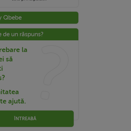
y Qbebe
e de un răspuns?
trebare la
ei să
i
s?
tatea
e ajută.
ÎNTREABĂ