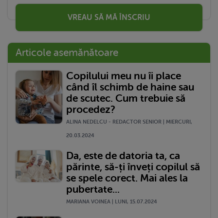
VREAU SĂ MĂ ÎNSCRIU
Articole asemănătoare
Copilului meu nu îi place
când îl schimb de haine sau
de scutec. Cum trebuie să
procedez?
ALINA NEDELCU - REDACTOR SENIOR | MIERCURI,
20.03.2024
Da, este de datoria ta, ca
părinte, să-ți înveți copilul să
se spele corect. Mai ales la
pubertate...
MARIANA VOINEA | LUNI, 15.07.2024