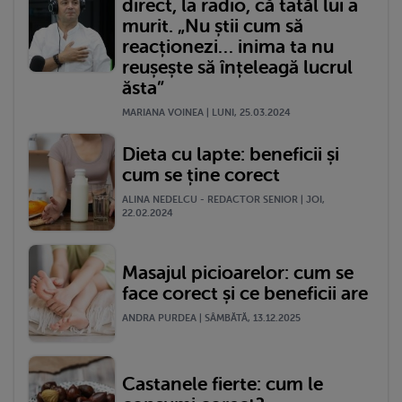
direct, la radio, că tatăl lui a
murit. „Nu știi cum să
reacționezi… inima ta nu
reușește să înțeleagă lucrul
ăsta”
MARIANA VOINEA | LUNI, 25.03.2024
Dieta cu lapte: beneficii și
cum se ține corect
ALINA NEDELCU - REDACTOR SENIOR | JOI,
22.02.2024
Masajul picioarelor: cum se
face corect și ce beneficii are
ANDRA PURDEA | SÂMBĂTĂ, 13.12.2025
Castanele fierte: cum le