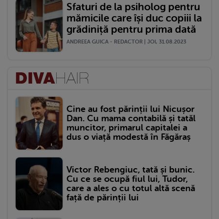
Sfaturi de la psiholog pentru
mămicile care își duc copiii la
grădiniță pentru prima dată
ANDREEA GUICA - REDACTOR | JOI, 31.08.2023
Cine au fost părinții lui Nicușor
Dan. Cu mama contabilă și tatăl
muncitor, primarul capitalei a
dus o viață modestă în Făgăraș
Victor Rebengiuc, tată și bunic.
Cu ce se ocupă fiul lui, Tudor,
care a ales o cu totul altă scenă
față de părinții lui