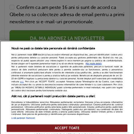
Confirm ca am peste 16 ani si sunt de acord ca
Qbebe.ro sa colecteze adresa de email pentru a primi
newslettere si e-mail-uri promotionale.
DA, MA ABONEZ LA NEWSLETTER
Nouă ne pasă ca datele tale personale să rămână confidențiale
Noi și partenerii noștri
1019
stocăm și/sau accesăm informații pe dispozitivul dvs., precum identificatorii cookie unici
pentru prelucrarea datelor cu caracter personal. Puteți accepta sau gestiona preferințele dvs. făcând clic mai jos,
respectiv vă puteți opune utilizării unui interes legitim în orice moment pe pagina cu politica de confidențialitate.
Aceste alegeri vor fi raportate partenerilor noștri și nu vă vor afecta navigarea.
Mai multe detalii
Noi si partenerii nostri (retelele de socializare si agentiile de publicitate partenere, precum si furnizorii nostri de
servicii de date analitice) prelucram date pentru a permite website-ului sa functioneze, pentru a personaliza
continutul si anunturile publicitare afisate in functie de interesele si/sau profilul dvs., pentru a va oferi functionalitati
aferente retelelor de socializare si pentru a analiza traficul pe website. Beneficiati de drepturile prevazute de art. 15-
22 din GDPR in legatura cu prelucrarea datelor cu caracter personal. Aceste drepturi pot fi exercitate prin modalitatea
indicata
aici
. Prin click pe “ACCEPT TOATE”, acceptati folosirea tuturor Tehnologiilor de tip Cookie, care implica
inclusiv acceptul dvs. cu privire la stocarea/accesarea informatiilor de catre Vendor-ii cu care colaboram. Prin click
Echipa Editoriala
Newsletter
Contact
pe “VREAU SA MODIFIC SETARILE INDIVIDUAL” puteti schimba preferintele in mod individual, mai putin cele legate
de cookie strict necesare pentru functionarea website-ului.
Atât noi, cât și partenerii noștri prelucrăm datele pentru a oferi:
Cariere
Cookies
Politica de confidentialitate
Dezvoltarea și îmbunătățirea serviciilor. Măsurarea performanței reclamelor. Stocarea și/sau accesarea informațiilor
de pe un dispozitiv. Utilizarea profilurilor pentru selectarea conținutului personalizat. Crearea profilurilor de conținut
DivaHair Cosmetics
Despre noi
personalizat. Utilizarea profilurilor pentru selectarea publicității personalizate. Crearea profilurilor pentru publicitate
personalizată. Măsurarea performanței conținutului. Înțelegerea publicului prin statistici sau combinații de date din
surse diferite. Utilizarea de date limitate pentru a selecta publicitatea. Utilizarea datelor limitate pentru a selecta
conținutul. Date precise de geolocație și identificarea prin scanarea dispozitivului.
Termeni si conditii
Setari Cookies
Listă parteneri (furnizori)
ACCEPT TOATE