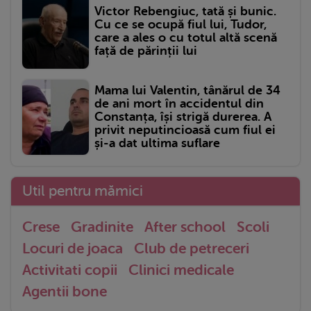
Victor Rebengiuc, tată și bunic.
Cu ce se ocupă fiul lui, Tudor,
care a ales o cu totul altă scenă
față de părinții lui
Mama lui Valentin, tânărul de 34
de ani mort în accidentul din
Constanța, își strigă durerea. A
privit neputincioasă cum fiul ei
și-a dat ultima suflare
Util pentru mămici
Crese
Gradinite
After school
Scoli
Locuri de joaca
Club de petreceri
Activitati copii
Clinici medicale
Agentii bone