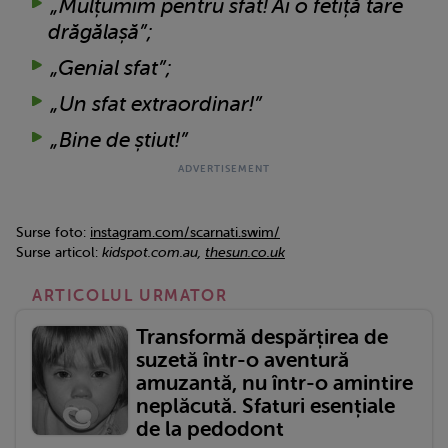
„Mulțumim pentru sfat! Ai o fetiță tare
drăgălașă”;
„Genial sfat”;
„Un sfat extraordinar!”
„Bine de știut!”
Surse foto:
instagram.com/scarnati.swim/
Surse articol:
kidspot.com.au,
thesun.co.uk
ARTICOLUL URMATOR
Transformă despărțirea de
suzetă într-o aventură
amuzantă, nu într-o amintire
neplăcută. Sfaturi esențiale
de la pedodont