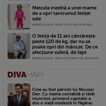
Metoda inedită a unei mame
de a opri tantrumul fetiței
sale
ANDREEA GUICA - REDACTOR | LUNI, 14.08.2023
O fetiță de 11 ani cântărește
peste 120 de kg, dar nu se
poate opri din mâncat. De ce
afecțiune suferă, de fapt
ANDREEA GUICA - REDACTOR | MIERCURI, 30.08.2023
Cine au fost părinții lui Nicușor
Dan. Cu mama contabilă și tatăl
muncitor, primarul capitalei a
dus o viață modestă în Făgăraș