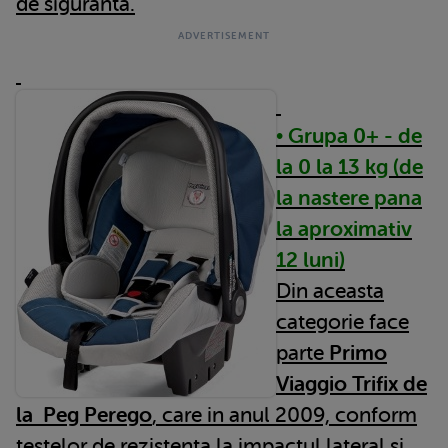
de siguranta.
• Grupa 0+ - de
la 0 la 13 kg (de
la nastere pana
la aproximativ
12 luni)
Din aceasta
categorie face
parte
Primo
Viaggio Trifix de
la Peg Perego
, care in anul 2009, conform
testelor de rezistenta la impactul lateral si