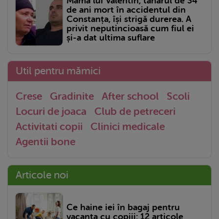
Mama lui Valentin, tânărul de 34
de ani mort în accidentul din
Constanța, își strigă durerea. A
privit neputincioasă cum fiul ei
și-a dat ultima suflare
Util pentru mămici
Crese
Gradinite
After school
Scoli
Locuri de joaca
Club de petreceri
Activitati copii
Clinici medicale
Agentii bone
Articole noi
Ce haine iei în bagaj pentru
vacanța cu copiii: 12 articole