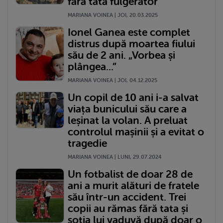
fără tată fulgerător
MARIANA VOINEA | JOI, 20.03.2025
Ionel Ganea este complet
distrus după moartea fiului
său de 2 ani. „Vorbea și
plângea...”
MARIANA VOINEA | JOI, 04.12.2025
Un copil de 10 ani i-a salvat
viața bunicului său care a
leșinat la volan. A preluat
controlul mașinii și a evitat o
tragedie
MARIANA VOINEA | LUNI, 29.07.2024
Un fotbalist de doar 28 de
ani a murit alături de fratele
său într-un accident. Trei
copii au rămas fără tata și
soția lui vaduvă după doar o