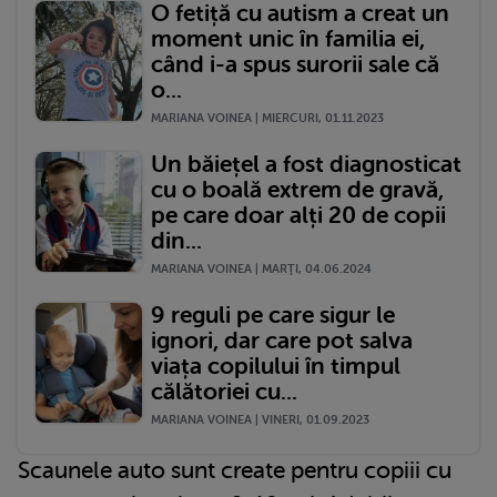
O fetiță cu autism a creat un
moment unic în familia ei,
când i-a spus surorii sale că
o...
MARIANA VOINEA | MIERCURI, 01.11.2023
Un băiețel a fost diagnosticat
cu o boală extrem de gravă,
pe care doar alți 20 de copii
din...
MARIANA VOINEA | MARŢI, 04.06.2024
9 reguli pe care sigur le
ignori, dar care pot salva
viața copilului în timpul
călătoriei cu...
MARIANA VOINEA | VINERI, 01.09.2023
Scaunele auto sunt create pentru copiii cu