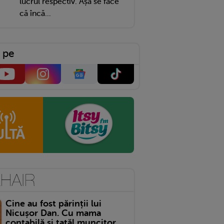
lucrul respectiv. Așa se face
că încă...
 pe
Cine au fost părinții lui
Nicușor Dan. Cu mama
contabilă și tatăl muncitor,