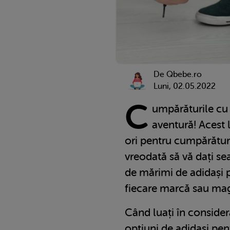
De Qbebe.ro
Luni, 02.05.2022
C
umpărăturile cu 
aventură! Acest 
ori pentru cumpărături
vreodată să vă dați s
de mărimi de adidași p
fiecare marcă sau maga
Când luați în conside
opțiuni de adidași pen