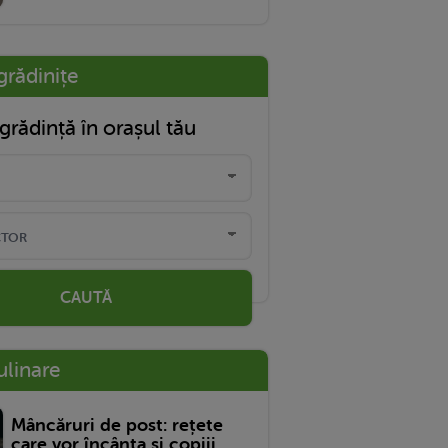
grădinițe
grădință în orașul tău
CAUTĂ
ulinare
Mâncăruri de post: rețete
care vor încânta și copiii