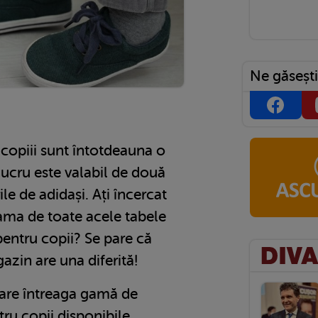
Ne găsești
copiii sunt întotdeauna o
lucru este valabil de două
le de adidași. Ați încercat
eama de toate acele tabele
entru copii? Se pare că
zin are una diferită!
rare întreaga gamă de
tru copii disponibile,