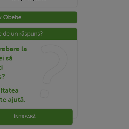
y Qbebe
e de un răspuns?
trebare la
ei să
i
s?
tatea
e ajută.
ÎNTREABĂ