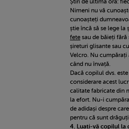
Știri de ultimă oră: fie
Nimeni nu vă cunoaște
cunoașteți dumneavoas
știe încă să se lege la 
fete
sau de băieți fără 
șireturi glisante sau c
Velcro. Nu cumpărați a
când nu învață.
Dacă copilul dvs. este 
considerare acest luc
calitate fabricate din 
la efort. Nu-i cumpăra
de adidași despre care 
pentru că sunt drăguți.
4. Luați-vă copilul l