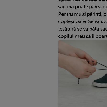
sarcina poate părea d
Pentru mulți părinți, p
copleșitoare. Se va u
țesătură se va păta sa
copilul meu să îi poar