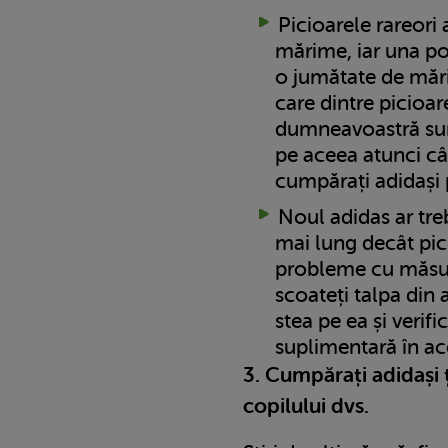
Picioarele rareori
mărime, iar una po
o jumătate de măr
care dintre picioar
dumneavoastră sun
pe aceea atunci câ
cumpărați adidași 
Noul adidas ar tre
mai lung decât pic
probleme cu măsur
scoateți talpa din 
stea pe ea și verif
suplimentară în ace
3. Cumpărați adidași 
copilului dvs.