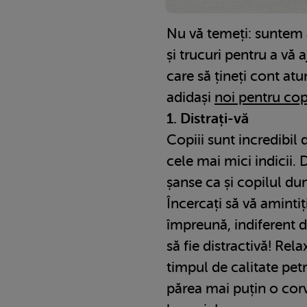
Nu vă temeți: suntem a
și trucuri pentru a vă a
care să țineți cont at
adidași
noi pentru cop
1. Distrați-vă
Copiii sunt incredibil 
cele mai mici indicii. 
șanse ca și copilul du
Încercați să vă aminti
împreună, indiferent de
să fie distractivă! Rel
timpul de calitate pet
părea mai puțin o cor