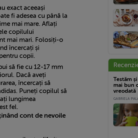
 au exact aceeași
ate fi adesea cu până la
ime mai mare. Aflați
ele copilului
t mai mari. Folosiți-o
nd încercați și
pentru copii.
Recenzi
bui să fie cu 12-17 mm
iorul. Dacă aveți
Testăm și
area, încercați să
mai bun c
adidas. Puneți copilul să
vreodată
icați lungimea
GABRIELA PALA
st fel.
ținând cont de nevoile