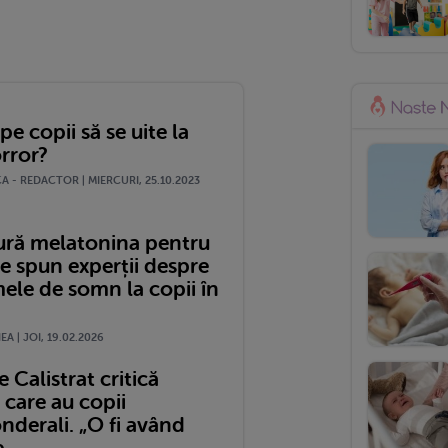
 pe copii să se uite la
rror?
 - REDACTOR | MIERCURI, 25.10.2023
gură melatonina pentru
e spun experții despre
ele de somn la copii în
A | JOI, 19.02.2026
e Calistrat critică
care au copii
nderali. „O fi având