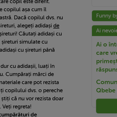
care copil este diferit.
 copilul așa cum îl
Funny b
tră. Dacă copilul dvs. nu
șireturi, alegeți adidași
de
Ai nevoi
șireturi! Căutați adidași cu
u șireturi simulate cu
Ai o în
didași cu șireturi până
care vr
primeșt
dur cu adidașii, luați în
răspun
ru. Cumpărați mărci de
Comuni
materiale care pot rezista
Qbebe t
ți copilului dvs. o pereche
știți că nu vor rezista doar
 Veți regreta!
a cumpărături de