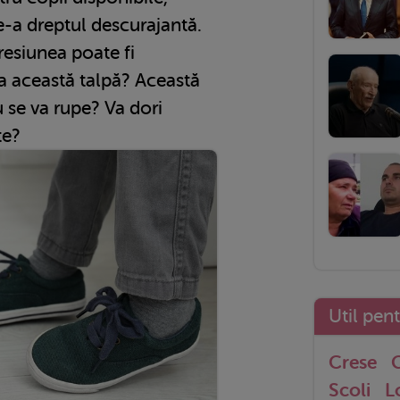
e-a dreptul descurajantă.
resiunea poate fi
za această talpă? Această
u se va rupe? Va dori
te?
Util pen
Crese
G
Scoli
L