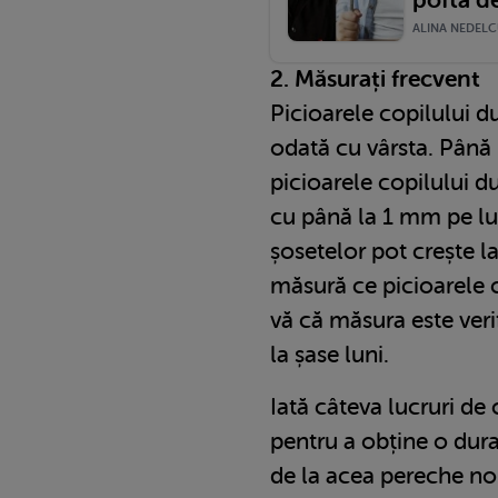
poftă de
ALINA NEDELCU
2. Măsurați frecvent
Picioarele copilului 
odată cu vârsta. Până l
picioarele copilului 
cu până la 1 mm pe lun
șosetelor pot crește la
măsură ce picioarele c
vă că măsura este verif
la șase luni.
Iată câteva lucruri de 
pentru a obține o dura
de la acea pereche no