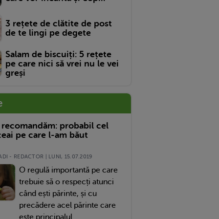
3 rețete de clătite de post
de te lingi pe degete
Salam de biscuiți: 5 rețete
pe care nici să vrei nu le vei
greși
e
 recomandăm: probabil cel
eai pe care l-am băut
DI - REDACTOR | LUNI, 15.07.2019
O regulă importantă pe care
trebuie să o respecți atunci
când ești părinte, și cu
precădere acel părinte care
este principalul...