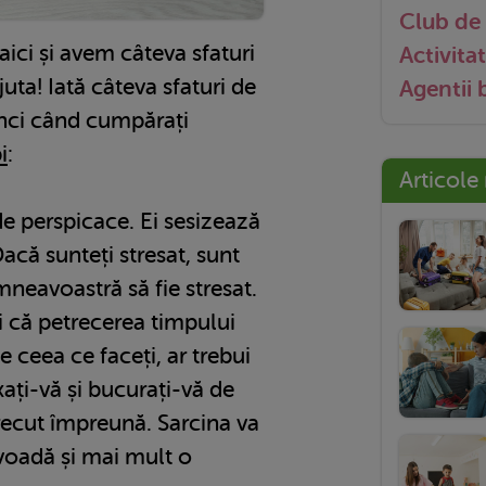
Club de 
ici și avem câteva sfaturi
Activitat
juta! Iată câteva sfaturi de
Agentii
unci când cumpărați
i
:
Articole
de perspicace. Ei sesizează
Dacă sunteți stresat, sunt
mneavoastră să fie stresat.
ți că petrecerea timpului
 ceea ce faceți, ar trebui
axați-vă și bucurați-vă de
recut împreună. Sarcina va
voadă și mai mult o