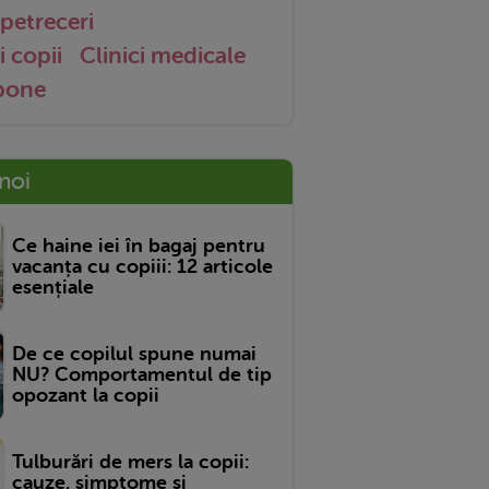
petreceri
i copii
Clinici medicale
 bone
 noi
Ce haine iei în bagaj pentru
vacanța cu copiii: 12 articole
esențiale
De ce copilul spune numai
NU? Comportamentul de tip
opozant la copii
Tulburări de mers la copii:
cauze, simptome și