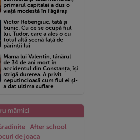
primarul capitalei a dus o
viață modestă în Făgăraș
Victor Rebengiuc, tată și
bunic. Cu ce se ocupă fiul
lui, Tudor, care a ales o cu
totul altă scenă față de
părinții lui
Mama lui Valentin, tânărul
de 34 de ani mort în
accidentul din Constanța, își
strigă durerea. A privit
neputincioasă cum fiul ei și-
a dat ultima suflare
tru mămici
radinite
After school
ocuri de joaca