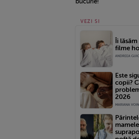
bucurie!
VEZI SI
Îi lăsăm
filme ho
ANDREEA GUICA
Este si
copii? C
problem
2026
MARIANA VOINE
Părintel
mamele 
suprapo