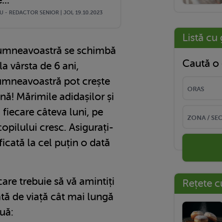
...
 - REDACTOR SENIOR | JOI, 19.10.2023
Listă cu 
dumneavoastră se schimbă
Caută o 
a vârsta de 6 ani,
dumneavoastră pot crește
ă! Mărimile adidașilor și
 fiecare câteva luni, pe
opilului cresc. Asigurați-
icată la cel puțin o dată
care trebuie să vă amintiți
Rețete c
tă de viață cât mai lungă
uă: