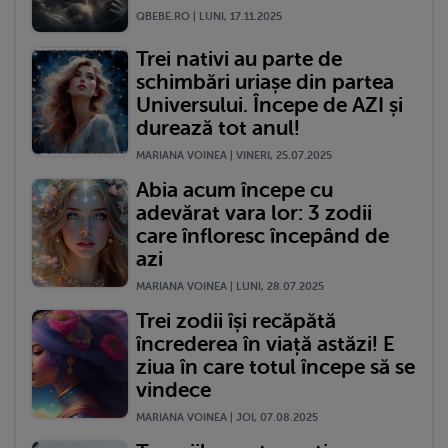
QBEBE.RO | LUNI, 17.11.2025
Trei nativi au parte de
schimbări uriașe din partea
Universului. Începe de AZI și
durează tot anul!
MARIANA VOINEA | VINERI, 25.07.2025
Abia acum începe cu
adevărat vara lor: 3 zodii
care înfloresc începând de
azi
MARIANA VOINEA | LUNI, 28.07.2025
Trei zodii își recăpătă
încrederea în viață astăzi! E
ziua în care totul începe să se
vindece
MARIANA VOINEA | JOI, 07.08.2025