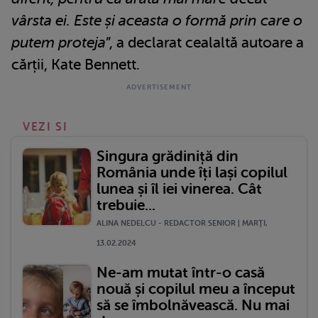
vârsta ei. Este și aceasta o formă prin care o
putem proteja
”, a declarat cealaltă autoare a
cărții, Kate Bennett.
VEZI SI
Singura grădiniță din
România unde îți lași copilul
lunea și îl iei vinerea. Cât
trebuie...
ALINA NEDELCU - REDACTOR SENIOR | MARŢI,
13.02.2024
Ne-am mutat într-o casă
nouă și copilul meu a început
să se îmbolnăvească. Nu mai