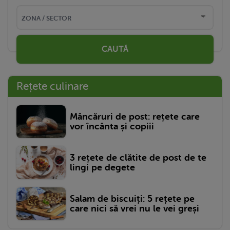
CAUTĂ
Rețete culinare
Mâncăruri de post: rețete care
vor încânta și copiii
3 rețete de clătite de post de te
lingi pe degete
Salam de biscuiți: 5 rețete pe
care nici să vrei nu le vei greși