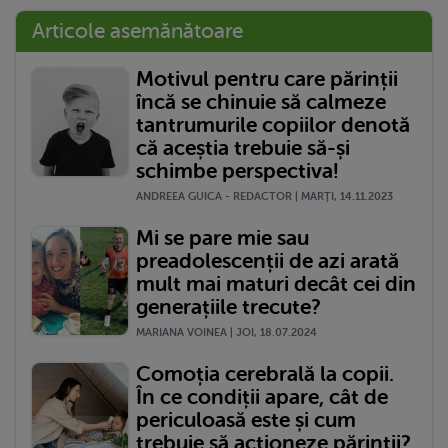
Articole asemănătoare
Motivul pentru care părinții
încă se chinuie să calmeze
tantrumurile copiilor denotă
că aceștia trebuie să-și
schimbe perspectiva!
ANDREEA GUICA - REDACTOR | MARŢI, 14.11.2023
Mi se pare mie sau
preadolescenții de azi arată
mult mai maturi decât cei din
generațiile trecute?
MARIANA VOINEA | JOI, 18.07.2024
Comoția cerebrală la copii.
În ce condiții apare, cât de
periculoasă este și cum
trebuie să acționeze părinții?