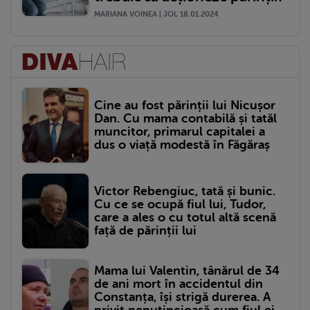
MARIANA VOINEA | JOI, 18.01.2024
Cine au fost părinții lui Nicușor
Dan. Cu mama contabilă și tatăl
muncitor, primarul capitalei a
dus o viață modestă în Făgăraș
Victor Rebengiuc, tată și bunic.
Cu ce se ocupă fiul lui, Tudor,
care a ales o cu totul altă scenă
față de părinții lui
Mama lui Valentin, tânărul de 34
de ani mort în accidentul din
Constanța, își strigă durerea. A
privit neputincioasă cum fiul ei