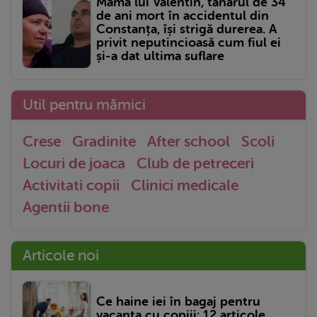
Mama lui Valentin, tânărul de 34
de ani mort în accidentul din
Constanța, își strigă durerea. A
privit neputincioasă cum fiul ei
și-a dat ultima suflare
Util pentru mămici
Crese
Gradinite
After school
Scoli
Locuri de joaca
Club de petreceri
Activitati copii
Clinici medicale
Agentii bone
Articole noi
Ce haine iei în bagaj pentru
vacanța cu copiii: 12 articole