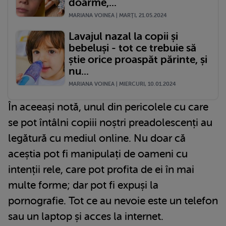
doarme,...
MARIANA VOINEA | MARŢI, 21.05.2024
Lavajul nazal la copii și
bebeluși - tot ce trebuie să
știe orice proaspăt părinte, și
nu...
MARIANA VOINEA | MIERCURI, 10.01.2024
În aceeași notă, unul din pericolele cu care
se pot întâlni copiii noștri preadolescenți au
legătură cu mediul online. Nu doar că
aceștia pot fi manipulați de oameni cu
intenții rele, care pot profita de ei în mai
multe forme; dar pot fi expuși la
pornografie. Tot ce au nevoie este un telefon
sau un laptop și acces la internet.