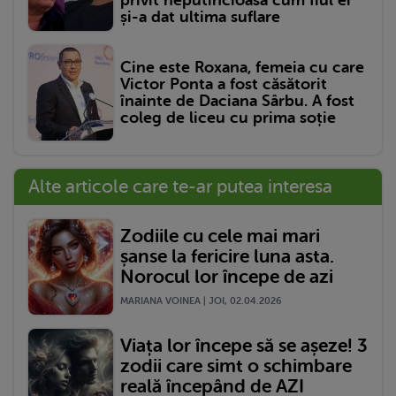
și-a dat ultima suflare
Cine este Roxana, femeia cu care
Victor Ponta a fost căsătorit
înainte de Daciana Sârbu. A fost
coleg de liceu cu prima soție
Alte articole care te-ar putea interesa
Zodiile cu cele mai mari
șanse la fericire luna asta.
Norocul lor începe de azi
MARIANA VOINEA | JOI, 02.04.2026
Viața lor începe să se așeze! 3
zodii care simt o schimbare
reală începând de AZI