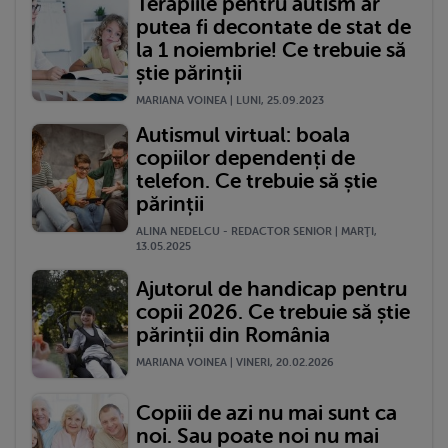
Terapiile pentru autism ar
putea fi decontate de stat de
la 1 noiembrie! Ce trebuie să
știe părinții
MARIANA VOINEA | LUNI, 25.09.2023
Autismul virtual: boala
copiilor dependenți de
telefon. Ce trebuie să știe
părinții
ALINA NEDELCU - REDACTOR SENIOR | MARŢI,
13.05.2025
Ajutorul de handicap pentru
copii 2026. Ce trebuie să știe
părinții din România
MARIANA VOINEA | VINERI, 20.02.2026
Copiii de azi nu mai sunt ca
noi. Sau poate noi nu mai