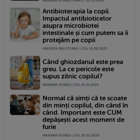
MARIANA VOINEA | MARŢI, 10.03.2026
Antibioterapia la copii.
Impactul antibioticelor
asupra microbiotei
intestinale și cum putem sa îi
protejăm pe copii
ANDREEA BALUTEANU | JOI, 10.08.2023
Când ghiozdanul este prea
greu. La ce pericole este
supus zilnic copilul?
MARIANA VOINEA | JOI, 25.01.2024
Normal că simți că te scoate
din minți copilul, din când în
când. Important este CUM
depășești acest moment de
furie
MARIANA VOINEA | JOI, 29.02.2024