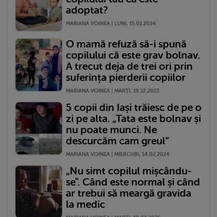
adoptat?
MARIANA VOINEA | LUNI, 15.01.2024
O mamă refuză să-i spună
copilului că este grav bolnav.
A trecut deja de trei ori prin
suferința pierderii copiilor
MARIANA VOINEA | MARŢI, 19.12.2023
5 copii din Iași trăiesc de pe o
zi pe alta. „Tata este bolnav și
nu poate munci. Ne
descurcăm cam greul”
MARIANA VOINEA | MIERCURI, 14.02.2024
„Nu simt copilul mișcându-
se". Când este normal și când
ar trebui să meargă gravida
la medic