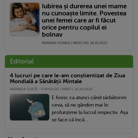
Iubirea și durerea unei mame
nu cunoaște limite. Povestea
unei femei care ar fi făcut
orice pentru copilul ei
bolnav
MARIANA VOINEA | MIERCURI, 18.10.2023
Editorial
4 lucruri pe care le-am conștientizat de Ziua
Mondială a Sănătății Mintale
ANDREEA GUICĂ - PSIHOLOG | MARŢI, 10.10.2023
E firesc ca atunci când sărbătorim
ceva, să ne gândim mai în
profunzime la lucrul respectiv. Așa
se face că încă...