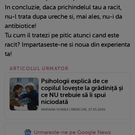
In concluzie, daca prichindelul tau a racit,
nu-l trata dupa ureche si, mai ales, nu-i da
antibiotice!
Tu cum il tratezi pe pitic atunci cand este
racit? Impartaseste-ne si noua din experienta
ta!
ARTICOLUL URMATOR
Psihologii explică de ce
copilul lovește la grădiniță și
ce NU trebuie să îi spui
niciodată
MARIANA VOINEA | MIERCURI, 27.05.2026
Urmareste-ne pe Google News