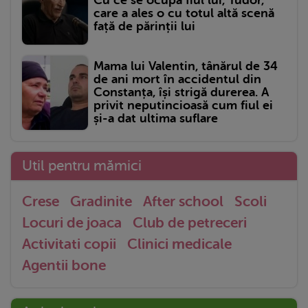
Cu ce se ocupă fiul lui, Tudor,
care a ales o cu totul altă scenă
față de părinții lui
Mama lui Valentin, tânărul de 34
de ani mort în accidentul din
Constanța, își strigă durerea. A
privit neputincioasă cum fiul ei
și-a dat ultima suflare
Util pentru mămici
Crese
Gradinite
After school
Scoli
Locuri de joaca
Club de petreceri
Activitati copii
Clinici medicale
Agentii bone