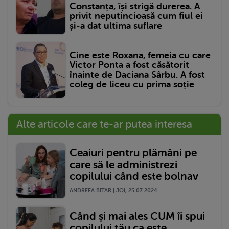
Constanța, își strigă durerea. A
privit neputincioasă cum fiul ei
și-a dat ultima suflare
Cine este Roxana, femeia cu care
Victor Ponta a fost căsătorit
înainte de Daciana Sârbu. A fost
coleg de liceu cu prima soție
Alte articole care te-ar putea interesa
Ceaiuri pentru plămâni pe
care să le administrezi
copilului când este bolnav
ANDREEA BITAR | JOI, 25.07.2024
Când și mai ales CUM îi spui
copilului tău ca este