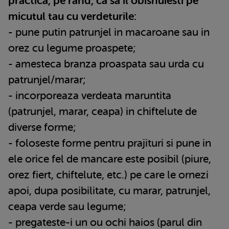
practica, pe rand, ca sa il obisnuiesti pe
micutul tau cu verdeturile:
- pune putin patrunjel in macaroane sau in
orez cu legume proaspete;
- amesteca branza proaspata sau urda cu
patrunjel/marar;
- incorporeaza verdeata maruntita
(patrunjel, marar, ceapa) in chiftelute de
diverse forme;
- foloseste forme pentru prajituri si pune in
ele orice fel de mancare este posibil (piure,
orez fiert, chiftelute, etc.) pe care le ornezi
apoi, dupa posibilitate, cu marar, patrunjel,
ceapa verde sau legume;
- pregateste-i un ou ochi haios (parul din