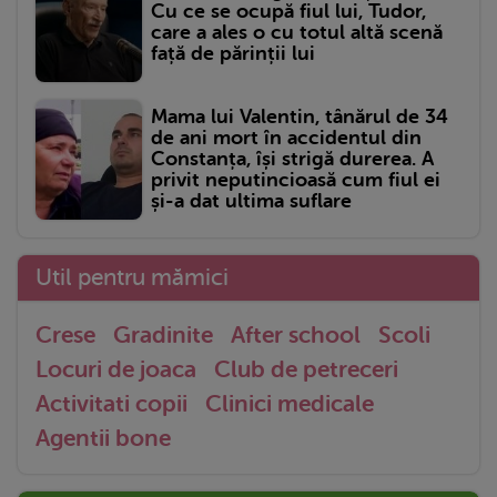
Cu ce se ocupă fiul lui, Tudor,
care a ales o cu totul altă scenă
față de părinții lui
Mama lui Valentin, tânărul de 34
de ani mort în accidentul din
Constanța, își strigă durerea. A
privit neputincioasă cum fiul ei
și-a dat ultima suflare
Util pentru mămici
Crese
Gradinite
After school
Scoli
Locuri de joaca
Club de petreceri
Activitati copii
Clinici medicale
Agentii bone