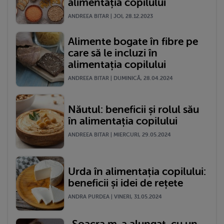
alimentația copilului
ANDREEA BITAR | JOI, 28.12.2023
Alimente bogate în fibre pe
care să le incluzi în
alimentația copilului
ANDREEA BITAR | DUMINICĂ, 28.04.2024
Năutul: beneficii și rolul său
în alimentația copilului
ANDREEA BITAR | MIERCURI, 29.05.2024
Urda în alimentația copilului:
beneficii și idei de rețete
ANDRA PURDEA | VINERI, 31.05.2024
„Soacra m-a alungat, cu un