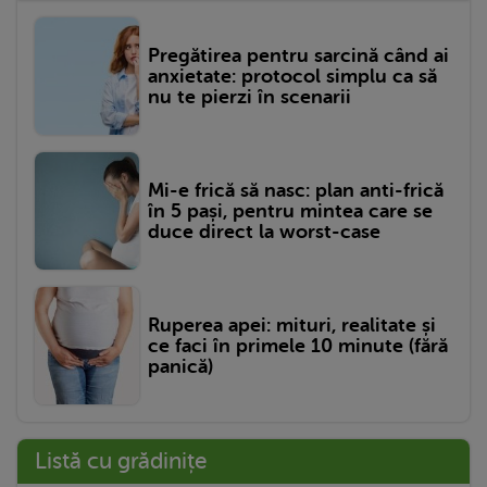
Pregătirea pentru sarcină când ai
anxietate: protocol simplu ca să
nu te pierzi în scenarii
Mi-e frică să nasc: plan anti-frică
în 5 pași, pentru mintea care se
duce direct la worst-case
Ruperea apei: mituri, realitate și
ce faci în primele 10 minute (fără
panică)
Listă cu grădinițe