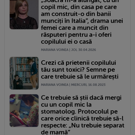
copil mic, din casa pe care
am construit-o din banii
munciți în Italia”, drama unei
femei care a muncit din
răsputeri pentru a-i oferi
copilului ei o casă
MARIANA VOINEA | JOI, 30.04.2026
Crezi că prietenii copilului
tău sunt toxici? Semne pe
care trebuie să le urmărești
MARIANA VOINEA | MIERCURI, 16.08.2023
Ce trebuie să știi dacă mergi
cu un copil mic la
stomatolog. Protocolul pe
care orice clinică trebuie să-l
respecte: „Nu trebuie separat
de mamă”