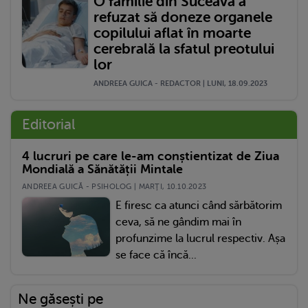
O familie din Suceava a
refuzat să doneze organele
copilului aflat în moarte
cerebrală la sfatul preotului
lor
ANDREEA GUICA - REDACTOR | LUNI, 18.09.2023
Editorial
4 lucruri pe care le-am conștientizat de Ziua
Mondială a Sănătății Mintale
ANDREEA GUICĂ - PSIHOLOG | MARŢI, 10.10.2023
E firesc ca atunci când sărbătorim
ceva, să ne gândim mai în
profunzime la lucrul respectiv. Așa
se face că încă...
Ne găsești pe