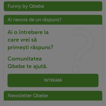
Funny by Qbebe
Ai nevoie de un răspuns?
Ai o întrebare la
care vrei să
primești răspuns?
Comunitatea
Qbebe te ajută.
ÎNTREABĂ
Newsletter Qbebe