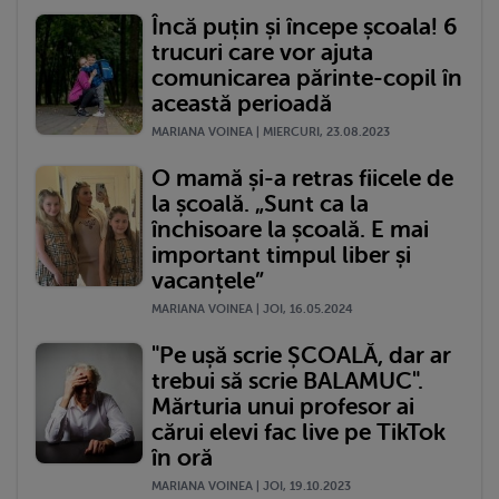
Încă puțin și începe școala! 6
trucuri care vor ajuta
comunicarea părinte-copil în
această perioadă
MARIANA VOINEA | MIERCURI, 23.08.2023
O mamă și-a retras fiicele de
la școală. „Sunt ca la
închisoare la școală. E mai
important timpul liber și
vacanțele”
MARIANA VOINEA | JOI, 16.05.2024
"Pe ușă scrie ȘCOALĂ, dar ar
trebui să scrie BALAMUC".
Mărturia unui profesor ai
cărui elevi fac live pe TikTok
în oră
MARIANA VOINEA | JOI, 19.10.2023