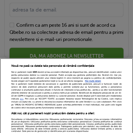
Confirm ca am peste 16 ani si sunt de acord ca
Qbebe.ro sa colecteze adresa de email pentru a primi
newslettere si e-mail-uri promotionale.
DA, MA ABONEZ LA NEWSLETTER
Nouă ne pasă ca datele tale personale să rămână confidențiale
Noi și partenerii noștri
1019
stocăm și/sau accesăm informații pe dispozitivul dvs., precum identificatorii cookie unici
pentru prelucrarea datelor cu caracter personal. Puteți accepta sau gestiona preferințele dvs. făcând clic mai jos,
respectiv vă puteți opune utilizării unui interes legitim în orice moment pe pagina cu politica de confidențialitate.
Aceste alegeri vor fi raportate partenerilor noștri și nu vă vor afecta navigarea.
Mai multe detalii
Noi si partenerii nostri (retelele de socializare si agentiile de publicitate partenere, precum si furnizorii nostri de
servicii de date analitice) prelucram date pentru a permite website-ului sa functioneze, pentru a personaliza
continutul si anunturile publicitare afisate in functie de interesele si/sau profilul dvs., pentru a va oferi functionalitati
aferente retelelor de socializare si pentru a analiza traficul pe website. Beneficiati de drepturile prevazute de art. 15-
22 din GDPR in legatura cu prelucrarea datelor cu caracter personal. Aceste drepturi pot fi exercitate prin modalitatea
indicata
aici
. Prin click pe “ACCEPT TOATE”, acceptati folosirea tuturor Tehnologiilor de tip Cookie, care implica
inclusiv acceptul dvs. cu privire la stocarea/accesarea informatiilor de catre Vendor-ii cu care colaboram. Prin click
Echipa Editoriala
Newsletter
Contact
pe “VREAU SA MODIFIC SETARILE INDIVIDUAL” puteti schimba preferintele in mod individual, mai putin cele legate
de cookie strict necesare pentru functionarea website-ului.
Atât noi, cât și partenerii noștri prelucrăm datele pentru a oferi:
Cariere
Cookies
Politica de confidentialitate
Dezvoltarea și îmbunătățirea serviciilor. Măsurarea performanței reclamelor. Stocarea și/sau accesarea informațiilor
de pe un dispozitiv. Utilizarea profilurilor pentru selectarea conținutului personalizat. Crearea profilurilor de conținut
DivaHair Cosmetics
Despre noi
personalizat. Utilizarea profilurilor pentru selectarea publicității personalizate. Crearea profilurilor pentru publicitate
personalizată. Măsurarea performanței conținutului. Înțelegerea publicului prin statistici sau combinații de date din
surse diferite. Utilizarea de date limitate pentru a selecta publicitatea. Utilizarea datelor limitate pentru a selecta
conținutul. Date precise de geolocație și identificarea prin scanarea dispozitivului.