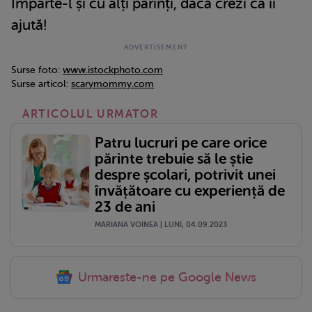
Împarte-l și cu alți părinți, dacă crezi că îi
ajută!
Surse foto:
www.istockphoto.com
Surse articol:
scarymommy.com
ARTICOLUL URMATOR
Patru lucruri pe care orice
părinte trebuie să le știe
despre școlari, potrivit unei
învățătoare cu experiență de
23 de ani
MARIANA VOINEA | LUNI, 04.09.2023
Urmareste-ne pe Google News