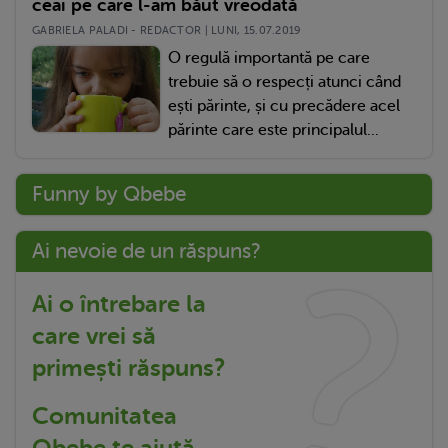
ceai pe care l-am băut vreodată
GABRIELA PALADI - REDACTOR | LUNI, 15.07.2019
O regulă importantă pe care
trebuie să o respecți atunci când
ești părinte, și cu precădere acel
părinte care este principalul...
Funny by Qbebe
Ai nevoie de un răspuns?
Ai o întrebare la
care vrei să
primești răspuns?
Comunitatea