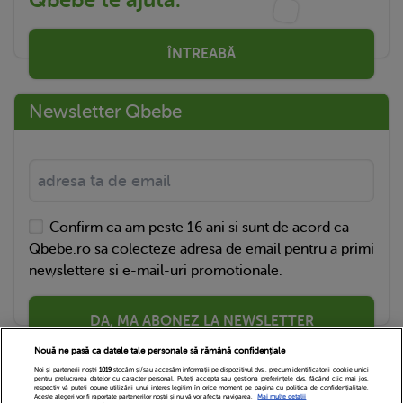
Qbebe te ajută.
ÎNTREABĂ
Newsletter Qbebe
Confirm ca am peste 16 ani si sunt de acord ca
Qbebe.ro sa colecteze adresa de email pentru a primi
newslettere si e-mail-uri promotionale.
DA, MA ABONEZ LA NEWSLETTER
Nouă ne pasă ca datele tale personale să rămână confidențiale
Noi și partenerii noștri
1019
stocăm și/sau accesăm informații pe dispozitivul dvs., precum identificatorii cookie unici
pentru prelucrarea datelor cu caracter personal. Puteți accepta sau gestiona preferințele dvs. făcând clic mai jos,
respectiv vă puteți opune utilizării unui interes legitim în orice moment pe pagina cu politica de confidențialitate.
Aceste alegeri vor fi raportate partenerilor noștri și nu vă vor afecta navigarea.
Mai multe detalii