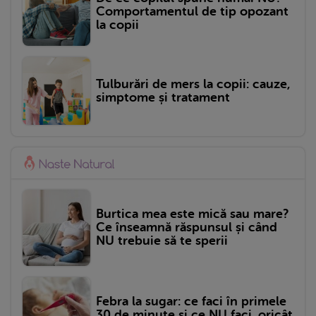
Comportamentul de tip opozant
la copii
Tulburări de mers la copii: cauze,
simptome și tratament
Burtica mea este mică sau mare?
Ce înseamnă răspunsul și când
NU trebuie să te sperii
Febra la sugar: ce faci în primele
30 de minute și ce NU faci, oricât