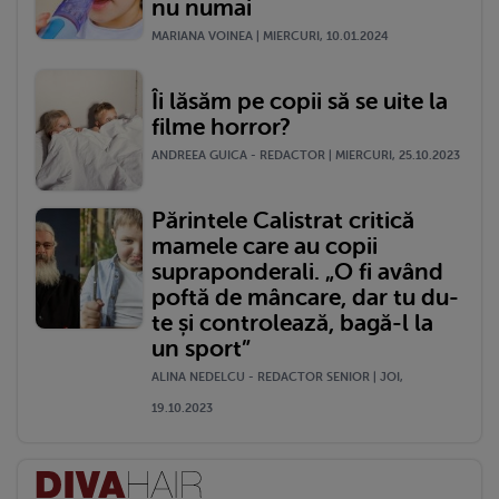
nu numai
MARIANA VOINEA | MIERCURI, 10.01.2024
Îi lăsăm pe copii să se uite la
filme horror?
ANDREEA GUICA - REDACTOR | MIERCURI, 25.10.2023
Părintele Calistrat critică
mamele care au copii
supraponderali. „O fi având
poftă de mâncare, dar tu du-
te și controlează, bagă-l la
un sport”
ALINA NEDELCU - REDACTOR SENIOR | JOI,
19.10.2023