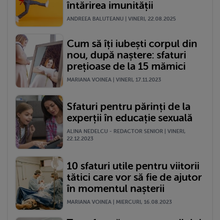
întărirea imunității
ANDREEA BALUTEANU | VINERI, 22.08.2025
Cum să îți iubești corpul din
nou, după naștere: sfaturi
prețioase de la 15 mămici
MARIANA VOINEA | VINERI, 17.11.2023
Sfaturi pentru părinți de la
experții în educație sexuală
ALINA NEDELCU - REDACTOR SENIOR | VINERI,
22.12.2023
10 sfaturi utile pentru viitorii
tătici care vor să fie de ajutor
în momentul nașterii
MARIANA VOINEA | MIERCURI, 16.08.2023