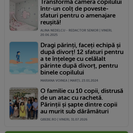
Transformă camera copilului
într-un colț de poveste-
sfaturi pentru o amenajare
reușită!
ALINA NEDELCU - REDACTOR SENIOR | VINERI,
20.06.2025
Dragi părinți, faceți echipă și
după divorț! 12 sfaturi pentru
a te înțelege cu celălalt
părinte după divorț, pentru
binele copilului
MARIANA VOINEA | MARŢI, 23.01.2024
O familie cu 10 copii, distrusă
de un atac cu rachetă.
Părinții și șapte dintre copii
au murit sub dărâmături
QBEBE.RO | VINERI, 31.07.2026