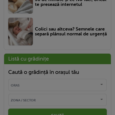
te presează internetul
Colici sau altceva? Semnele care
separă plânsul normal de urgență
Listă cu grădinițe
Caută o grădință în orașul tău