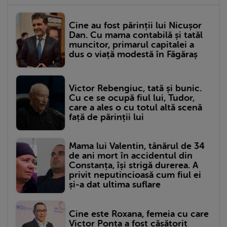
Cine au fost părinții lui Nicușor
Dan. Cu mama contabilă și tatăl
muncitor, primarul capitalei a
dus o viață modestă în Făgăraș
Victor Rebengiuc, tată și bunic.
Cu ce se ocupă fiul lui, Tudor,
care a ales o cu totul altă scenă
față de părinții lui
Mama lui Valentin, tânărul de 34
de ani mort în accidentul din
Constanța, își strigă durerea. A
privit neputincioasă cum fiul ei
și-a dat ultima suflare
Cine este Roxana, femeia cu care
Victor Ponta a fost căsătorit