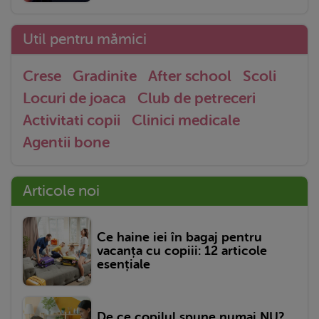
Util pentru mămici
Crese
Gradinite
After school
Scoli
Locuri de joaca
Club de petreceri
Activitati copii
Clinici medicale
Agentii bone
Articole noi
Ce haine iei în bagaj pentru
vacanța cu copiii: 12 articole
esențiale
De ce copilul spune numai NU?