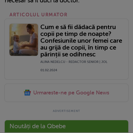
necesar sa il duci la doctor.
ARTICOLUL URMATOR
Cum e să fii dădacă pentru
copii pe timp de noapte?
Confesiunile unor femei care
au grijă de copii, în timp ce
părinții se odihnesc
ALINA NEDELCU - REDACTOR SENIOR | JOI,
01.02.2024
Urmareste-ne pe Google News
Noutăți de la Qbebe