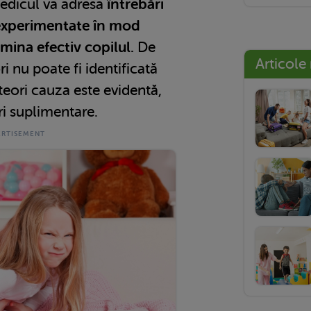
medicul va adresa
întrebări
experimentate în mod
amina efectiv copilul.
De
Articole
 nu poate fi identificată
teori cauza este evidentă,
ri suplimentare.