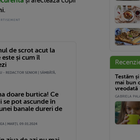
ecurentă
și afectează copii
i.
ul de scrot acut la
 este și cum îl
Recenzi
ezi
U - REDACTOR SENIOR | SÂMBĂTĂ,
Testăm și
mai bun c
vreodată
a doare burtica! Ce
GABRIELA PALA
i se pot ascunde în
unei banale dureri de
?
A | MARŢI, 09.01.2024