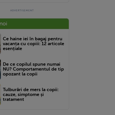
 noi
Ce haine iei în bagaj pentru
vacanța cu copiii: 12 articole
esențiale
De ce copilul spune numai
NU? Comportamentul de tip
opozant la copii
Tulburări de mers la copii:
cauze, simptome și
tratament