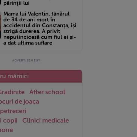
părinții lui
Mama lui Valentin, tânărul
de 34 de ani mort în
accidentul din Constanța, își
strigă durerea. A privit
neputincioasă cum fiul ei și-
a dat ultima suflare
tru mămici
radinite
After school
ocuri de joaca
petreceri
i copii
Clinici medicale
 bone