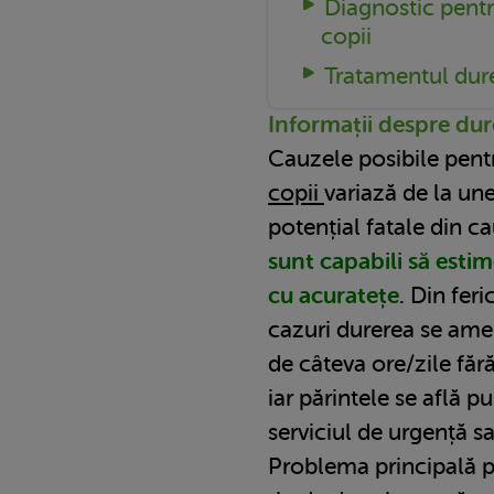
Diagnostic pentr
copii
Tratamentul durer
Informații despre dure
Cauzele posibile pen
copii
variază de la unel
potențial fatale din c
sunt capabili să estim
cu acuratețe
. Din feri
cazuri durerea se amel
de câteva ore/zile făr
iar părintele se află p
serviciul de urgență s
Problema principală p