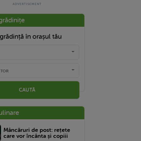
grădinițe
grădință în orașul tău
CAUTĂ
ulinare
Mâncăruri de post: rețete
care vor încânta și copiii