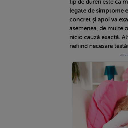
tip de dureri este că 
legate de simptome 
concret și apoi va ex
asemenea, de multe ori
nicio cauză exactă. Al
nefiind necesare testă