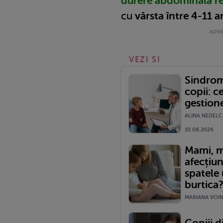
durere abdominală r
cu
vârsta între 4-11 an
VEZI SI
Sindrom
copii: ce
gestion
ALINA NEDELC
10.08.2024
Mami, m
afecțiun
spatele 
burtica
MARIANA VOINE