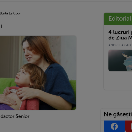
Burtă La Copii
Editorial
i
4 lucruri
de Ziua M
ANDREEA GUICĂ
Ne găsești
edactor Senior