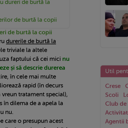
u dureri de burtă la
ilor de burtă la copii
ri de burtă la copii
tru
durerile de burtă la
e triviale la altele
auza faptului că cei mici
nu
eze și să descrie durerea
Util pen
cire, în cele mai multe
iorează rapid (în decurs
Crese
G
ă vreun tratament special),
Scoli
L
us în dilema de a apela la
Club de 
au nu.
Activitat
e care o presupun acest
Agentii