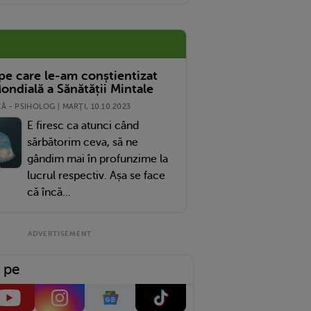
 pe care le-am conștientizat
ondială a Sănătății Mintale
 - PSIHOLOG | MARŢI, 10.10.2023
E firesc ca atunci când
sărbătorim ceva, să ne
gândim mai în profunzime la
lucrul respectiv. Așa se face
că încă...
 pe