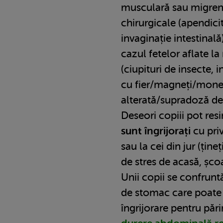
musculară sau migren
chirurgicale (apendicit
invaginație intestinală
cazul fetelor aflate la
(ciupituri de insecte, 
cu fier/magneți/mon
alterată/supradoză d
Deseori copiii pot res
sunt îngrijorați
cu priv
sau la cei din jur (ține
de stres de acasă, școa
Unii copii se confrunt
de stomac care poate
îngrijorare pentru păr