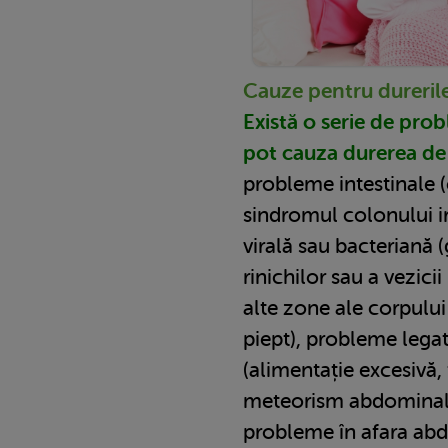
Cauze pentru durerile
Există o serie de pro
pot cauza durerea de 
probleme intestinale (c
sindromul colonului iri
virală sau bacteriană (
rinichilor sau a vezicii
alte zone ale corpulu
piept), probleme lega
(alimentație excesivă, 
meteorism abdominal s
probleme în afara abd