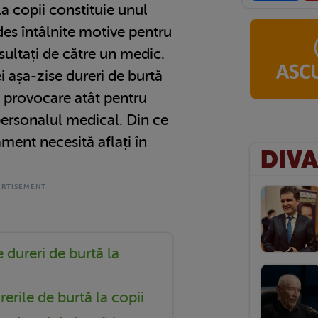
la copii constituie unul
des întâlnite motive pentru
sultați de către un medic.
 așa-zise dureri de burtă
ă provocare atât pentru
 personalul medical. Din ce
ament necesită aflați în
 dureri de burtă la
erile de burtă la copii