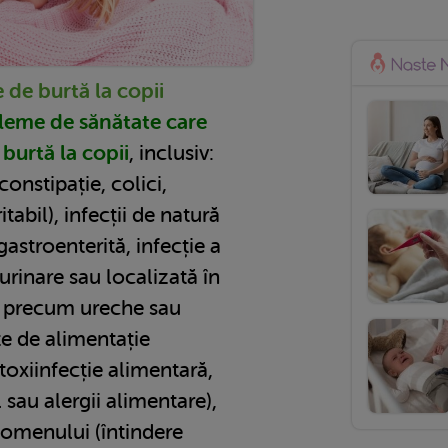
 de burtă la copii
bleme de sănătate care
burtă la copii
, inclusiv:
onstipație, colici,
tabil), infecții de natură
gastroenterită, infecție a
 urinare sau localizată în
i precum ureche sau
te de alimentație
toxiinfecție alimentară,
au alergii alimentare),
omenului (întindere