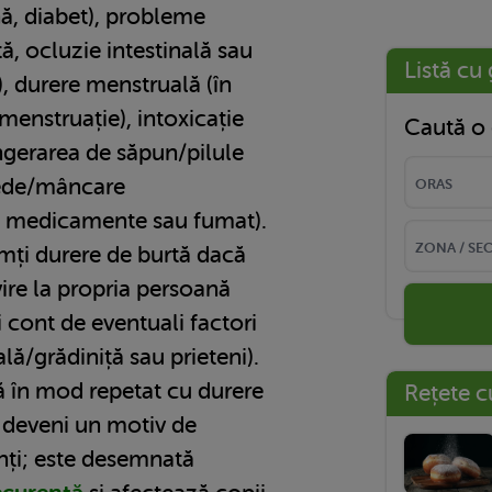
ă, diabet), probleme
ă, ocluzie intestinală sau
Listă cu 
), durere menstruală (în
 menstruație), intoxicație
Caută o 
ingerarea de săpun/pilule
ede/mâncare
e medicamente sau fumat).
imți durere de burtă dacă
ire la propria persoană
ți cont de eventuali factori
lă/grădiniță sau prieteni).
ă în mod repetat cu durere
Rețete c
 deveni un motiv de
inți; este desemnată