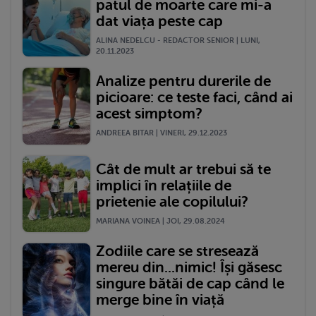
patul de moarte care mi-a
dat viața peste cap
ALINA NEDELCU - REDACTOR SENIOR | LUNI,
20.11.2023
Analize pentru durerile de
picioare: ce teste faci, când ai
acest simptom?
ANDREEA BITAR | VINERI, 29.12.2023
Cât de mult ar trebui să te
implici în relațiile de
prietenie ale copilului?
MARIANA VOINEA | JOI, 29.08.2024
Zodiile care se stresează
mereu din...nimic! Își găsesc
singure bătăi de cap când le
merge bine în viață