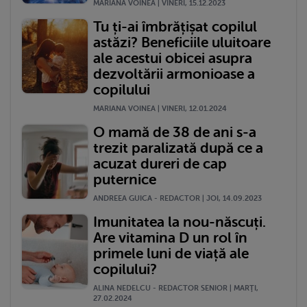
MARIANA VOINEA | VINERI, 15.12.2023
Tu ți-ai îmbrățișat copilul
astăzi? Beneficiile uluitoare
ale acestui obicei asupra
dezvoltării armonioase a
copilului
MARIANA VOINEA | VINERI, 12.01.2024
O mamă de 38 de ani s-a
trezit paralizată după ce a
acuzat dureri de cap
puternice
ANDREEA GUICA - REDACTOR | JOI, 14.09.2023
Imunitatea la nou-născuți.
Are vitamina D un rol în
primele luni de viață ale
copilului?
ALINA NEDELCU - REDACTOR SENIOR | MARŢI,
27.02.2024