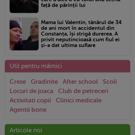
față de părinții lui
Mama lui Valentin, tânărul de 34
de ani mort în accidentul din
Constanța, își strigă durerea. A
privit neputincioasă cum fiul ei
și-a dat ultima suflare
Util pentru mămici
Crese
Gradinite
After school
Scoli
Locuri de joaca
Club de petreceri
Activitati copii
Clinici medicale
Agentii bone
Articole noi