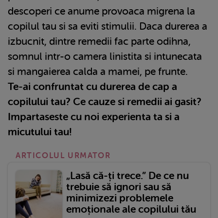
descoperi ce anume provoaca migrena la
copilul tau si sa eviti stimulii. Daca durerea a
izbucnit, dintre remedii fac parte odihna,
somnul intr-o camera linistita si intunecata
si mangaierea calda a mamei, pe frunte.
Te-ai confruntat cu durerea de cap a
copilului tau? Ce cauze si remedii ai gasit?
Impartaseste cu noi experienta ta si a
micutului tau!
ARTICOLUL URMATOR
„Lasă că-ți trece.” De ce nu
trebuie să ignori sau să
minimizezi problemele
emoționale ale copilului tău