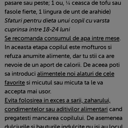
pasare sau peste; 1 ou, ¼ ceasca de tofu sau
fasole fierte, 1 lingura de unt de arahide)
Sfaturi pentru dieta unui copil cu varsta
cuprinsa intre 18-24 luni
Se recomanda consumul de apa intre mese
.
In aceasta etapa copilul este mofturos si
refuza anumite alimente, dar tu stii ca are
nevoie de un aport de calorii. De aceea poti
sa introduci
alimentele noi alaturi de cele
favorite
si micutul sau micuta ta le va
accepta mai usor.
Evita folosirea in exces a sarii, zaharului,
condimentelor sau aditivilor alimentari
cand
pregatesti mancarea copilului. De asemenea
dulciurile si bauturile indulcite nu isi au locul