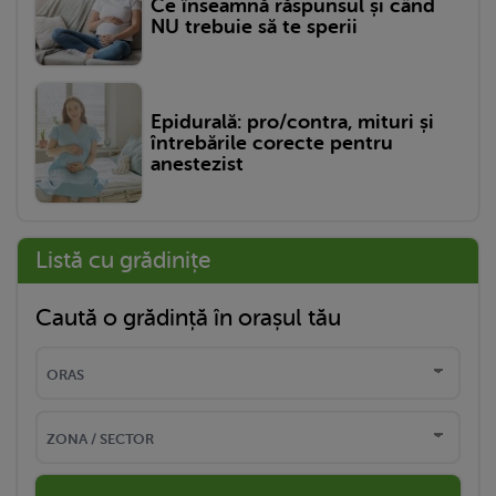
Ce înseamnă răspunsul și când
NU trebuie să te sperii
Epidurală: pro/contra, mituri și
întrebările corecte pentru
anestezist
Listă cu grădinițe
Caută o grădință în orașul tău