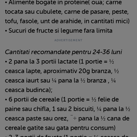
• Alimente bogate in proteine( oua; carne
tocata sau cubulete, carne de pasare, peste,
tofu, fasole, unt de arahide, in cantitati mici)
• Sucuri de fructe si legume fara limita
Cantitati recomandate pentru 24-36 luni
• 2 pana la 3 portii lactate (1 portie = ½
ceasca lapte, aproximativ 20g branza, ½
ceasca iaurt sau ¼ pana la ½ branza , ¼
ceasca budinca);
• 6 portii de cereale (1 portie = ½ felie de
paine sau chifla, 1 sau 2 biscuiti, ¼ pana la ½
ceasca paste sau orez, ¨÷ pana la ½ cana de
cereale gatite sau gata pentru consum)