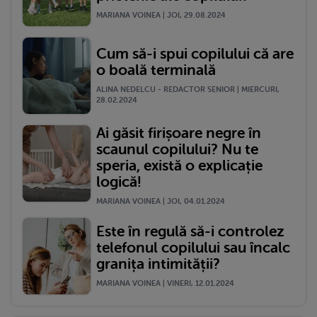
MARIANA VOINEA | JOI, 29.08.2024
Cum să-i spui copilului că are
o boală terminală
ALINA NEDELCU - REDACTOR SENIOR | MIERCURI,
28.02.2024
Ai găsit firișoare negre în
scaunul copilului? Nu te
speria, există o explicație
logică!
MARIANA VOINEA | JOI, 04.01.2024
Este în regulă să-i controlez
telefonul copilului sau încalc
granița intimității?
MARIANA VOINEA | VINERI, 12.01.2024