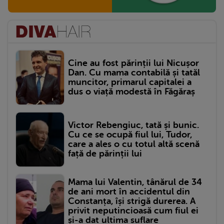
Cine au fost părinții lui Nicușor
Dan. Cu mama contabilă și tatăl
muncitor, primarul capitalei a
dus o viață modestă în Făgăraș
Victor Rebengiuc, tată și bunic.
Cu ce se ocupă fiul lui, Tudor,
care a ales o cu totul altă scenă
față de părinții lui
Mama lui Valentin, tânărul de 34
de ani mort în accidentul din
Constanța, își strigă durerea. A
privit neputincioasă cum fiul ei
și-a dat ultima suflare