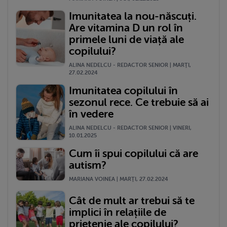
Imunitatea la nou-născuți.
Are vitamina D un rol în
primele luni de viață ale
copilului?
ALINA NEDELCU - REDACTOR SENIOR | MARŢI,
27.02.2024
Imunitatea copilului în
sezonul rece. Ce trebuie să ai
în vedere
ALINA NEDELCU - REDACTOR SENIOR | VINERI,
10.01.2025
Cum îi spui copilului că are
autism?
MARIANA VOINEA | MARŢI, 27.02.2024
Cât de mult ar trebui să te
implici în relațiile de
prietenie ale copilului?