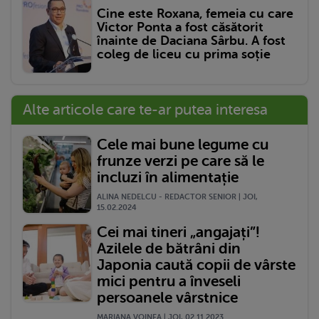
Cine este Roxana, femeia cu care
Victor Ponta a fost căsătorit
înainte de Daciana Sârbu. A fost
coleg de liceu cu prima soție
Alte articole care te-ar putea interesa
Cele mai bune legume cu
frunze verzi pe care să le
incluzi în alimentație
ALINA NEDELCU - REDACTOR SENIOR | JOI,
15.02.2024
Cei mai tineri „angajați”!
Azilele de bătrâni din
Japonia caută copii de vârste
mici pentru a înveseli
persoanele vârstnice
MARIANA VOINEA | JOI, 02.11.2023