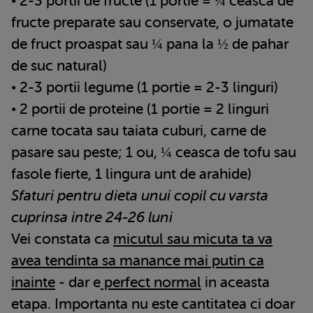
• 2-3 portii de fructe (1 portie = ¼ ceasca de
fructe preparate sau conservate, o jumatate
de fruct proaspat sau ¼ pana la ½ de pahar
de suc natural)
• 2-3 portii legume (1 portie = 2-3 linguri)
• 2 portii de proteine (1 portie = 2 linguri
carne tocata sau taiata cuburi, carne de
pasare sau peste; 1 ou, ¼ ceasca de tofu sau
fasole fierte, 1 lingura unt de arahide)
Sfaturi pentru dieta unui copil cu varsta
cuprinsa intre 24-26 luni
Vei constata ca
micutul sau micuta ta va
avea tendinta sa manance mai putin ca
inainte
- dar e
perfect normal
in aceasta
etapa. Importanta nu este cantitatea ci doar