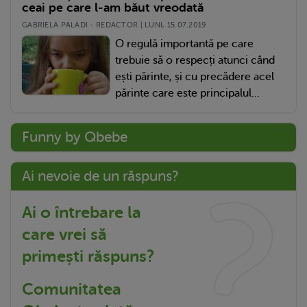
ceai pe care l-am băut vreodată
GABRIELA PALADI - REDACTOR | LUNI, 15.07.2019
O regulă importantă pe care
trebuie să o respecți atunci când
ești părinte, și cu precădere acel
părinte care este principalul...
Funny by Qbebe
Ai nevoie de un răspuns?
Ai o întrebare la
care vrei să
primești răspuns?
Comunitatea