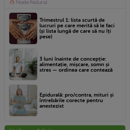
Trimestrul 1: lista scurtă de
lucruri pe care merită să le faci
(și lista lungă de care să nu îți
pese)
3 luni înainte de concepție:
alimentație, mișcare, somn și
stres — ordinea care contează
Epidurală: pro/contra, mituri și
întrebările corecte pentru
anestezist