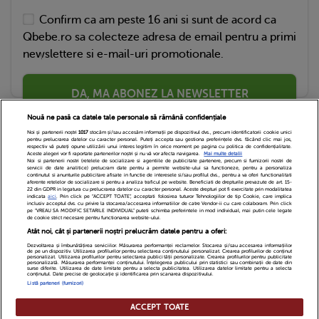
Confirm ca am peste 16 ani si sunt de acord ca
Qbebe.ro sa colecteze adresa de email pentru a primi
newslettere si e-mail-uri promotionale.
DA, MA ABONEZ LA NEWSLETTER
Nouă ne pasă ca datele tale personale să rămână confidențiale
Noi și partenerii noștri
1017
stocăm și/sau accesăm informații pe dispozitivul dvs., precum identificatorii cookie unici
pentru prelucrarea datelor cu caracter personal. Puteți accepta sau gestiona preferințele dvs. făcând clic mai jos,
respectiv vă puteți opune utilizării unui interes legitim în orice moment pe pagina cu politica de confidențialitate.
Aceste alegeri vor fi raportate partenerilor noștri și nu vă vor afecta navigarea.
Mai multe detalii
Noi si partenerii nostri (retelele de socializare si agentiile de publicitate partenere, precum si furnizorii nostri de
servicii de date analitice) prelucram date pentru a permite website-ului sa functioneze, pentru a personaliza
continutul si anunturile publicitare afisate in functie de interesele si/sau profilul dvs., pentru a va oferi functionalitati
aferente retelelor de socializare si pentru a analiza traficul pe website. Beneficiati de drepturile prevazute de art. 15-
22 din GDPR in legatura cu prelucrarea datelor cu caracter personal. Aceste drepturi pot fi exercitate prin modalitatea
indicata
aici
. Prin click pe “ACCEPT TOATE”, acceptati folosirea tuturor Tehnologiilor de tip Cookie, care implica
inclusiv acceptul dvs. cu privire la stocarea/accesarea informatiilor de catre Vendor-ii cu care colaboram. Prin click
Echipa Editoriala
Newsletter
Contact
pe “VREAU SA MODIFIC SETARILE INDIVIDUAL” puteti schimba preferintele in mod individual, mai putin cele legate
de cookie strict necesare pentru functionarea website-ului.
Atât noi, cât și partenerii noștri prelucrăm datele pentru a oferi:
Cariere
Cookies
Politica de confidentialitate
Dezvoltarea și îmbunătățirea serviciilor. Măsurarea performanței reclamelor. Stocarea și/sau accesarea informațiilor
de pe un dispozitiv. Utilizarea profilurilor pentru selectarea conținutului personalizat. Crearea profilurilor de conținut
DivaHair Cosmetics
Despre noi
personalizat. Utilizarea profilurilor pentru selectarea publicității personalizate. Crearea profilurilor pentru publicitate
personalizată. Măsurarea performanței conținutului. Înțelegerea publicului prin statistici sau combinații de date din
surse diferite. Utilizarea de date limitate pentru a selecta publicitatea. Utilizarea datelor limitate pentru a selecta
conținutul. Date precise de geolocație și identificarea prin scanarea dispozitivului.
Termeni si conditii
Setari Cookies
Listă parteneri (furnizori)
ACCEPT TOATE