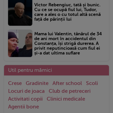
Victor Rebengiuc, tată și bunic.
Cu ce se ocupă fiul lui, Tudor,
care a ales o cu totul altă scenă
față de părinții lui
Mama lui Valentin, tânărul de 34
de ani mort în accidentul din
Constanța, își strigă durerea. A
privit neputincioasă cum fiul ei
și-a dat ultima suflare
Util pentru mămici
Crese
Gradinite
After school
Scoli
Locuri de joaca
Club de petreceri
Activitati copii
Clinici medicale
Agentii bone