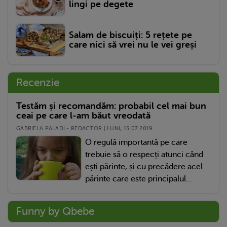
lingi pe degete
Salam de biscuiți: 5 rețete pe
care nici să vrei nu le vei greși
Recenzie
Testăm și recomandăm: probabil cel mai bun
ceai pe care l-am băut vreodată
GABRIELA PALADI - REDACTOR | LUNI, 15.07.2019
O regulă importantă pe care
trebuie să o respecți atunci când
ești părinte, și cu precădere acel
părinte care este principalul...
Funny by Qbebe