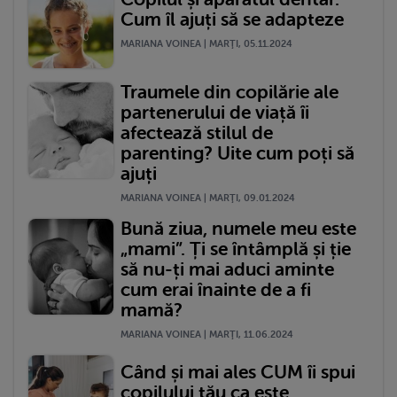
Cum îl ajuți să se adapteze
MARIANA VOINEA | MARŢI, 05.11.2024
Traumele din copilărie ale
partenerului de viață îi
afectează stilul de
parenting? Uite cum poți să
ajuți
MARIANA VOINEA | MARŢI, 09.01.2024
Bună ziua, numele meu este
„mami”. Ți se întâmplă și ție
să nu-ți mai aduci aminte
cum erai înainte de a fi
mamă?
MARIANA VOINEA | MARŢI, 11.06.2024
Când și mai ales CUM îi spui
copilului tău ca este