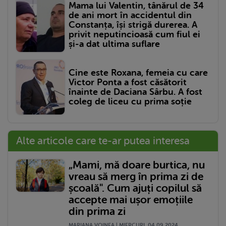
Mama lui Valentin, tânărul de 34
de ani mort în accidentul din
Constanța, își strigă durerea. A
privit neputincioasă cum fiul ei
și-a dat ultima suflare
Cine este Roxana, femeia cu care
Victor Ponta a fost căsătorit
înainte de Daciana Sârbu. A fost
coleg de liceu cu prima soție
Alte articole care te-ar putea interesa
„Mami, mă doare burtica, nu
vreau să merg în prima zi de
școală". Cum ajuți copilul să
accepte mai ușor emoțiile
din prima zi
MARIANA VOINEA | MIERCURI, 04.09.2024