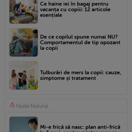
Ce haine iei în bagaj pentru
vacanța cu copiii: 12 articole
esențiale
De ce copilul spune numai NU?
Comportamentul de tip opozant
la copii
Tulburări de mers la copii: cauze,
simptome și tratament
Mi-e frică să nasc: plan anti-frică