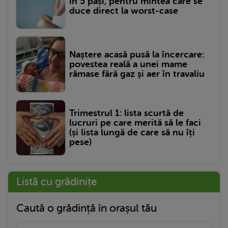
în 5 pași, pentru mintea care se
duce direct la worst-case
Naștere acasă pusă la încercare:
povestea reală a unei mame
rămase fără gaz și aer în travaliu
Trimestrul 1: lista scurtă de
lucruri pe care merită să le faci
(și lista lungă de care să nu îți
pese)
Listă cu grădinițe
Caută o grădință în orașul tău