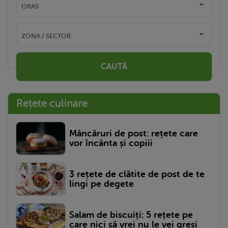
CAUTĂ
Rețete culinare
Mâncăruri de post: rețete care
vor încânta și copiii
3 rețete de clătite de post de te
lingi pe degete
Salam de biscuiți: 5 rețete pe
care nici să vrei nu le vei greși