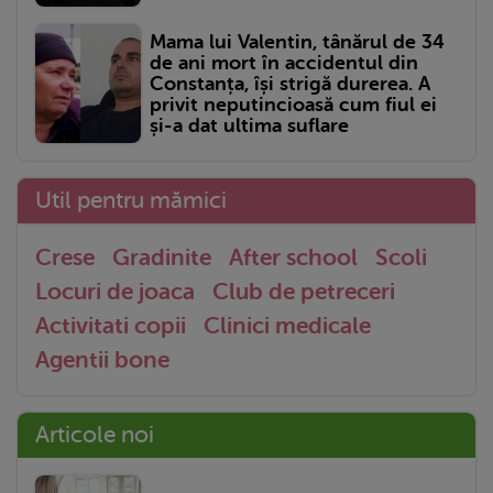
Mama lui Valentin, tânărul de 34
de ani mort în accidentul din
Constanța, își strigă durerea. A
privit neputincioasă cum fiul ei
și-a dat ultima suflare
Util pentru mămici
Crese
Gradinite
After school
Scoli
Locuri de joaca
Club de petreceri
Activitati copii
Clinici medicale
Agentii bone
Articole noi