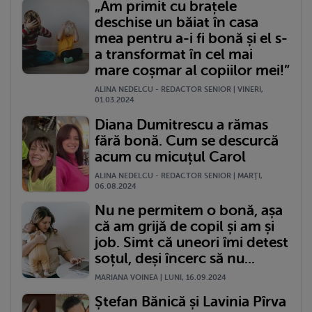
„Am primit cu brațele
deschise un băiat în casa
mea pentru a-i fi bonă și el s-
a transformat în cel mai
mare coșmar al copiilor mei!”
ALINA NEDELCU - REDACTOR SENIOR | VINERI,
01.03.2024
Diana Dumitrescu a rămas
fără bonă. Cum se descurcă
acum cu micuțul Carol
ALINA NEDELCU - REDACTOR SENIOR | MARŢI,
06.08.2024
Nu ne permitem o bonă, așa
că am grijă de copil și am și
job. Simt că uneori îmi detest
soțul, deși încerc să nu...
MARIANA VOINEA | LUNI, 16.09.2024
Ștefan Bănică și Lavinia Pîrva