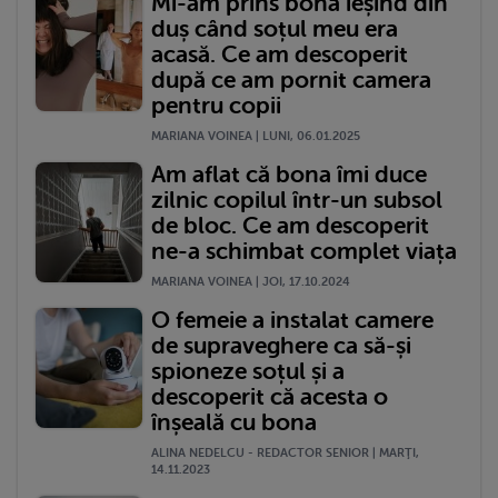
Mi-am prins bona ieșind din
duș când soțul meu era
acasă. Ce am descoperit
după ce am pornit camera
pentru copii
MARIANA VOINEA | LUNI, 06.01.2025
Am aflat că bona îmi duce
zilnic copilul într-un subsol
de bloc. Ce am descoperit
ne-a schimbat complet viața
MARIANA VOINEA | JOI, 17.10.2024
O femeie a instalat camere
de supraveghere ca să-și
spioneze soțul și a
descoperit că acesta o
înșeală cu bona
ALINA NEDELCU - REDACTOR SENIOR | MARŢI,
14.11.2023