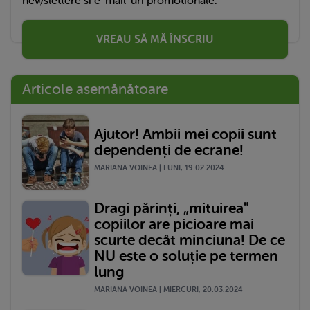
newslettere si e-mail-uri promotionale.
VREAU SĂ MĂ ÎNSCRIU
Articole asemănătoare
Ajutor! Ambii mei copii sunt
dependenți de ecrane!
MARIANA VOINEA | LUNI, 19.02.2024
Dragi părinți, „mituirea"
copiilor are picioare mai
scurte decât minciuna! De ce
NU este o soluție pe termen
lung
MARIANA VOINEA | MIERCURI, 20.03.2024