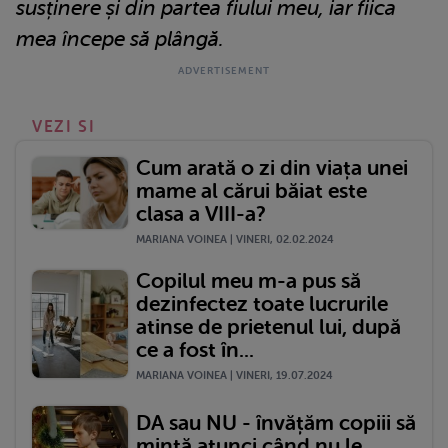
susținere și din partea fiului meu, iar fiica
mea începe să plângă.
VEZI SI
Cum arată o zi din viața unei
mame al cărui băiat este
clasa a VIII-a?
MARIANA VOINEA | VINERI, 02.02.2024
Copilul meu m-a pus să
dezinfectez toate lucrurile
atinse de prietenul lui, după
ce a fost în...
MARIANA VOINEA | VINERI, 19.07.2024
DA sau NU - învățăm copiii să
mintă atunci când nu le