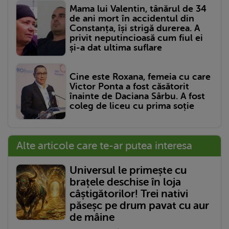
Mama lui Valentin, tânărul de 34
de ani mort în accidentul din
Constanța, își strigă durerea. A
privit neputincioasă cum fiul ei
și-a dat ultima suflare
Cine este Roxana, femeia cu care
Victor Ponta a fost căsătorit
înainte de Daciana Sârbu. A fost
coleg de liceu cu prima soție
Alte articole care te-ar putea interesa
Universul le primește cu
brațele deschise în loja
câștigătorilor! Trei nativi
păseșc pe drum pavat cu aur
de mâine