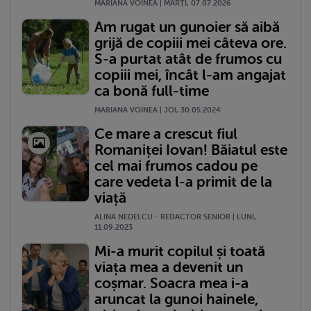
MARIANA VOINEA | MARŢI, 07.07.2026
Am rugat un gunoier să aibă
grijă de copiii mei câteva ore.
S-a purtat atât de frumos cu
copiii mei, încât l-am angajat
ca bonă full-time
MARIANA VOINEA | JOI, 30.05.2024
Ce mare a crescut fiul
Romaniței Iovan! Băiatul este
cel mai frumos cadou pe
care vedeta l-a primit de la
viață
ALINA NEDELCU - REDACTOR SENIOR | LUNI,
11.09.2023
Mi-a murit copilul și toată
viața mea a devenit un
coșmar. Soacra mea i-a
aruncat la gunoi hainele,