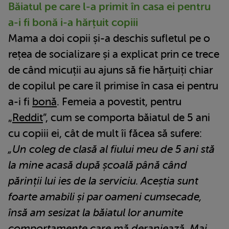
Băiatul pe care l-a primit în casa ei pentru
a-i fi bonă i-a hărțuit copiii
Mama a doi copii și-a deschis sufletul pe o
rețea de socializare și a explicat prin ce trece
de când micuții au ajuns să fie hărțuiți chiar
de copilul pe care îl primise în casa ei pentru
a-i fi
bonă
. Femeia a povestit, pentru
„
Reddit
”, cum se comporta băiatul de 5 ani
cu copiii ei, cât de mult îi făcea să sufere:
„Un coleg de clasă al fiului meu de 5 ani stă
la mine acasă după școală până când
părinții lui ies de la serviciu. Aceștia sunt
foarte amabili și par oameni cumsecade,
însă am sesizat la băiatul lor anumite
comportamente care mă deranjează. Mai