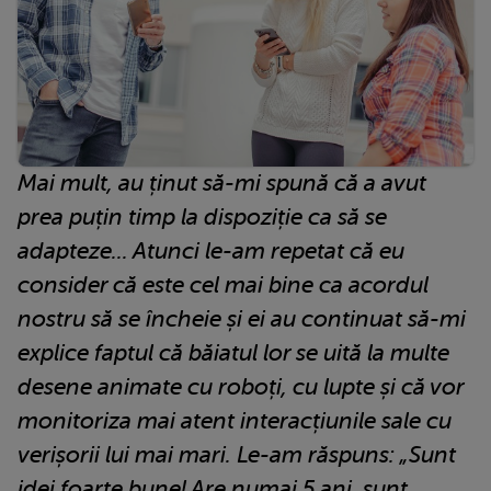
Mai mult, au ținut să-mi spună că a avut
prea puțin timp la dispoziție ca să se
adapteze... Atunci le-am repetat că eu
consider că este cel mai bine ca acordul
nostru să se încheie și ei au continuat să-mi
explice faptul că băiatul lor se uită la multe
desene animate cu roboți, cu lupte și că vor
monitoriza mai atent interacțiunile sale cu
verișorii lui mai mari. Le-am răspuns: „Sunt
idei foarte bune! Are numai 5 ani, sunt