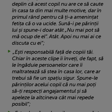
deplin că acest copil nu are ce să caute
în casa ta din mai multe motive, dar în
primul rând pentru că ți-a amenințat
fetița că o va ucide. Sună-i pe părinții
lui și spune-i doar atât „Nu mai pot să
mă ocup de el”. Atât. Apoi nu mai ai ce
discuta cu ei”;
„Ești responsabilă față de copiii tăi.
Chiar în aceste clipe îi înveți, de fapt, să
le îngăduie persoanelor care îi
maltratează să stea în casa lor, care ar
trebui să fie un spațiu sigur. Spune-le
părinților acelui copil că nu mai poți
să-ți respecți angajamentul și să
apeleze la altcineva cât mai repede
posibil”;