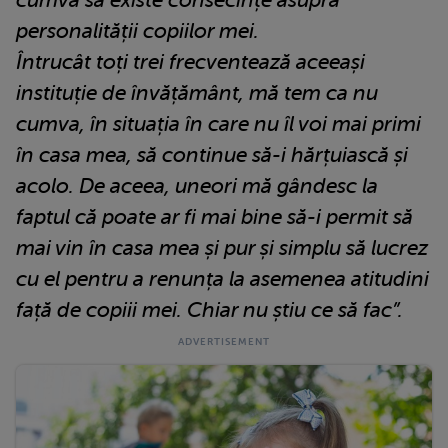
cumva să existe consecințe asupra
personalității copiilor mei.
Întrucât toți trei frecventează aceeași
instituție de învățământ, mă tem ca nu
cumva, în situația în care nu îl voi mai primi
în casa mea, să continue să-i hărțuiască și
acolo. De aceea, uneori mă gândesc la
faptul că poate ar fi mai bine să-i permit să
mai vin în casa mea și pur și simplu să lucrez
cu el pentru a renunța la asemenea atitudini
față de copiii mei. Chiar nu știu ce să fac”.