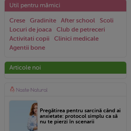
Util pentru mămici
Crese
Gradinite
After school
Scoli
Locuri de joaca
Club de petreceri
Activitati copii
Clinici medicale
Agentii bone
Articole noi
Pregătirea pentru sarcină când ai
anxietate: protocol simplu ca să
nu te pierzi în scenarii