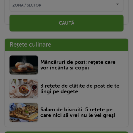
CAUTĂ
Rețete culinare
Mâncăruri de post: rețete care
vor încânta și copiii
3 rețete de clătite de post de te
lingi pe degete
Salam de biscuiți: 5 rețete pe
care nici să vrei nu le vei greși