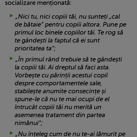
socializare menționată:
„Nici tu, nici copiii tăi, nu sunteți „cal
de bătaie” pentru copiii altora. Pune pe
primul loc binele copiilor tăi. Te rog să
te gândești la faptul că ei sunt
prioritatea ta”;
„În primul rând trebuie să te gândești
la copiii tăi. Ai dreptul să faci asta.
Vorbește cu părinții acestui copil
despre comportamentele sale,
stabilește anumite consecințe și
spune-le că nu te mai ocupi de el
întrucât copiii tăi nu merită un
asemenea tratament din partea
nimănui”;
„Nu înțeleg cum de nu te-ai lămurit pe