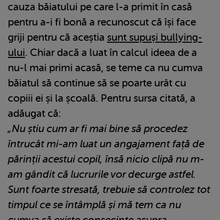
cauza băiatului pe care l-a primit în casă
pentru a-i fi bonă a recunoscut că își face
griji pentru că aceștia
sunt supuși bullying-
ului
. Chiar dacă a luat în calcul ideea de a
nu-l mai primi acasă, se teme ca nu cumva
băiatul să continue să se poarte urât cu
copiii ei și la școală. Pentru sursa citată, a
adăugat că:
„Nu știu cum ar fi mai bine să procedez
întrucât mi-am luat un angajament față de
părinții acestui copil, însă nicio clipă nu m-
am gândit că lucrurile vor decurge astfel.
Sunt foarte stresată, trebuie să controlez tot
timpul ce se întâmplă și mă tem ca nu