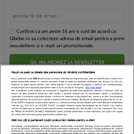
Confirm ca am peste 16 ani si sunt de acord ca
Qbebe.ro sa colecteze adresa de email pentru a primi
newslettere si e-mail-uri promotionale.
DA, MA ABONEZ LA NEWSLETTER
Nouă ne pasă ca datele tale personale să rămână confidențiale
Noi și partenerii noștri
1019
stocăm și/sau accesăm informații pe dispozitivul dvs., precum identificatorii cookie unici
pentru prelucrarea datelor cu caracter personal. Puteți accepta sau gestiona preferințele dvs. făcând clic mai jos,
respectiv vă puteți opune utilizării unui interes legitim în orice moment pe pagina cu politica de confidențialitate.
Aceste alegeri vor fi raportate partenerilor noștri și nu vă vor afecta navigarea.
Mai multe detalii
Noi si partenerii nostri (retelele de socializare si agentiile de publicitate partenere, precum si furnizorii nostri de
servicii de date analitice) prelucram date pentru a permite website-ului sa functioneze, pentru a personaliza
continutul si anunturile publicitare afisate in functie de interesele si/sau profilul dvs., pentru a va oferi functionalitati
aferente retelelor de socializare si pentru a analiza traficul pe website. Beneficiati de drepturile prevazute de art. 15-
22 din GDPR in legatura cu prelucrarea datelor cu caracter personal. Aceste drepturi pot fi exercitate prin modalitatea
indicata
aici
. Prin click pe “ACCEPT TOATE”, acceptati folosirea tuturor Tehnologiilor de tip Cookie, care implica
inclusiv acceptul dvs. cu privire la stocarea/accesarea informatiilor de catre Vendor-ii cu care colaboram. Prin click
Echipa Editoriala
Newsletter
Contact
pe “VREAU SA MODIFIC SETARILE INDIVIDUAL” puteti schimba preferintele in mod individual, mai putin cele legate
de cookie strict necesare pentru functionarea website-ului.
Atât noi, cât și partenerii noștri prelucrăm datele pentru a oferi:
Cariere
Cookies
Politica de confidentialitate
Dezvoltarea și îmbunătățirea serviciilor. Măsurarea performanței reclamelor. Stocarea și/sau accesarea informațiilor
de pe un dispozitiv. Utilizarea profilurilor pentru selectarea conținutului personalizat. Crearea profilurilor de conținut
DivaHair Cosmetics
Despre noi
personalizat. Utilizarea profilurilor pentru selectarea publicității personalizate. Crearea profilurilor pentru publicitate
personalizată. Măsurarea performanței conținutului. Înțelegerea publicului prin statistici sau combinații de date din