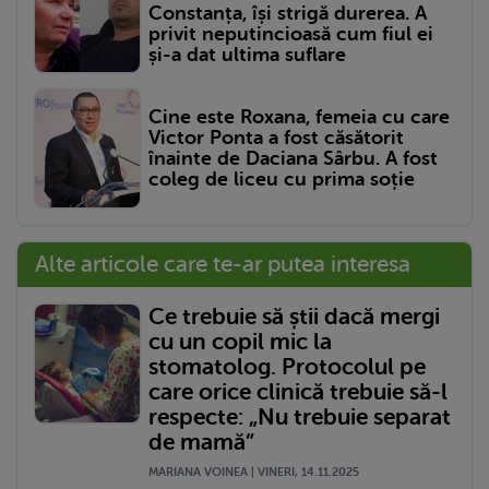
Constanța, își strigă durerea. A
privit neputincioasă cum fiul ei
și-a dat ultima suflare
Cine este Roxana, femeia cu care
Victor Ponta a fost căsătorit
înainte de Daciana Sârbu. A fost
coleg de liceu cu prima soție
Alte articole care te-ar putea interesa
Ce trebuie să știi dacă mergi
cu un copil mic la
stomatolog. Protocolul pe
care orice clinică trebuie să-l
respecte: „Nu trebuie separat
de mamă”
MARIANA VOINEA | VINERI, 14.11.2025