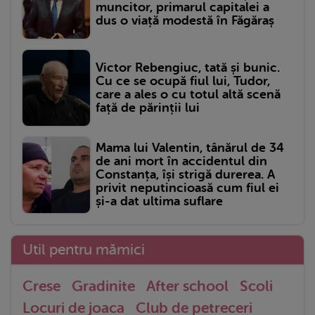
muncitor, primarul capitalei a
dus o viață modestă în Făgăraș
Victor Rebengiuc, tată și bunic.
Cu ce se ocupă fiul lui, Tudor,
care a ales o cu totul altă scenă
față de părinții lui
Mama lui Valentin, tânărul de 34
de ani mort în accidentul din
Constanța, își strigă durerea. A
privit neputincioasă cum fiul ei
și-a dat ultima suflare
Util pentru mămici
Crese
Gradinite
After school
Scoli
Locuri de joaca
Club de petreceri