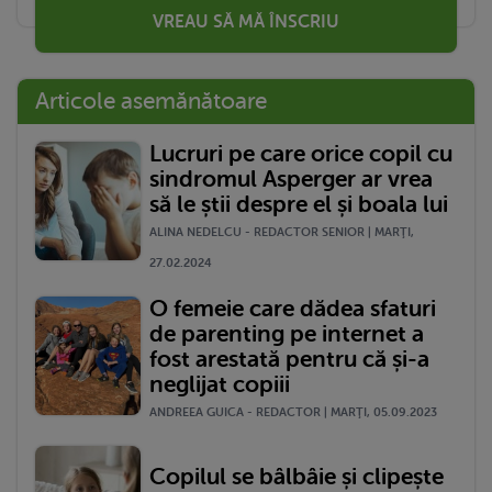
VREAU SĂ MĂ ÎNSCRIU
Articole asemănătoare
Lucruri pe care orice copil cu
sindromul Asperger ar vrea
să le știi despre el și boala lui
ALINA NEDELCU - REDACTOR SENIOR | MARŢI,
27.02.2024
O femeie care dădea sfaturi
de parenting pe internet a
fost arestată pentru că și-a
neglijat copiii
ANDREEA GUICA - REDACTOR | MARŢI, 05.09.2023
Copilul se bâlbâie și clipește