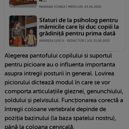
MARIANA VOINEA | MIERCURI, 03.06.2026
Sfaturi de la psiholog pentru
mămicile care își duc copiii la
grădiniță pentru prima dată
ANDREEA GUICA - REDACTOR | JOI, 31.08.2023
Alegerea pantofului copilului si suportul
pentru picioare au o influenta importanta
asupra intregii posturii in general. Lovirea
piciorului dictează modul în care se vor
comporta articulațiile gleznei, genunchiului,
șoldului și pelvisului. Funcționarea corectă a
întregii coloane vertebrale depinde de
poziția bazinului (la baza spatelui nostru),
până la coloana cervicală.