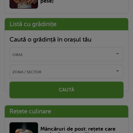
pese)
Listă cu grădinițe
Caută o grădință în orașul tău
CAUTĂ
Rețete culinare
Mâncăruri de post: rețete care