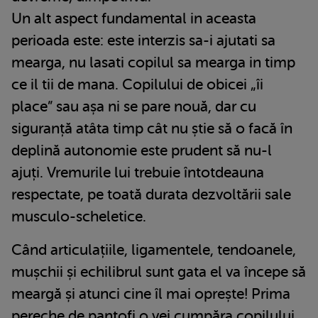
Un alt aspect fundamental in aceasta
perioada este: este interzis sa-i ajutati sa
mearga, nu lasati copilul sa mearga in timp
ce il tii de mana. Copilului de obicei „îi
place” sau așa ni se pare nouă, dar cu
siguranță atâta timp cât nu știe să o facă în
deplină autonomie este prudent să nu-l
ajuți. Vremurile lui trebuie întotdeauna
respectate, pe toată durata dezvoltării sale
musculo-scheletice.
Când articulațiile, ligamentele, tendoanele,
mușchii și echilibrul sunt gata el va începe să
meargă și atunci cine îl mai oprește! Prima
pereche de pantofi o vei cumpăra copilului