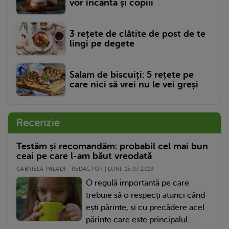
vor încânta și copiii
3 rețete de clătite de post de te
lingi pe degete
Salam de biscuiți: 5 rețete pe
care nici să vrei nu le vei greși
Recenzie
Testăm și recomandăm: probabil cel mai bun
ceai pe care l-am băut vreodată
GABRIELA PALADI - REDACTOR | LUNI, 15.07.2019
O regulă importantă pe care
trebuie să o respecți atunci când
ești părinte, și cu precădere acel
părinte care este principalul...