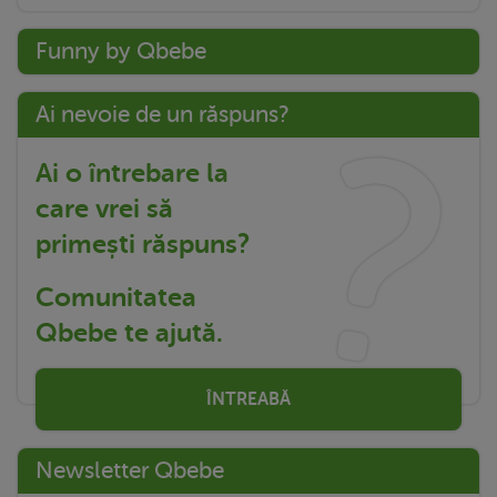
Funny by Qbebe
Ai nevoie de un răspuns?
Ai o întrebare la
care vrei să
primești răspuns?
Comunitatea
Qbebe te ajută.
ÎNTREABĂ
Newsletter Qbebe