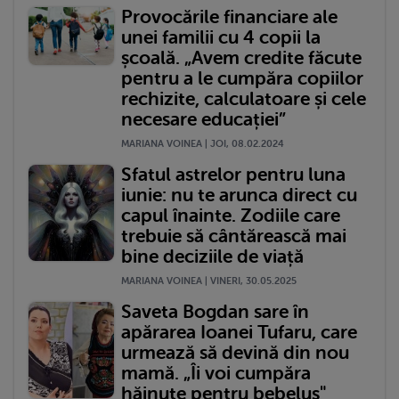
Provocările financiare ale
unei familii cu 4 copii la
școală. „Avem credite făcute
pentru a le cumpăra copiilor
rechizite, calculatoare și cele
necesare educației”
MARIANA VOINEA | JOI, 08.02.2024
Sfatul astrelor pentru luna
iunie: nu te arunca direct cu
capul înainte. Zodiile care
trebuie să cântărească mai
bine deciziile de viață
MARIANA VOINEA | VINERI, 30.05.2025
Saveta Bogdan sare în
apărarea Ioanei Tufaru, care
urmează să devină din nou
mamă. „Îi voi cumpăra
hăinuțe pentru bebeluș"