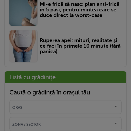
Mi-e frică să nasc: plan anti-frică
în 5 pași, pentru mintea care se
duce direct la worst-case
Ruperea apei: mituri, realitate și
ce faci în primele 10 minute (fără
panică)
Listă cu grădinițe
Caută o grădință în orașul tău