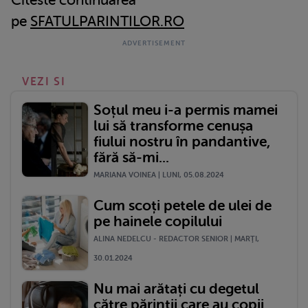
pe
SFATULPARINTILOR.RO
VEZI SI
Soțul meu i-a permis mamei
lui să transforme cenușa
fiului nostru în pandantive,
fără să-mi...
MARIANA VOINEA | LUNI, 05.08.2024
Cum scoți petele de ulei de
pe hainele copilului
ALINA NEDELCU - REDACTOR SENIOR | MARŢI,
30.01.2024
Nu mai arătați cu degetul
către părinții care au copii