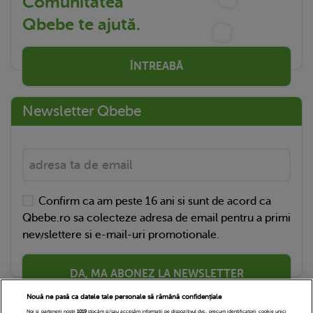
Comunitatea
Qbebe te ajută.
ÎNTREABĂ
Newsletter Qbebe
Confirm ca am peste 16 ani si sunt de acord ca
Qbebe.ro sa colecteze adresa de email pentru a primi
newslettere si e-mail-uri promotionale.
DA, MA ABONEZ LA NEWSLETTER
Nouă ne pasă ca datele tale personale să rămână confidențiale
Noi și partenerii noștri
1019
stocăm și/sau accesăm informații pe dispozitivul dvs., precum identificatorii cookie unici