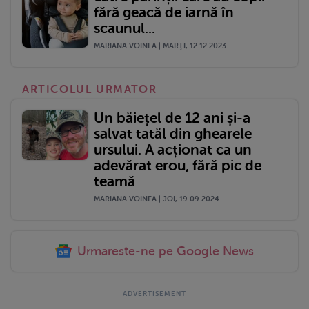
fără geacă de iarnă în
scaunul...
MARIANA VOINEA | MARŢI, 12.12.2023
ARTICOLUL URMATOR
Un băiețel de 12 ani și-a
salvat tatăl din ghearele
ursului. A acționat ca un
adevărat erou, fără pic de
teamă
MARIANA VOINEA | JOI, 19.09.2024
Urmareste-ne pe Google News