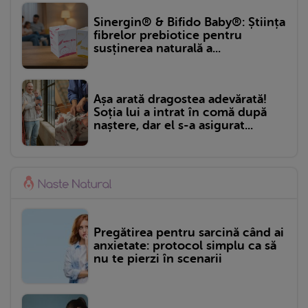
Sinergin® & Bifido Baby®: Știința
fibrelor prebiotice pentru
susținerea naturală a...
Așa arată dragostea adevărată!
Soția lui a intrat în comă după
naștere, dar el s-a asigurat...
Pregătirea pentru sarcină când ai
anxietate: protocol simplu ca să
nu te pierzi în scenarii