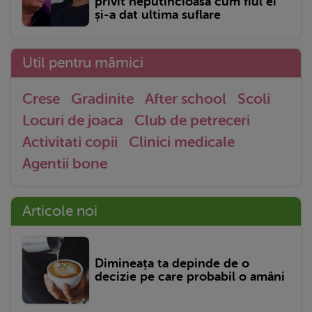
privit neputincioasă cum fiul ei
și-a dat ultima suflare
Util pentru mămici
Crese
Gradinite
After school
Scoli
Locuri de joaca
Club de petreceri
Activitati copii
Clinici medicale
Agentii bone
Articole noi
Dimineața ta depinde de o
decizie pe care probabil o amâni