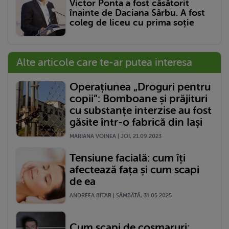
Victor Ponta a fost căsătorit
înainte de Daciana Sârbu. A fost
coleg de liceu cu prima soție
Alte articole care te-ar putea interesa
Operațiunea „Droguri pentru
copii”: Bomboane și prăjituri
cu substanțe interzise au fost
găsite într-o fabrică din Iași
MARIANA VOINEA | JOI, 21.09.2023
Tensiune facială: cum îți
afectează fața și cum scapi
de ea
ANDREEA BITAR | SÂMBĂTĂ, 31.05.2025
Cum scapi de coșmaruri: