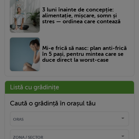
3 luni înainte de concepție:
alimentație, mișcare, somn și
stres — ordinea care contează
Mi-e frică să nasc: plan anti-frică
în 5 pași, pentru mintea care se
duce direct la worst-case
Listă cu grădinițe
Caută o grădință în orașul tău