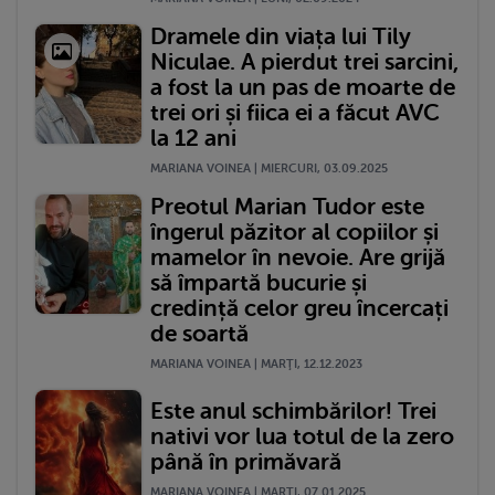
Dramele din viața lui Tily
Niculae. A pierdut trei sarcini,
a fost la un pas de moarte de
trei ori și fiica ei a făcut AVC
la 12 ani
MARIANA VOINEA | MIERCURI, 03.09.2025
Preotul Marian Tudor este
îngerul păzitor al copiilor și
mamelor în nevoie. Are grijă
să împartă bucurie și
credință celor greu încercați
de soartă
MARIANA VOINEA | MARŢI, 12.12.2023
Este anul schimbărilor! Trei
nativi vor lua totul de la zero
până în primăvară
MARIANA VOINEA | MARŢI, 07.01.2025