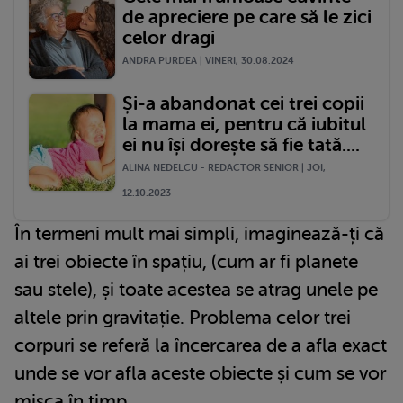
de apreciere pe care să le zici
celor dragi
ANDRA PURDEA | VINERI, 30.08.2024
Și-a abandonat cei trei copii
la mama ei, pentru că iubitul
ei nu își dorește să fie tată....
ALINA NEDELCU - REDACTOR SENIOR | JOI,
12.10.2023
În termeni mult mai simpli, imaginează-ți că
ai trei obiecte în spațiu, (cum ar fi planete
sau stele), și toate acestea se atrag unele pe
altele prin gravitație. Problema celor trei
corpuri se referă la încercarea de a afla exact
unde se vor afla aceste obiecte și cum se vor
mișca în timp.