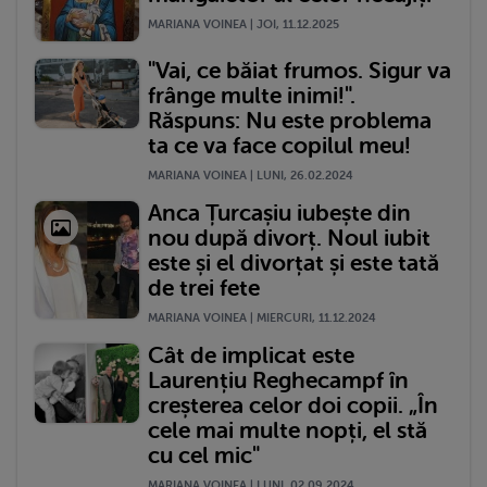
MARIANA VOINEA | JOI, 11.12.2025
"Vai, ce băiat frumos. Sigur va
frânge multe inimi!".
Răspuns: Nu este problema
ta ce va face copilul meu!
MARIANA VOINEA | LUNI, 26.02.2024
Anca Țurcașiu iubește din
nou după divorț. Noul iubit
este și el divorțat și este tată
de trei fete
MARIANA VOINEA | MIERCURI, 11.12.2024
Cât de implicat este
Laurențiu Reghecampf în
creșterea celor doi copii. „În
cele mai multe nopți, el stă
cu cel mic"
MARIANA VOINEA | LUNI, 02.09.2024