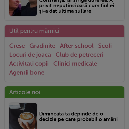
Constanța, își strigă durerea. A
privit neputincioasă cum fiul ei
și-a dat ultima suflare
Util pentru mămici
Crese
Gradinite
After school
Scoli
Locuri de joaca
Club de petreceri
Activitati copii
Clinici medicale
Agentii bone
Articole noi
Dimineața ta depinde de o
decizie pe care probabil o amâni