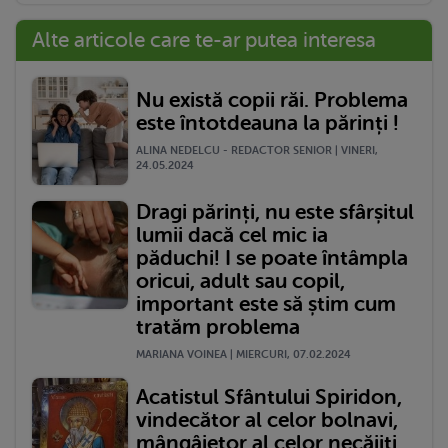
Alte articole care te-ar putea interesa
Nu există copii răi. Problema
este întotdeauna la părinți !
ALINA NEDELCU - REDACTOR SENIOR | VINERI,
24.05.2024
Dragi părinți, nu este sfârșitul
lumii dacă cel mic ia
păduchi! I se poate întâmpla
oricui, adult sau copil,
important este să știm cum
tratăm problema
MARIANA VOINEA | MIERCURI, 07.02.2024
Acatistul Sfântului Spiridon,
vindecător al celor bolnavi,
mângâietor al celor necăjiți