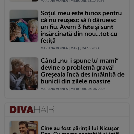
MARIANA VOINEA | MIERCURI, 23.10.2024
Soțul meu este furios pentru
că nu reușesc să îi dăruiesc
un fiu. Avem 3 fete și sunt
însărcinată din nou...tot cu
fetiță
MARIANA VOINEA | MARŢI, 24.10.2023
Când „nu-i spune lu' mami”
devine o problemă gravă!
Greșeala încă des întâlnită de
bunicii din zilele noastre
MARIANA VOINEA | MIERCURI, 04.06.2025
Cine au fost părinții lui Nicușor
Dan. Cu mama contabilă și tatăl