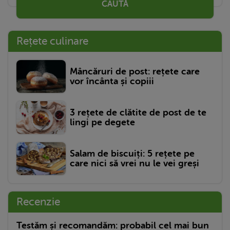
CAUTĂ
Rețete culinare
Mâncăruri de post: rețete care
vor încânta și copiii
3 rețete de clătite de post de te
lingi pe degete
Salam de biscuiți: 5 rețete pe
care nici să vrei nu le vei greși
Recenzie
Testăm și recomandăm: probabil cel mai bun