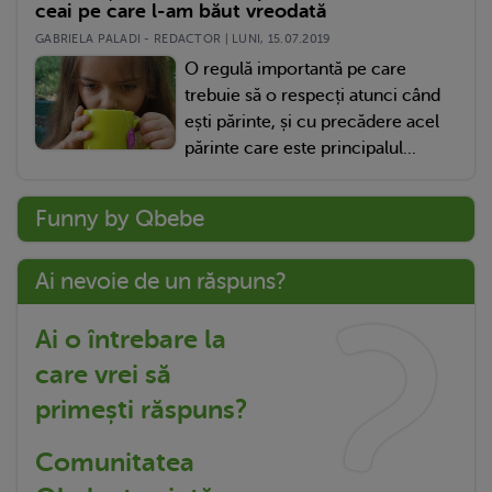
ceai pe care l-am băut vreodată
GABRIELA PALADI - REDACTOR | LUNI, 15.07.2019
O regulă importantă pe care
trebuie să o respecți atunci când
ești părinte, și cu precădere acel
părinte care este principalul...
Funny by Qbebe
Ai nevoie de un răspuns?
Ai o întrebare la
care vrei să
primești răspuns?
Comunitatea