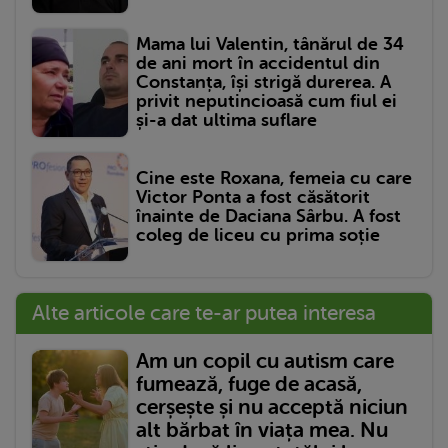
Mama lui Valentin, tânărul de 34
de ani mort în accidentul din
Constanța, își strigă durerea. A
privit neputincioasă cum fiul ei
și-a dat ultima suflare
Cine este Roxana, femeia cu care
Victor Ponta a fost căsătorit
înainte de Daciana Sârbu. A fost
coleg de liceu cu prima soție
Alte articole care te-ar putea interesa
Am un copil cu autism care
fumează, fuge de acasă,
cerșește și nu acceptă niciun
alt bărbat în viața mea. Nu