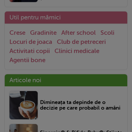
Util pentru mămici
Crese
Gradinite
After school
Scoli
Locuri de joaca
Club de petreceri
Activitati copii
Clinici medicale
Agentii bone
Articole noi
Dimineața ta depinde de o
decizie pe care probabil o amâni