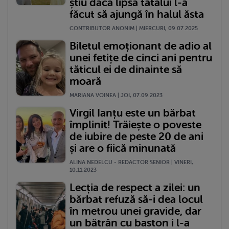
știu dacă lipsa tatălui l-a
făcut să ajungă în halul ăsta
CONTRIBUTOR ANONIM | MIERCURI, 09.07.2025
Biletul emoționant de adio al
unei fetițe de cinci ani pentru
tăticul ei de dinainte să
moară
MARIANA VOINEA | JOI, 07.09.2023
Virgil Ianțu este un bărbat
împlinit! Trăiește o poveste
de iubire de peste 20 de ani
și are o fiică minunată
ALINA NEDELCU - REDACTOR SENIOR | VINERI,
10.11.2023
Lecția de respect a zilei: un
bărbat refuză să-i dea locul
în metrou unei gravide, dar
un bătrân cu baston i l-a