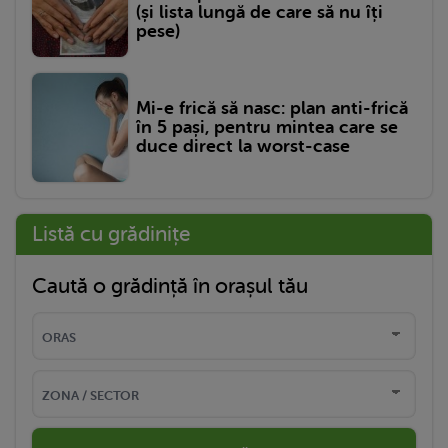
(și lista lungă de care să nu îți
pese)
Mi-e frică să nasc: plan anti-frică
în 5 pași, pentru mintea care se
duce direct la worst-case
Listă cu grădinițe
Caută o grădință în orașul tău