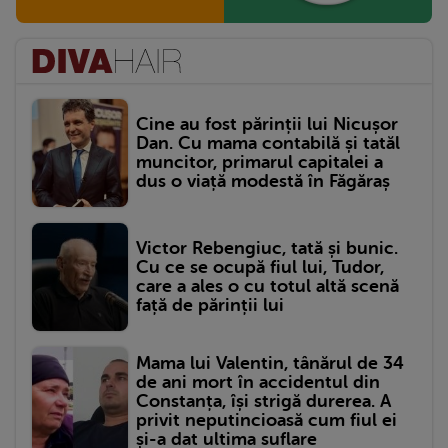
Cine au fost părinții lui Nicușor
Dan. Cu mama contabilă și tatăl
muncitor, primarul capitalei a
dus o viață modestă în Făgăraș
Victor Rebengiuc, tată și bunic.
Cu ce se ocupă fiul lui, Tudor,
care a ales o cu totul altă scenă
față de părinții lui
Mama lui Valentin, tânărul de 34
de ani mort în accidentul din
Constanța, își strigă durerea. A
privit neputincioasă cum fiul ei
și-a dat ultima suflare