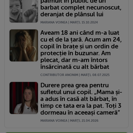
pălmuit în public de un
barbat complet necunoscut,
deranjat de plânsul lui
MARIANA VOINEA | MARŢI, 15.10.2024
Aveam 18 ani când m-a luat
cu el de la țară. Acum am 24,
copil în brațe și un ordin de
protecție în buzunar. Am
plecat, dar m-am întors
însărcinată cu alt bărbat
CONTRIBUTOR ANONIM | MARŢI, 08.07.2025
Durere prea grea pentru
sufletul unui copil. „Mama și-
a adus în casă alt bărbat, în
timp ce tata era la pat. Toți 3
dormeau în aceeași cameră”
MARIANA VOINEA | MARŢI, 21.04.2026