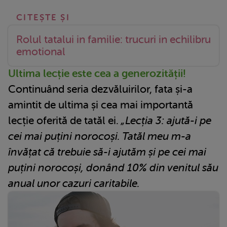
Rolul tatalui in familie: trucuri in echilibru
emotional
Ultima lecție este cea a generozității!
Continuând seria dezvăluirilor, fata și-a
amintit de ultima și cea mai importantă
lecție oferită de tatăl ei.
„Lecția 3: ajută-i pe
cei mai puțini norocoși. Tatăl meu m-a
învățat că trebuie să-i ajutăm și pe cei mai
puțini norocoși, donând 10% din venitul său
anual unor cazuri caritabile.