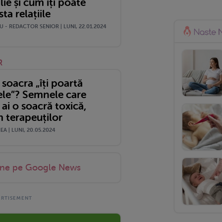
lie și cum îți poate
ta relațiile
 - REDACTOR SENIOR | LUNI, 22.01.2024
R
 soacra „îți poartă
le”? Semnele care
 ai o soacră toxică,
 terapeuților
A | LUNI, 20.05.2024
-ne pe Google News