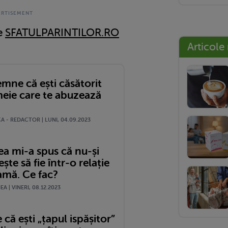
pe
SFATULPARINTILOR.RO
Articole
mne că ești căsătorit
meie care te abuzează
A - REDACTOR | LUNI, 04.09.2023
ea mi-a spus că nu-și
ște să fie într-o relație
mă. Ce fac?
A | VINERI, 08.12.2023
că ești „țapul ispășitor”