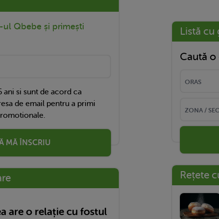
r-ul Qbebe și primești
Listă cu 
Caută o 
 ani si sunt de acord ca
esa de email pentru a primi
promotionale.
Ă MĂ ÎNSCRIU
Rețete c
are
 are o relație cu fostul