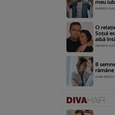
meu iubi
ANDREEA GUICA
O relaț
Soțul es
aibă întâ
ANDREEA GUICA
8 semne 
rămâne 
ALINA NEDELCU