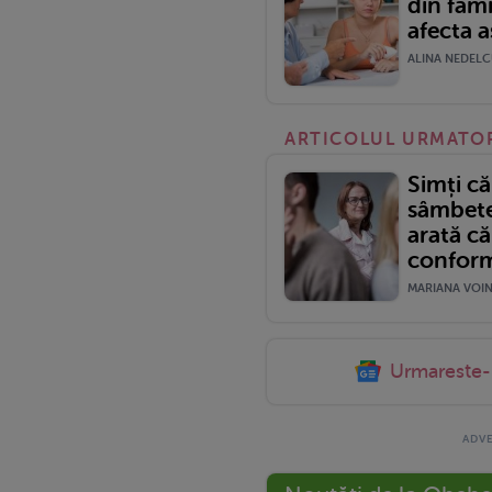
din fami
afecta as
ALINA NEDELCU
ARTICOLUL URMATO
Simți că
sâmbete
arată că
conform
MARIANA VOINE
Urmareste