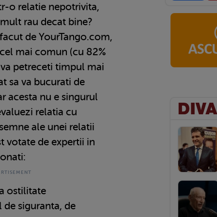
tr-o relatie nepotrivita,
i mult rau decat bine?
facut de YourTango.com,
si cel mai comun (cu 82%
a va petreceti timpul mai
t sa va bucurati de
r acesta nu e singurul
valuezi relatia cu
 semne ale unei relatii
 votate de expertii in
onati:
a ostilitate
l de siguranta, de