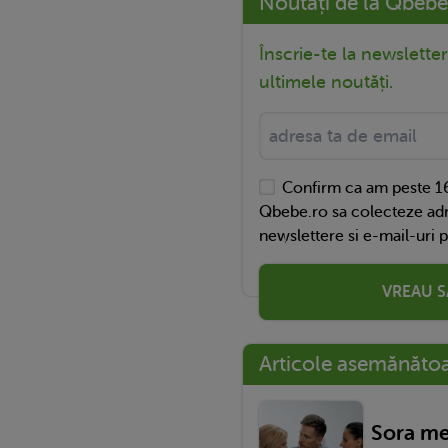
Noutăți de la Qbebe
Înscrie-te la newslette
ultimele noutăți.
Confirm ca am peste 16
Qbebe.ro sa colecteze adr
newslettere si e-mail-uri 
VREAU S
Articole asemănăto
Sora mea