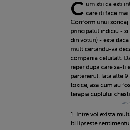
C
um stii ca esti in
care iti face ma
Conform unui sondaj 
principalul indiciu - 
din voturi) - este dac
mult certandu-va deca
compania celuilalt. Da
reper dupa care sa-ti e
partenerul. Iata alte 9
toxice, asa cum au fost
terapia cuplului chesti
1. Intre voi exista mult
Iti lipseste sentimentu