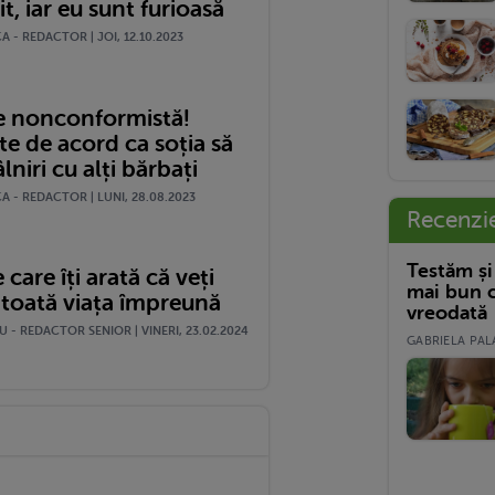
t, iar eu sunt furioasă
 - REDACTOR | JOI, 12.10.2023
ie nonconformistă!
te de acord ca soția să
lniri cu alți bărbați
 - REDACTOR | LUNI, 28.08.2023
Recenzi
Testăm și
care îți arată că veți
mai bun c
toată viața împreună
vreodată
 - REDACTOR SENIOR | VINERI, 23.02.2024
GABRIELA PALA