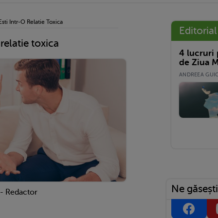
ti Intr-O Relatie Toxica
Editorial
relatie toxica
4 lucruri
de Ziua M
ANDREEA GUICĂ
Ne găsești
 - Redactor