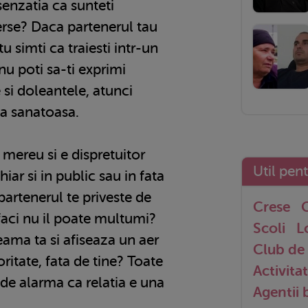
senzatia ca sunteti
erse? Daca partenerul tau
 tu simti ca traiesti intr-un
nu poti sa-ti exprimi
si doleantele, atunci
na sanatoasa.
a mereu si e dispretuitor
Util pen
chiar si in public sau in fata
 partenerul te priveste de
Crese
G
 faci nu il poate multumi?
Scoli
L
ma ta si afiseaza un aer
Club de 
oritate, fata de tine? Toate
Activitat
de alarma ca relatia e una
Agentii