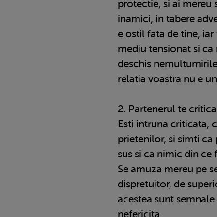
protectie, si ai mereu 
inamici, in tabere adv
e ostil fata de tine, iar
mediu tensionat si ca 
deschis nemultumirile 
relatia voastra nu e u
2. Partenerul te critic
Esti intruna criticata, 
prietenilor, si simti ca
sus si ca nimic din ce
Se amuza mereu pe sea
dispretuitor, de superi
acestea sunt semnale 
nefericita.