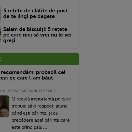
3 rețete de clătite de post
de te lingi pe degete
Salam de biscuiți: 5 rețete
pe care nici să vrei nu le vei
greși
e
 recomandăm: probabil cel
eai pe care l-am băut
DI - REDACTOR | LUNI, 15.07.2019
O regulă importantă pe care
trebuie să o respecți atunci
când ești părinte, și cu
precădere acel părinte care
este principalul...