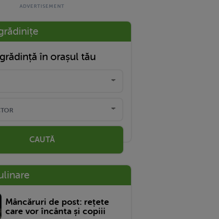
grădinițe
grădință în orașul tău
CAUTĂ
ulinare
Mâncăruri de post: rețete
care vor încânta și copiii