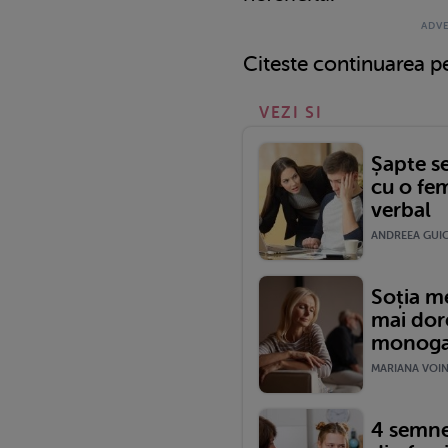
Citeste continuarea 
VEZI SI
Șapte se
cu o fe
verbal
ANDREEA GUIC
Soția m
mai dore
monoga
MARIANA VOINE
4 semne 