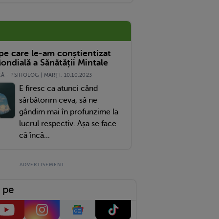
 pe care le-am conștientizat
ondială a Sănătății Mintale
 - PSIHOLOG | MARŢI, 10.10.2023
E firesc ca atunci când
sărbătorim ceva, să ne
gândim mai în profunzime la
lucrul respectiv. Așa se face
că încă...
 pe