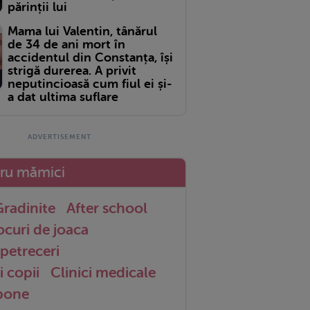
părinții lui
Mama lui Valentin, tânărul
de 34 de ani mort în
accidentul din Constanța, își
strigă durerea. A privit
neputincioasă cum fiul ei și-
a dat ultima suflare
tru mămici
radinite
After school
ocuri de joaca
petreceri
i copii
Clinici medicale
 bone