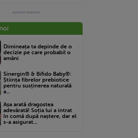
 noi
Dimineața ta depinde de o
decizie pe care probabil o
amâni
Sinergin® & Bifido Baby®:
Știința fibrelor prebiotice
pentru susținerea naturală
a...
Așa arată dragostea
adevărată! Soția lui a intrat
în comă după naștere, dar el
s-a asigurat...