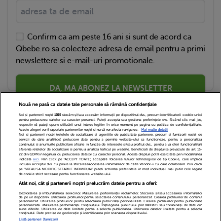
Confirm ca am peste 16 ani si sunt de acord ca
Qbebe.ro sa colecteze adresa de email pentru a primi
newslettere si e-mail-uri promotionale.
DA, MA ABONEZ LA NEWSLETTER
Nouă ne pasă ca datele tale personale să rămână confidențiale
Noi și partenerii noștri
1019
stocăm și/sau accesăm informații pe dispozitivul dvs., precum identificatorii cookie unici
pentru prelucrarea datelor cu caracter personal. Puteți accepta sau gestiona preferințele dvs. făcând clic mai jos,
respectiv vă puteți opune utilizării unui interes legitim în orice moment pe pagina cu politica de confidențialitate.
Aceste alegeri vor fi raportate partenerilor noștri și nu vă vor afecta navigarea.
Mai multe detalii
Noi si partenerii nostri (retelele de socializare si agentiile de publicitate partenere, precum si furnizorii nostri de
servicii de date analitice) prelucram date pentru a permite website-ului sa functioneze, pentru a personaliza
continutul si anunturile publicitare afisate in functie de interesele si/sau profilul dvs., pentru a va oferi functionalitati
aferente retelelor de socializare si pentru a analiza traficul pe website. Beneficiati de drepturile prevazute de art. 15-
22 din GDPR in legatura cu prelucrarea datelor cu caracter personal. Aceste drepturi pot fi exercitate prin modalitatea
indicata
aici
. Prin click pe “ACCEPT TOATE”, acceptati folosirea tuturor Tehnologiilor de tip Cookie, care implica
inclusiv acceptul dvs. cu privire la stocarea/accesarea informatiilor de catre Vendor-ii cu care colaboram. Prin click
Echipa Editoriala
Newsletter
Contact
pe “VREAU SA MODIFIC SETARILE INDIVIDUAL” puteti schimba preferintele in mod individual, mai putin cele legate
de cookie strict necesare pentru functionarea website-ului.
Atât noi, cât și partenerii noștri prelucrăm datele pentru a oferi:
Cariere
Cookies
Politica de confidentialitate
Dezvoltarea și îmbunătățirea serviciilor. Măsurarea performanței reclamelor. Stocarea și/sau accesarea informațiilor
de pe un dispozitiv. Utilizarea profilurilor pentru selectarea conținutului personalizat. Crearea profilurilor de conținut
DivaHair Cosmetics
Despre noi
personalizat. Utilizarea profilurilor pentru selectarea publicității personalizate. Crearea profilurilor pentru publicitate
personalizată. Măsurarea performanței conținutului. Înțelegerea publicului prin statistici sau combinații de date din
surse diferite. Utilizarea de date limitate pentru a selecta publicitatea. Utilizarea datelor limitate pentru a selecta
conținutul. Date precise de geolocație și identificarea prin scanarea dispozitivului.
Termeni si conditii
Setari Cookies
Listă parteneri (furnizori)