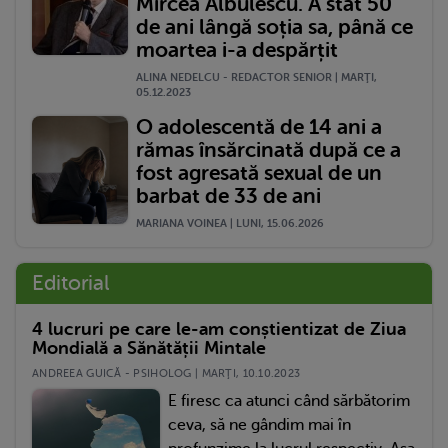
Mircea Albulescu. A stat 50
de ani lângă soția sa, până ce
moartea i-a despărțit
ALINA NEDELCU - REDACTOR SENIOR | MARŢI,
05.12.2023
O adolescentă de 14 ani a
rămas însărcinată după ce a
fost agresată sexual de un
barbat de 33 de ani
MARIANA VOINEA | LUNI, 15.06.2026
Editorial
4 lucruri pe care le-am conștientizat de Ziua
Mondială a Sănătății Mintale
ANDREEA GUICĂ - PSIHOLOG | MARŢI, 10.10.2023
E firesc ca atunci când sărbătorim
ceva, să ne gândim mai în