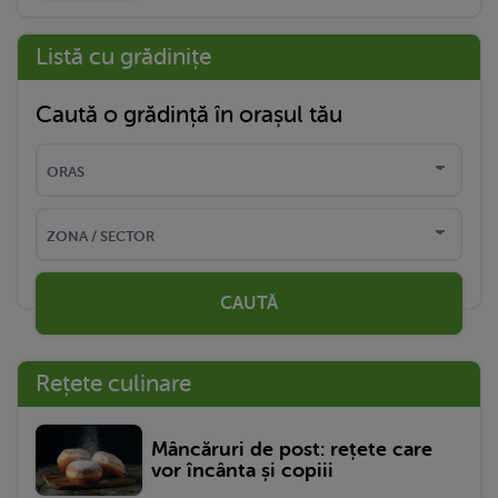
Listă cu grădinițe
Caută o grădință în orașul tău
CAUTĂ
Rețete culinare
Mâncăruri de post: rețete care
vor încânta și copiii