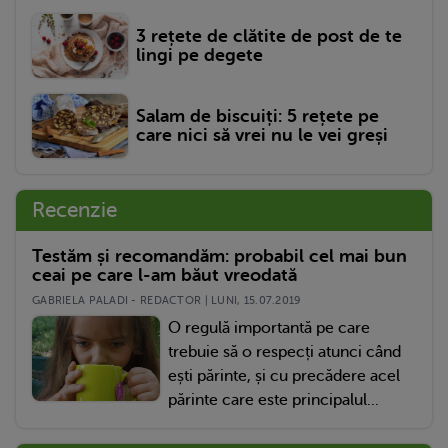
3 rețete de clătite de post de te
lingi pe degete
Salam de biscuiți: 5 rețete pe
care nici să vrei nu le vei greși
Recenzie
Testăm și recomandăm: probabil cel mai bun
ceai pe care l-am băut vreodată
GABRIELA PALADI - REDACTOR | LUNI, 15.07.2019
O regulă importantă pe care
trebuie să o respecți atunci când
ești părinte, și cu precădere acel
părinte care este principalul...