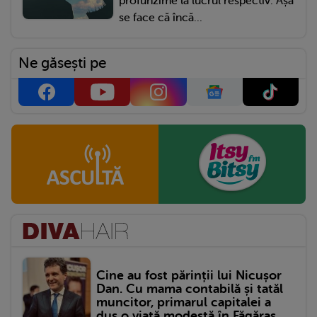
profunzime la lucrul respectiv. Așa
se face că încă...
Ne găsești pe
Cine au fost părinții lui Nicușor
Dan. Cu mama contabilă și tatăl
muncitor, primarul capitalei a
dus o viață modestă în Făgăraș