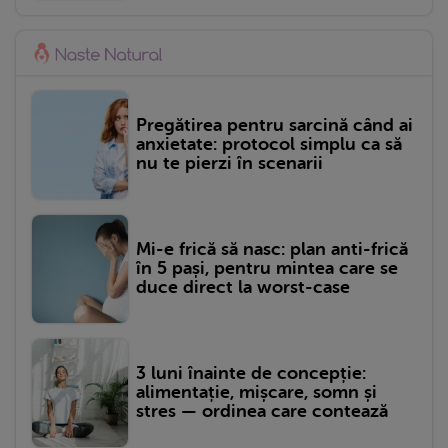
Pregătirea pentru sarcină când ai
anxietate: protocol simplu ca să
nu te pierzi în scenarii
Mi-e frică să nasc: plan anti-frică
în 5 pași, pentru mintea care se
duce direct la worst-case
3 luni înainte de concepție:
alimentație, mișcare, somn și
stres — ordinea care contează