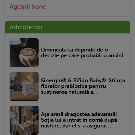
Agentii bone
Articole noi
Dimineața ta depinde de o
decizie pe care probabil o amâni
Sinergin® & Bifido Baby®: Știința
fibrelor prebiotice pentru
susținerea naturală a...
Așa arată dragostea adevărată!
Soția lui a intrat în comă după
naștere, dar el s-a asigurat...