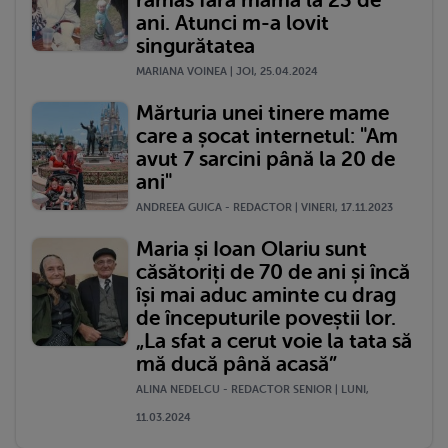
rămas fără mama la 23 de
ani. Atunci m-a lovit
singurătatea
MARIANA VOINEA | JOI, 25.04.2024
Mărturia unei tinere mame
care a șocat internetul: "Am
avut 7 sarcini până la 20 de
ani"
ANDREEA GUICA - REDACTOR | VINERI, 17.11.2023
Maria și Ioan Olariu sunt
căsătoriți de 70 de ani și încă
își mai aduc aminte cu drag
de începuturile poveștii lor.
„La sfat a cerut voie la tata să
mă ducă până acasă”
ALINA NEDELCU - REDACTOR SENIOR | LUNI,
11.03.2024