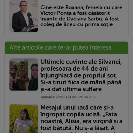
Cine este Roxana, femeia cu care
Victor Ponta a fost căsătorit
înainte de Daciana Sârbu. A fost
coleg de liceu cu prima soție
Alte articole care te-ar putea interesa
Ultimele cuvinte ale Silvanei,
profesoara de 44 de ani
înjunghiată de propriul soț.
Și-a ținut fiica de mână până
și-a dat ultima suflare
MARIANA VOINEA | LUNI, 25.08.2025
Mesajul unui tată care și-a
îngropat copila ucisă. „Fata
noastră, Alisia, era virgină și a
fost bătută. Nu s-a lăsat. A