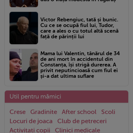
Victor Rebengiuc, tată și bunic.
Cu ce se ocupă fiul lui, Tudor,
care a ales o cu totul altă scenă
față de părinții lui
Mama lui Valentin, tânărul de 34
de ani mort în accidentul din
Constanța, își strigă durerea. A
privit neputincioasă cum fiul ei
și-a dat ultima suflare
Util pentru mămici
Crese
Gradinite
After school
Scoli
Locuri de joaca
Club de petreceri
Activitati copii
Clinici medicale