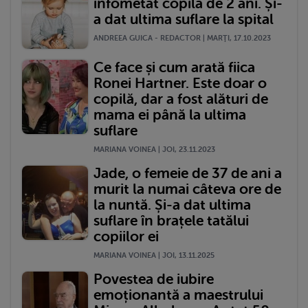
înfometat copila de 2 ani. Și-
a dat ultima suflare la spital
ANDREEA GUICA - REDACTOR | MARŢI, 17.10.2023
Ce face și cum arată fiica
Ronei Hartner. Este doar o
copilă, dar a fost alături de
mama ei până la ultima
suflare
MARIANA VOINEA | JOI, 23.11.2023
Jade, o femeie de 37 de ani a
murit la numai câteva ore de
la nuntă. Și-a dat ultima
suflare în brațele tatălui
copiilor ei
MARIANA VOINEA | JOI, 13.11.2025
Povestea de iubire
emoționantă a maestrului