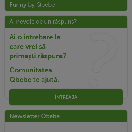
Funny by Qbebe
Ai nevoie de un răspuns?
Ai o întrebare la
care vrei să
primești răspuns?
Comunitatea
Qbebe te ajută.
ÎNTREABĂ
Newsletter Qbebe