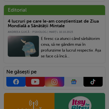
Editorial
4 lucruri pe care le-am conștientizat de Ziua
Mondială a Sănătății Mintale
ANDREEA GUICĂ - PSIHOLOG | MARŢI, 10.10.2023
E firesc ca atunci când sărbătorim
ceva, să ne gândim mai în
profunzime la lucrul respectiv. Așa
se face că încă...
Ne găsești pe