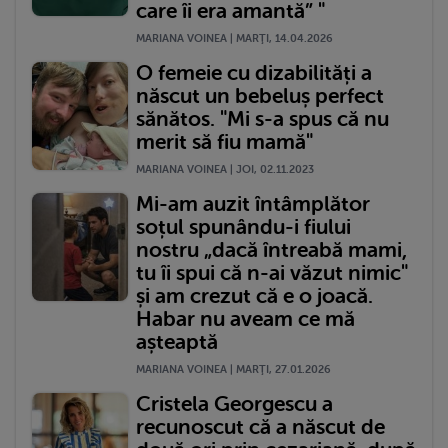
care îi era amantă” "
MARIANA VOINEA | MARŢI, 14.04.2026
O femeie cu dizabilități a
născut un bebeluș perfect
sănătos. "Mi s-a spus că nu
merit să fiu mamă"
MARIANA VOINEA | JOI, 02.11.2023
Mi-am auzit întâmplător
soțul spunându-i fiului
nostru „dacă întreabă mami,
tu îi spui că n-ai văzut nimic"
și am crezut că e o joacă.
Habar nu aveam ce mă
așteaptă
MARIANA VOINEA | MARŢI, 27.01.2026
Cristela Georgescu a
recunoscut că a născut de