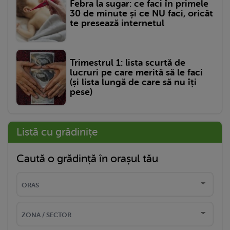
Febra la sugar: ce faci în primele
30 de minute și ce NU faci, oricât
te presează internetul
Trimestrul 1: lista scurtă de
lucruri pe care merită să le faci
(și lista lungă de care să nu îți
pese)
Listă cu grădinițe
Caută o grădință în orașul tău