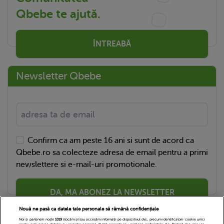
Qbebe te ajută.
ÎNTREABĂ
Newsletter Qbebe
Confirm ca am peste 16 ani si sunt de acord ca
Qbebe.ro sa colecteze adresa de email pentru a primi
newslettere si e-mail-uri promotionale.
DA, MA ABONEZ LA NEWSLETTER
Nouă ne pasă ca datele tale personale să rămână confidențiale
Noi și partenerii noștri
1019
stocăm și/sau accesăm informații pe dispozitivul dvs., precum identificatorii cookie unici