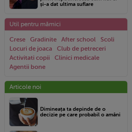
și-a dat ultima suflare
Util pentru mămici
Crese
Gradinite
After school
Scoli
Locuri de joaca
Club de petreceri
Activitati copii
Clinici medicale
Agentii bone
Articole noi
Dimineața ta depinde de o
decizie pe care probabil o amâni