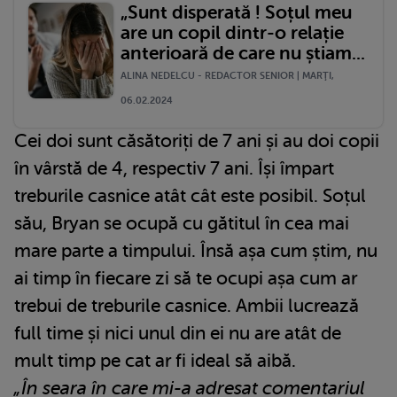
„Sunt disperată ! Soțul meu
are un copil dintr-o relație
anterioară de care nu știam...
ALINA NEDELCU - REDACTOR SENIOR | MARŢI,
06.02.2024
Cei doi sunt căsătoriți de 7 ani și au doi copii
în vârstă de 4, respectiv 7 ani. Își împart
treburile casnice atât cât este posibil. Soțul
său, Bryan se ocupă cu gătitul în cea mai
mare parte a timpului. Însă așa cum știm, nu
ai timp în fiecare zi să te ocupi așa cum ar
trebui de treburile casnice. Ambii lucrează
full time și nici unul din ei nu are atât de
mult timp pe cat ar fi ideal să aibă.
„În seara în care mi-a adresat comentariul