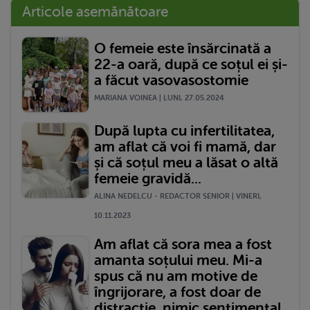
Articole asemănătoare
O femeie este însărcinată a
22-a oară, după ce soțul ei și-
a făcut vasovasostomie
MARIANA VOINEA | LUNI, 27.05.2024
După lupta cu infertilitatea,
am aflat că voi fi mamă, dar
și că soțul meu a lăsat o altă
femeie gravidă...
ALINA NEDELCU - REDACTOR SENIOR | VINERI,
10.11.2023
Am aflat că sora mea a fost
amanta soțului meu. Mi-a
spus că nu am motive de
îngrijorare, a fost doar de
distracție, nimic sentimental