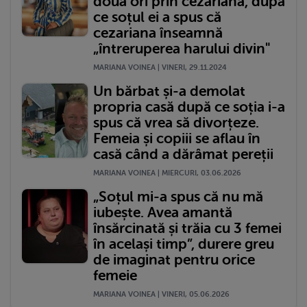
două ori prin cezariană, după
ce soțul ei a spus că
cezariana înseamnă
„întreruperea harului divin"
MARIANA VOINEA | VINERI, 29.11.2024
Un bărbat și-a demolat
propria casă după ce soția i-a
spus că vrea să divorțeze.
Femeia și copiii se aflau în
casă când a dărâmat pereții
MARIANA VOINEA | MIERCURI, 03.06.2026
„Soțul mi-a spus că nu mă
iubește. Avea amantă
însărcinată și trăia cu 3 femei
în același timp”, durere greu
de imaginat pentru orice
femeie
MARIANA VOINEA | VINERI, 05.06.2026