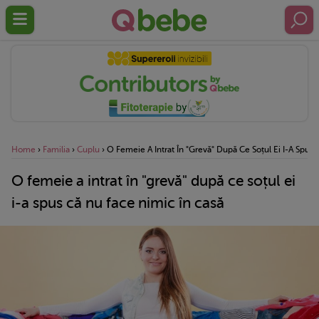
Home
›
Familia
›
Cuplu
›
O Femeie A Intrat În "grevă" După Ce Soțul Ei I-A Spus
O femeie a intrat în "grevă" după ce soțul ei
i-a spus că nu face nimic în casă