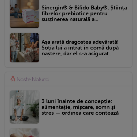
Sinergin® & Bifido Baby®: Știința
fibrelor prebiotice pentru
susținerea naturală a...
Așa arată dragostea adevărată!
Soția lui a intrat în comă după
naștere, dar el s-a asigurat...
3 luni înainte de concepție:
alimentație, mișcare, somn și
stres — ordinea care contează