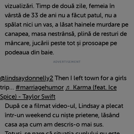
vizualizări. Timp de două zile, femeia în
vârstă de 33 de ani nu a făcut patul, nu a
spălat nici un vas, a lăsat hainele murdare pe
canapea, masa nestrânsă, plină de resturi de
mâncare, jucării peste tot și prosoape pe
podeaua din baie.
@lindsaydonnelly2
Then I left town for a girls
trip…
#marriagehumor
♬ Karma (feat. Ice
Spice) - Taylor Swift
După ce a filmat video-ul, Lindsay a plecat
într-un weekend cu niște prietene, lăsând
casa așa cum am descris-o mai sus.
Totuși, se pare că situația cuplului nu este