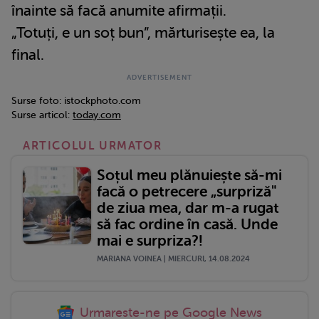
înainte să facă anumite afirmații.
„Totuți, e un soț bun”, mărturisește ea, la
final.
Surse foto: istockphoto.com
Surse articol:
today.com
ARTICOLUL URMATOR
Soțul meu plănuiește să-mi
facă o petrecere „surpriză"
de ziua mea, dar m-a rugat
să fac ordine în casă. Unde
mai e surpriza?!
MARIANA VOINEA | MIERCURI, 14.08.2024
Urmareste-ne pe Google News