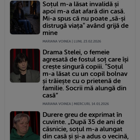
Soțul m-a lăsat invalidă și
apoi m-a dat afară din casă.
Mi-a spus că nu poate „să-și
distrugă viața" având grijă de
mine
MARIANA VOINEA | LUNI, 23.02.2026
Drama Stelei, o femeie
agresată de fostul soț care își
crește singură copiii. "Soțul
m-a lăsat cu un copil bolnav
și trăiește cu o prietenă de
familie. Socrii mă alungă din
casă”
MARIANA VOINEA | MIERCURI, 14.01.2026
Durere greu de exprimat în
cuvinte. „După 35 de ani de
căsnicie, soțul m-a alungat
din casă și și-a adus o vecină,