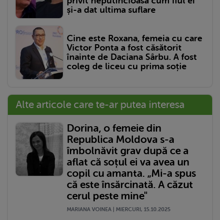
privit neputincioasă cum fiul ei
și-a dat ultima suflare
Cine este Roxana, femeia cu care
Victor Ponta a fost căsătorit
înainte de Daciana Sârbu. A fost
coleg de liceu cu prima soție
Alte articole care te-ar putea interesa
Dorina, o femeie din
Republica Moldova s-a
îmbolnăvit grav după ce a
aflat că soțul ei va avea un
copil cu amanta. „Mi-a spus
că este însărcinată. A căzut
cerul peste mine"
MARIANA VOINEA | MIERCURI, 15.10.2025