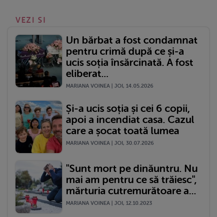
VEZI SI
Un bărbat a fost condamnat
pentru crimă după ce și-a
ucis soția însărcinată. A fost
eliberat...
MARIANA VOINEA | JOI, 14.05.2026
Și-a ucis soția și cei 6 copii,
apoi a incendiat casa. Cazul
care a șocat toată lumea
MARIANA VOINEA | JOI, 30.07.2026
"Sunt mort pe dinăuntru. Nu
mai am pentru ce să trăiesc",
mărturia cutremurătoare a...
MARIANA VOINEA | JOI, 12.10.2023