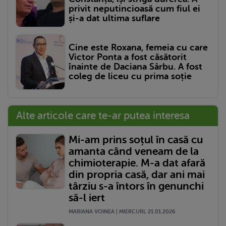
privit neputincioasă cum fiul ei
și-a dat ultima suflare
Cine este Roxana, femeia cu care
Victor Ponta a fost căsătorit
înainte de Daciana Sârbu. A fost
coleg de liceu cu prima soție
Alte articole care te-ar putea interesa
Mi-am prins soțul în casă cu
amanta când veneam de la
chimioterapie. M-a dat afară
din propria casă, dar ani mai
târziu s-a întors în genunchi
să-l iert
MARIANA VOINEA | MIERCURI, 21.01.2026