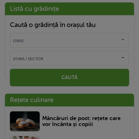
Listă cu grădinițe
Caută o grădință în orașul tău
CAUTĂ
Rețete culinare
Mâncăruri de post: rețete care
vor încânta și copiii