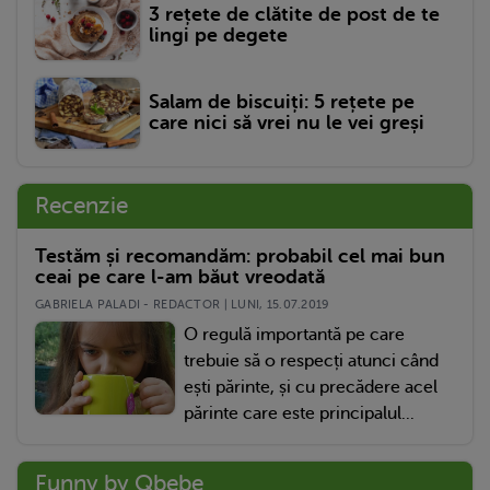
3 rețete de clătite de post de te
lingi pe degete
Salam de biscuiți: 5 rețete pe
care nici să vrei nu le vei greși
Recenzie
Testăm și recomandăm: probabil cel mai bun
ceai pe care l-am băut vreodată
GABRIELA PALADI - REDACTOR | LUNI, 15.07.2019
O regulă importantă pe care
trebuie să o respecți atunci când
ești părinte, și cu precădere acel
părinte care este principalul...
Funny by Qbebe