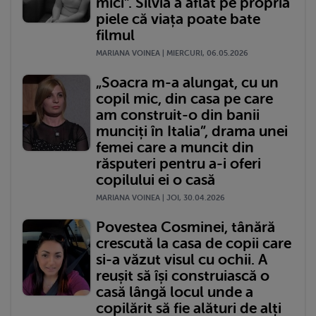
mici”. Silvia a aflat pe propria
piele că viața poate bate
filmul
MARIANA VOINEA | MIERCURI, 06.05.2026
„Soacra m-a alungat, cu un
copil mic, din casa pe care
am construit-o din banii
munciți în Italia”, drama unei
femei care a muncit din
răsputeri pentru a-i oferi
copilului ei o casă
MARIANA VOINEA | JOI, 30.04.2026
Povestea Cosminei, tânără
crescută la casa de copii care
si-a văzut visul cu ochii. A
reușit să își construiască o
casă lângă locul unde a
copilărit să fie alături de alți