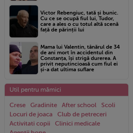
Victor Rebengiuc, tată și bunic.
Cu ce se ocupă fiul lui, Tudor,
care a ales o cu totul altă scenă
față de părinții lui
Mama lui Valentin, tânărul de 34
de ani mort în accidentul din
Constanța, își strigă durerea. A
privit neputincioasă cum fiul ei
și-a dat ultima suflare
Util pentru mămici
Crese
Gradinite
After school
Scoli
Locuri de joaca
Club de petreceri
Activitati copii
Clinici medicale
Agentii bone