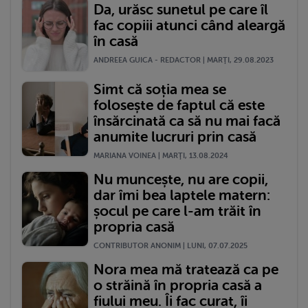
Da, urăsc sunetul pe care îl
fac copiii atunci când aleargă
în casă
ANDREEA GUICA - REDACTOR | MARŢI, 29.08.2023
Simt că soția mea se
folosește de faptul că este
însărcinată ca să nu mai facă
anumite lucruri prin casă
MARIANA VOINEA | MARŢI, 13.08.2024
Nu muncește, nu are copii,
dar îmi bea laptele matern:
șocul pe care l-am trăit în
propria casă
CONTRIBUTOR ANONIM | LUNI, 07.07.2025
Nora mea mă tratează ca pe
o străină în propria casă a
fiului meu. Îi fac curat, îi