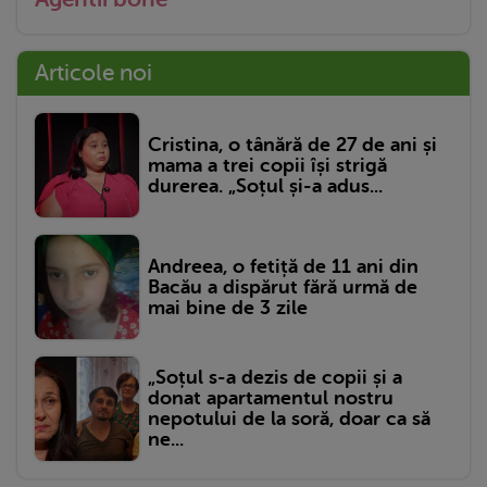
Articole noi
Cristina, o tânără de 27 de ani și
mama a trei copii își strigă
durerea. „Soțul și-a adus...
Andreea, o fetiță de 11 ani din
Bacău a dispărut fără urmă de
mai bine de 3 zile
„Soțul s-a dezis de copii și a
donat apartamentul nostru
nepotului de la soră, doar ca să
ne...