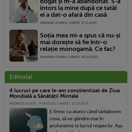
bogat și m-a abandonat. S-a
întors la mine după ce tatăl
ei a dat-o afară din casă
MARIANA VOINEA | VINERI, 17.11.2023
Soția mea mi-a spus că nu-și
mai dorește să fie într-o
relație monogamă. Ce fac?
MARIANA VOINEA | VINERI, 08.12.2023
Editorial
4 lucruri pe care le-am conștientizat de Ziua
Mondială a Sănătății Mintale
ANDREEA GUICĂ - PSIHOLOG | MARŢI, 10.10.2023
E firesc ca atunci când sărbătorim
ceva, să ne gândim mai în
profunzime la lucrul respectiv. Așa