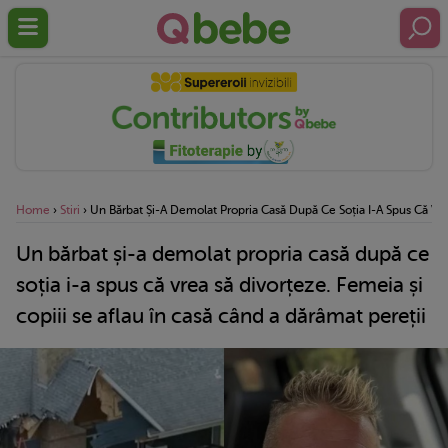
Home
›
Stiri
›
Un Bărbat Și-A Demolat Propria Casă După Ce Soția I-A Spus Că Vrea
Un bărbat și-a demolat propria casă după ce
soția i-a spus că vrea să divorțeze. Femeia și
copiii se aflau în casă când a dărâmat pereții