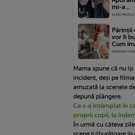
Apoi am
mi-a...
ALINA NEDELCU
Părinții
vor fi b
Cum înv
MARIANA VOINE
Mama spune că nu își
incident, deși pe film
amuzată la scenele de 
depună plângere.
Ce s-a întâmplat în 
proprii copii, la înde
În urmă cu câteva zile
scene tulburătoare în c