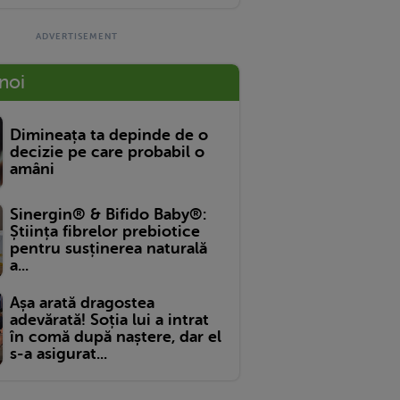
 noi
Dimineața ta depinde de o
decizie pe care probabil o
amâni
Sinergin® & Bifido Baby®:
Știința fibrelor prebiotice
pentru susținerea naturală
a...
Așa arată dragostea
adevărată! Soția lui a intrat
în comă după naștere, dar el
s-a asigurat...