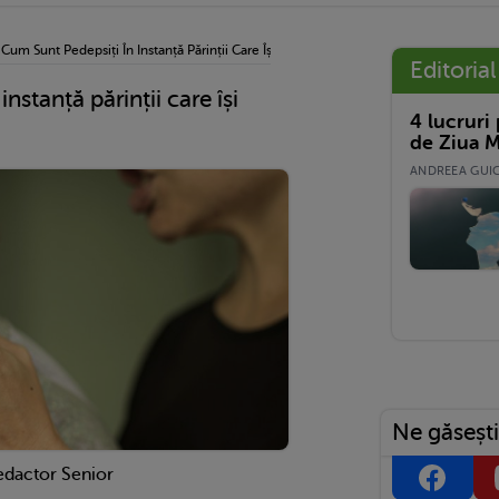
›
Cum Sunt Pedepsiți În Instanță Părinții Care Își Maltratează Copiii
Editorial
nstanță părinții care își
4 lucruri
de Ziua M
ANDREEA GUICĂ
Ne găsești
edactor Senior