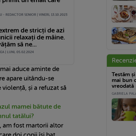
 primit un email care
 - REDACTOR SENIOR | VINERI, 13.10.2023
 extrem de stricți de azi
unicii relaxați de mâine.
ățăm să ne...
A | LUNI, 05.02.2024
Recenzi
 mai aduce aminte de
Testăm și
are apare uitându-se
mai bun c
vreodată
violență, și a refuzat să
GABRIELA PALA
cazul mamei bătute de
mnul tatălui?
, am fost martorii altor
are doi copii își bat