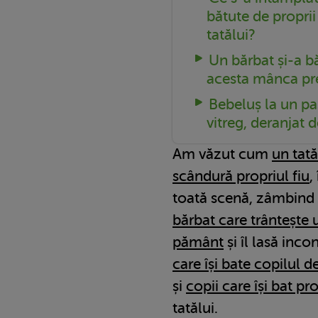
bătute de proprii
tatălui?
Un bărbat și-a bă
acesta mânca pr
Bebeluș la un pa
vitreg, deranjat 
Am văzut cum
un tată
scândură propriul fiu
,
toată scenă, zâmbind
bărbat care trântește 
pământ
și îl lasă inc
care își bate copilul d
și
copii care își bat p
tatălui.