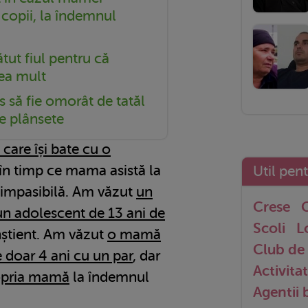
 copii, la îndemnul
tut fiul pentru că
ea mult
s să fie omorât de tatăl
de plânsete
 care își bate cu o
 în timp ce mama asistă la
Util pen
 impasibilă. Am văzut
un
Crese
G
un adolescent de 13 ani de
Scoli
L
onștient. Am văzut
o mamă
Club de 
e doar 4 ani cu un par
, dar
Activitat
ropria mamă
la îndemnul
Agentii