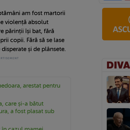
ptămâni am fost martorii
e violență absolut
părinții își bat, fără
rii copii. Fără să se lase
e disperate și de plânsete.
edoara, arestat pentru
, care și-a bătut
ra, a fost plasat sub
t în cazul mamei