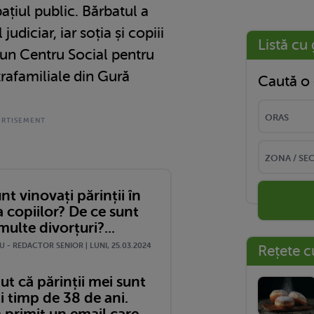
ațiul public. Bărbatul a
judiciar, iar soția și copiii
Listă cu 
-un Centru Social pentru
trafamiliale din Gură
Caută o 
nt vinovați părinții în
 copiilor? De ce sunt
multe divorțuri?...
 - REDACTOR SENIOR | LUNI, 25.03.2024
Rețete c
t că părinții mei sunt
i timp de 38 de ani.