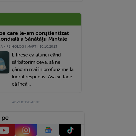
 pe care le-am conștientizat
ondială a Sănătății Mintale
 - PSIHOLOG | MARŢI, 10.10.2023
E firesc ca atunci când
sărbătorim ceva, să ne
gândim mai în profunzime la
lucrul respectiv. Așa se face
că încă...
 pe