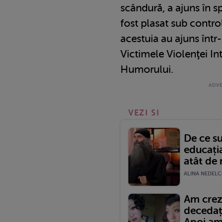
scândură, a ajuns în sp
fost plasat sub control 
acestuia au ajuns într
Victimele Violenţei In
Humorului.
VEZI SI
De ce su
educația
atât de 
ALINA NEDELCU
Am crezu
decedaț