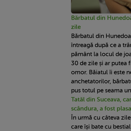
Bărbatul din Hunedoa
zile
Bărbatul din Hunedoar
întreagă după ce a trâ
pământ la locul de joa
30 de zile și ar putea 
omor. Băiatul îi este n
anchetatorilor, bărbatu
pus totul pe seama unu
Tatăl din Suceava, car
scândura, a fost plasa
În urmă cu câteva zile,
care își bate cu bestial