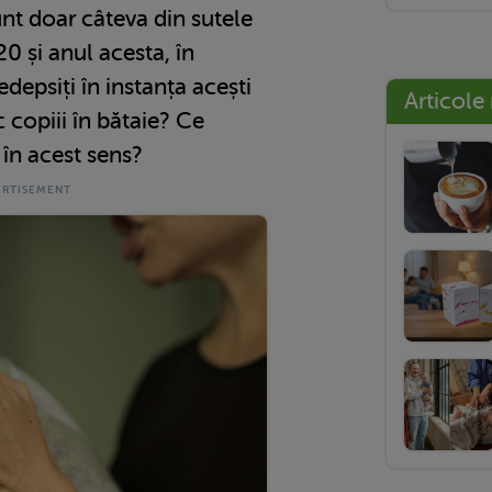
nt doar câteva din sutele
0 și anul acesta, în
epsiți în instanța acești
Articole
c copiii în bătaie? Ce
 în acest sens?