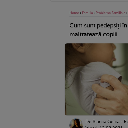
Home
›
Familia
›
Probleme Familiale
Cum sunt pedepsiți în i
maltratează copiii
De Bianca Geica - R