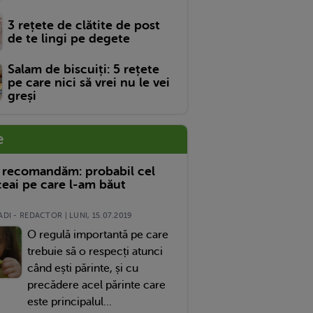
3 rețete de clătite de post
de te lingi pe degete
Salam de biscuiți: 5 rețete
pe care nici să vrei nu le vei
greși
e
 recomandăm: probabil cel
eai pe care l-am băut
DI - REDACTOR | LUNI, 15.07.2019
O regulă importantă pe care
trebuie să o respecți atunci
când ești părinte, și cu
precădere acel părinte care
este principalul...