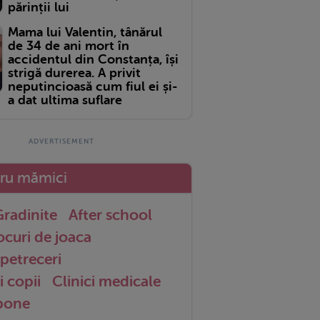
părinții lui
Mama lui Valentin, tânărul
de 34 de ani mort în
accidentul din Constanța, își
strigă durerea. A privit
neputincioasă cum fiul ei și-
a dat ultima suflare
tru mămici
radinite
After school
ocuri de joaca
petreceri
i copii
Clinici medicale
 bone