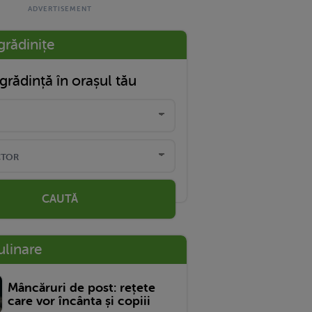
grădinițe
grădință în orașul tău
CAUTĂ
ulinare
Mâncăruri de post: rețete
care vor încânta și copiii