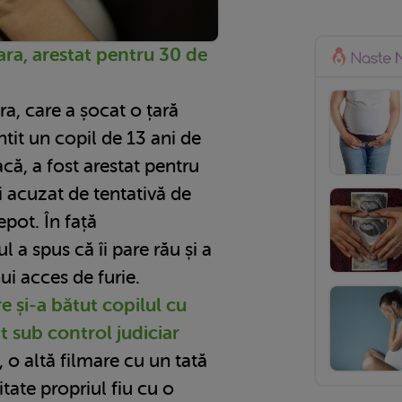
ra, arestat pentru 30 de
a, care a șocat o țară
ntit un copil de 13 ani de
că, a fost arestat pentru
fi acuzat de tentativă de
epot. În față
l a spus că îi pare rău și a
i acces de furie.
e și-a bătut copilul cu
t sub control judiciar
 o altă filmare cu un tată
itate propriul fiu cu o