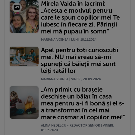
Mirela Vaida în lacrimi:
„Acesta e motivul pentru
care le spun copiilor mei Te
iubesc în fiecare zi. Părinții
mei mă pupau în somn”
MARIANA VOINEA | LUNI, 18.11.2024
Apel pentru toți cunoscuții
mei: NU mai vreau să-mi
spuneți că băieții mei sunt
leiți tatăl lor
MARIANA VOINEA | VINERI, 20.09.2024
„Am primit cu brațele
deschise un băiat în casa
mea pentru a-i fi bonă și el s-
a transformat în cel mai
mare coșmar al copiilor mei!”
ALINA NEDELCU - REDACTOR SENIOR | VINERI,
01.03.2024