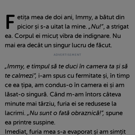
F
etița mea de doi ani, Immy, a bătut din
picior și s-a uitat la mine.
„Nu!”
, a strigat
ea. Corpul ei micuț vibra de indignare. Nu
mai era decât un singur lucru de făcut.
„Immy, e timpul să te duci în camera ta și să
te calmezi”,
i-am spus cu fermitate și, în timp
ce ea țipa, am condus-o în camera ei și am
lăsat-o singură. Când m-am întors câteva
minute mai târziu, furia ei se redusese la
lacrimi.
„Nu sunt o fată obraznică!”,
spune
ea printre suspine.
Imediat, furia mea s-a evaporat și am simțit