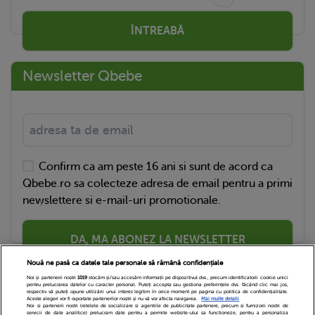
ÎNTREABĂ
Newsletter Qbebe
Confirm ca am peste 16 ani si sunt de acord ca
Qbebe.ro sa colecteze adresa de email pentru a primi
newslettere si e-mail-uri promotionale.
DA, MA ABONEZ LA NEWSLETTER
Nouă ne pasă ca datele tale personale să rămână confidențiale
Noi și partenerii noștri
1019
stocăm și/sau accesăm informații pe dispozitivul dvs., precum identificatorii cookie unici
pentru prelucrarea datelor cu caracter personal. Puteți accepta sau gestiona preferințele dvs. făcând clic mai jos,
respectiv vă puteți opune utilizării unui interes legitim în orice moment pe pagina cu politica de confidențialitate.
Aceste alegeri vor fi raportate partenerilor noștri și nu vă vor afecta navigarea.
Mai multe detalii
Noi si partenerii nostri (retelele de socializare si agentiile de publicitate partenere, precum si furnizorii nostri de
servicii de date analitice) prelucram date pentru a permite website-ului sa functioneze, pentru a personaliza