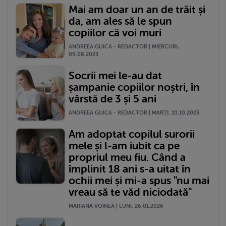
Mai am doar un an de trăit și
da, am ales să le spun
copiilor că voi muri
ANDREEA GUICA - REDACTOR | MIERCURI,
09.08.2023
Socrii mei le-au dat
șampanie copiilor noștri, în
vârstă de 3 și 5 ani
ANDREEA GUICA - REDACTOR | MARŢI, 10.10.2023
Am adoptat copilul surorii
mele și l-am iubit ca pe
propriul meu fiu. Când a
împlinit 18 ani s-a uitat în
ochii mei și mi-a spus "nu mai
vreau să te văd niciodată"
MARIANA VOINEA | LUNI, 26.01.2026