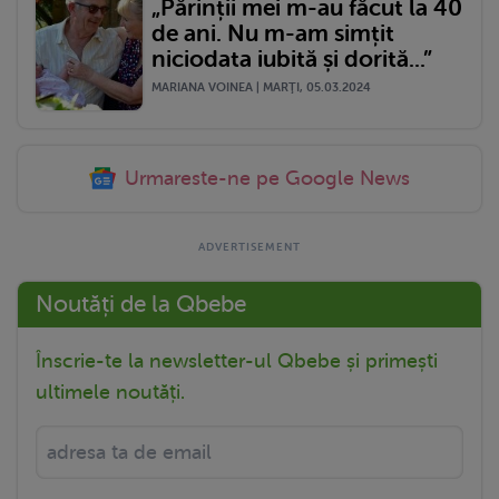
„Părinții mei m-au făcut la 40
de ani. Nu m-am simțit
niciodata iubită și dorită...”
MARIANA VOINEA | MARŢI, 05.03.2024
Urmareste-ne pe Google News
Noutăți de la Qbebe
Înscrie-te la newsletter-ul Qbebe și primești
ultimele noutăți.