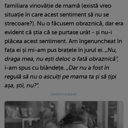
familiara vinovăție de mamă (există vreo
situație în care acest sentiment să nu se
strecoare?). Nu o făcusem obraznică, dar era
evident că știa că se purtase urât - și nu-i
plăcea acest sentiment. Am îngenuncheat în
fața ei și mi-am pus brațele în jurul ei.
„Nu,
draga mea, nu ești deloc o fată obraznică”,
i-am spus cu blândețe.
„Dar nu a fost în
regulă să nu o asculți pe mama ta și să țipi
așa, știi, nu?”.