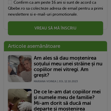
Confirm ca am peste 16 ani si sunt de acord ca
Qbebe.ro sa colecteze adresa de email pentru a primi
newslettere si e-mail-uri promotionale.
VREAU SĂ MĂ ÎNSCRIU
Articole asemănătoare
Am ales să dau moștenirea
soțului meu unei străine și nu
copiilor mei vitregi. Am
greșit?
MARIANA VOINEA | JOI, 12.10.2023
De ce le-am dat copiilor mei
și numele meu de familie?
Mi-am dorit să ducă mai
departe și moștenirea