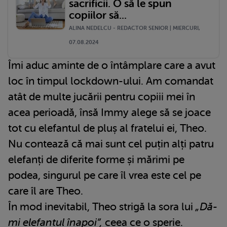
sacrificii. O să le spun
copiilor să...
ALINA NEDELCU - REDACTOR SENIOR | MIERCURI,
07.08.2024
Îmi aduc aminte de o întâmplare care a avut
loc în timpul lockdown-ului. Am comandat
atât de multe jucării pentru copiii mei în
acea perioadă, însă Immy alege să se joace
tot cu elefantul de pluș al fratelui ei, Theo.
Nu contează că mai sunt cel puțin alți patru
elefanți de diferite forme și mărimi pe
podea, singurul pe care îl vrea este cel pe
care îl are Theo.
În mod inevitabil, Theo strigă la sora lui
„Dă-
mi elefantul înapoi”,
ceea ce o sperie.