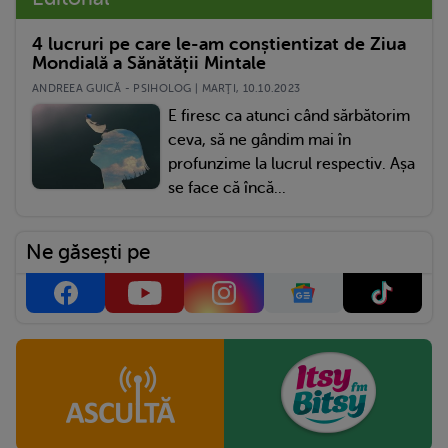
4 lucruri pe care le-am conștientizat de Ziua
Mondială a Sănătății Mintale
ANDREEA GUICĂ - PSIHOLOG | MARŢI, 10.10.2023
E firesc ca atunci când sărbătorim
ceva, să ne gândim mai în
profunzime la lucrul respectiv. Așa
se face că încă...
Ne găsești pe