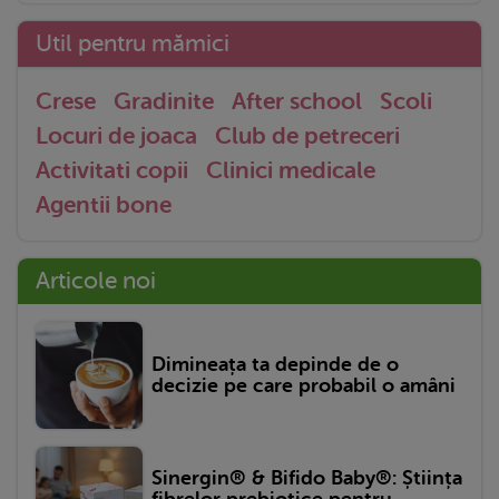
Util pentru mămici
Crese
Gradinite
After school
Scoli
Locuri de joaca
Club de petreceri
Activitati copii
Clinici medicale
Agentii bone
Articole noi
Dimineața ta depinde de o
decizie pe care probabil o amâni
Sinergin® & Bifido Baby®: Știința