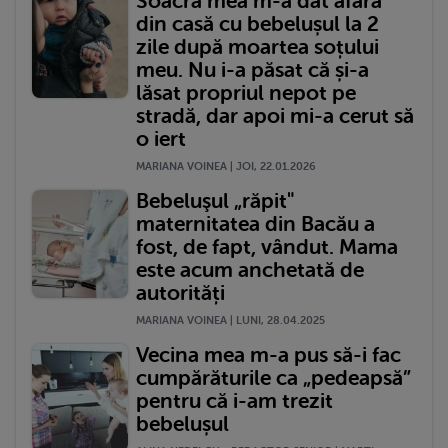
Soacra mea m-a dat afară
din casă cu bebelușul la 2
zile după moartea soțului
meu. Nu i-a păsat că și-a
lăsat propriul nepot pe
stradă, dar apoi mi-a cerut să
o iert
MARIANA VOINEA | JOI, 22.01.2026
Bebeluşul „răpit"
maternitatea din Bacău a
fost, de fapt, vândut. Mama
este acum anchetată de
autorități
MARIANA VOINEA | LUNI, 28.04.2025
Vecina mea m-a pus să-i fac
cumpărăturile ca „pedeapsă”
pentru că i-am trezit
bebelușul