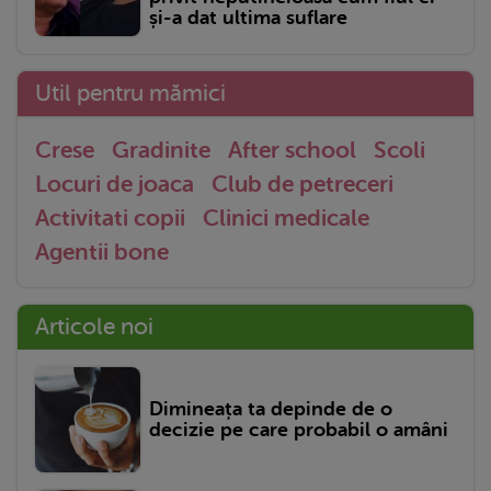
și-a dat ultima suflare
Util pentru mămici
Crese
Gradinite
After school
Scoli
Locuri de joaca
Club de petreceri
Activitati copii
Clinici medicale
Agentii bone
Articole noi
Dimineața ta depinde de o
decizie pe care probabil o amâni