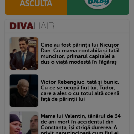
Cine au fost părinții lui Nicușor
Dan. Cu mama contabilă și tatăl
muncitor, primarul capitalei a
dus o viață modestă în Făgăraș
Victor Rebengiuc, tată și bunic.
Cu ce se ocupă fiul lui, Tudor,
care a ales o cu totul altă scenă
față de părinții lui
Mama lui Valentin, tânărul de 34
de ani mort în accidentul din
Constanța, își strigă durerea. A
privit neputincioasă cum fiul ei