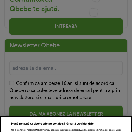
Qbebe te ajută.
ÎNTREABĂ
Newsletter Qbebe
Confirm ca am peste 16 ani si sunt de acord ca
Qbebe.ro sa colecteze adresa de email pentru a primi
newslettere si e-mail-uri promotionale.
DA, MA ABONEZ LA NEWSLETTER
Nouă ne pasă ca datele tale personale să rămână confidențiale
Noi și partenerii noștri
1019
stocăm și/sau accesăm informații pe dispozitivul dvs., precum identificatorii cookie unici