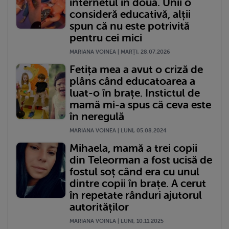
internetul în două. Unii o
consideră educativă, alții
spun că nu este potrivită
pentru cei mici
MARIANA VOINEA | MARŢI, 28.07.2026
Fetița mea a avut o criză de
plâns când educatoarea a
luat-o în brațe. Instictul de
mamă mi-a spus că ceva este
în neregulă
MARIANA VOINEA | LUNI, 05.08.2024
Mihaela, mamă a trei copii
din Teleorman a fost ucisă de
fostul soț când era cu unul
dintre copii în brațe. A cerut
în repetate rânduri ajutorul
autorităților
MARIANA VOINEA | LUNI, 10.11.2025