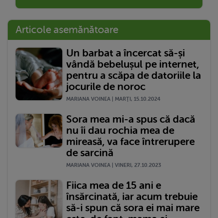
Articole asemănătoare
Un barbat a încercat să-și
vândă bebelușul pe internet,
pentru a scăpa de datoriile la
jocurile de noroc
MARIANA VOINEA | MARŢI, 15.10.2024
Sora mea mi-a spus că dacă
nu îi dau rochia mea de
mireasă, va face întrerupere
de sarcină
MARIANA VOINEA | VINERI, 27.10.2023
Fiica mea de 15 ani e
însărcinată, iar acum trebuie
să-i spun că sora ei mai mare