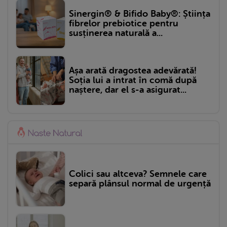
Sinergin® & Bifido Baby®: Știința
fibrelor prebiotice pentru
susținerea naturală a...
Așa arată dragostea adevărată!
Soția lui a intrat în comă după
naștere, dar el s-a asigurat...
Colici sau altceva? Semnele care
separă plânsul normal de urgență