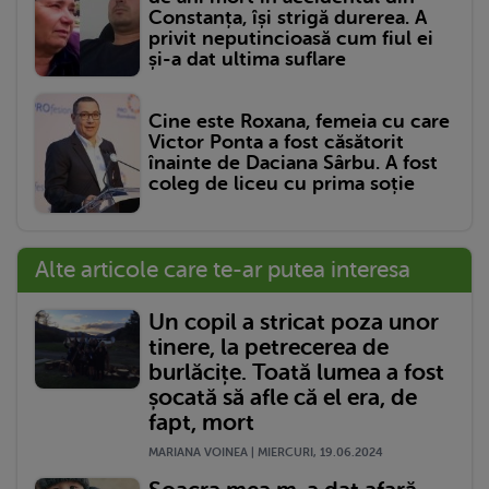
Constanța, își strigă durerea. A
privit neputincioasă cum fiul ei
și-a dat ultima suflare
Cine este Roxana, femeia cu care
Victor Ponta a fost căsătorit
înainte de Daciana Sârbu. A fost
coleg de liceu cu prima soție
Alte articole care te-ar putea interesa
Un copil a stricat poza unor
tinere, la petrecerea de
burlăcițe. Toată lumea a fost
șocată să afle că el era, de
fapt, mort
MARIANA VOINEA | MIERCURI, 19.06.2024