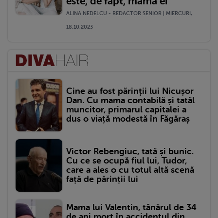
este, de fapt, mama ei
ALINA NEDELCU - REDACTOR SENIOR | MIERCURI,
18.10.2023
Cine au fost părinții lui Nicușor
Dan. Cu mama contabilă și tatăl
muncitor, primarul capitalei a
dus o viață modestă în Făgăraș
Victor Rebengiuc, tată și bunic.
Cu ce se ocupă fiul lui, Tudor,
care a ales o cu totul altă scenă
față de părinții lui
Mama lui Valentin, tânărul de 34
de ani mort în accidentul din