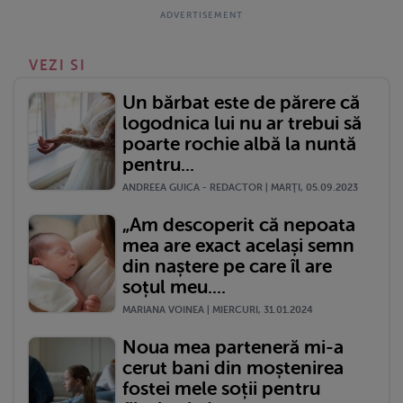
VEZI SI
Un bărbat este de părere că
logodnica lui nu ar trebui să
poarte rochie albă la nuntă
pentru...
ANDREEA GUICA - REDACTOR | MARŢI, 05.09.2023
„Am descoperit că nepoata
mea are exact același semn
din naștere pe care îl are
soțul meu....
MARIANA VOINEA | MIERCURI, 31.01.2024
Noua mea parteneră mi-a
cerut bani din moștenirea
fostei mele soții pentru