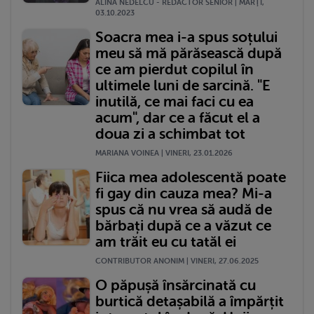
ALINA NEDELCU - REDACTOR SENIOR | MARŢI,
03.10.2023
Soacra mea i-a spus soțului
meu să mă părăsească după
ce am pierdut copilul în
ultimele luni de sarcină. "E
inutilă, ce mai faci cu ea
acum", dar ce a făcut el a
doua zi a schimbat tot
MARIANA VOINEA | VINERI, 23.01.2026
Fiica mea adolescentă poate
fi gay din cauza mea? Mi-a
spus că nu vrea să audă de
bărbați după ce a văzut ce
am trăit eu cu tatăl ei
CONTRIBUTOR ANONIM | VINERI, 27.06.2025
O păpușă însărcinată cu
burtică detașabilă a împărțit