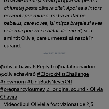
bătăi ale inimii și m-au programat pentru
chiuretaj peste câteva zile”. Apoi ea a întors
ecranul spre mine și mi l-a arătat pe
bebeluș, care lovea, își mișca brațele și avea
cele mai puternice bătăi ale inimii”,
și-a
amintit Olivia, care urmează să nască în
curând.
@oliviachavira6
Reply to @natalinenaidoo
@oliviachavira6
#CloroxMistChallenge
#newmom
#LinkBudsNeverOff
#pregnancyjourney
♬ original sound - Olivia
Chavira
Videoclipul Oliviei a fost vizionat de 2,5