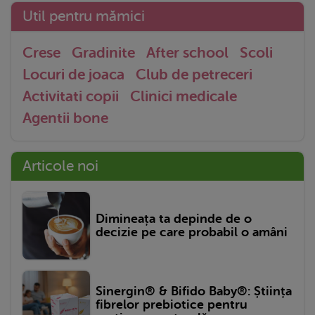
Util pentru mămici
Crese
Gradinite
After school
Scoli
Locuri de joaca
Club de petreceri
Activitati copii
Clinici medicale
Agentii bone
Articole noi
Dimineața ta depinde de o
decizie pe care probabil o amâni
Sinergin® & Bifido Baby®: Știința
fibrelor prebiotice pentru