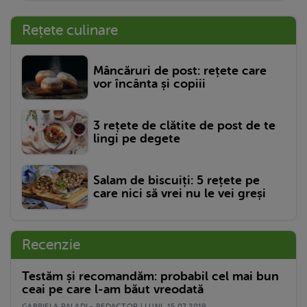
Rețete culinare
Mâncăruri de post: rețete care
vor încânta și copiii
3 rețete de clătite de post de te
lingi pe degete
Salam de biscuiți: 5 rețete pe
care nici să vrei nu le vei greși
Recenzie
Testăm și recomandăm: probabil cel mai bun
ceai pe care l-am băut vreodată
GABRIELA PALADI - REDACTOR | LUNI, 15.07.2019