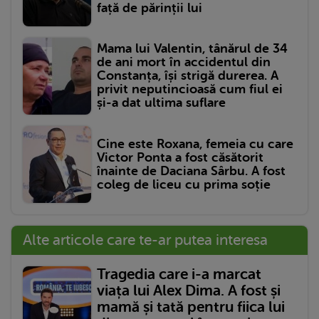
față de părinții lui
Mama lui Valentin, tânărul de 34
de ani mort în accidentul din
Constanța, își strigă durerea. A
privit neputincioasă cum fiul ei
și-a dat ultima suflare
Cine este Roxana, femeia cu care
Victor Ponta a fost căsătorit
înainte de Daciana Sârbu. A fost
coleg de liceu cu prima soție
Alte articole care te-ar putea interesa
Tragedia care i-a marcat
viața lui Alex Dima. A fost și
mamă și tată pentru fiica lui