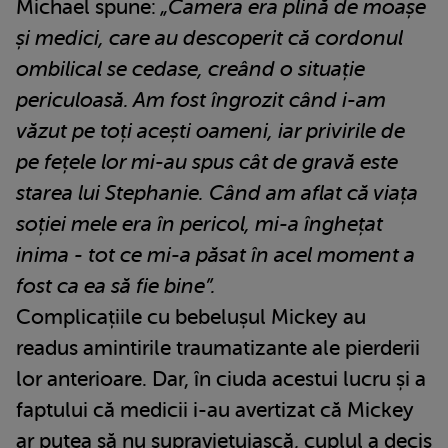
Michael spune:
„Camera era plină de moașe
și medici, care au descoperit că cordonul
ombilical se cedase, creând o situație
periculoasă. Am fost îngrozit când i-am
văzut pe toți acești oameni, iar privirile de
pe fețele lor mi-au spus cât de gravă este
starea lui Stephanie. Când am aflat că viața
soției mele era în pericol, mi-a înghețat
inima - tot ce mi-a păsat în acel moment a
fost ca ea să fie bine”.
Complicațiile cu bebelușul Mickey au
readus amintirile traumatizante ale pierderii
lor anterioare. Dar, în ciuda acestui lucru și a
faptului că medicii i-au avertizat că Mickey
ar putea să nu supraviețuiască, cuplul a decis