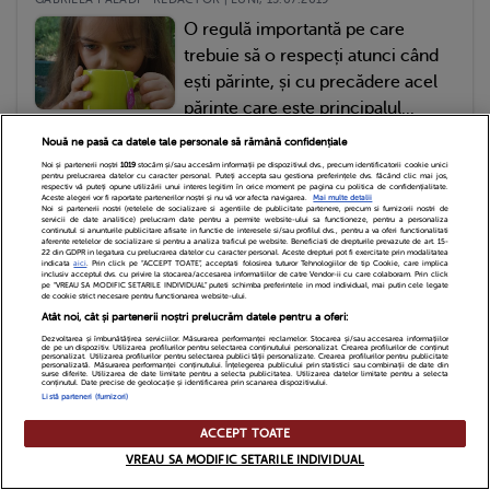
O regulă importantă pe care
trebuie să o respecți atunci când
ești părinte, și cu precădere acel
părinte care este principalul...
Nouă ne pasă ca datele tale personale să rămână confidențiale
Noi și partenerii noștri
1019
stocăm și/sau accesăm informații pe dispozitivul dvs., precum identificatorii cookie unici
Funny by Qbebe
pentru prelucrarea datelor cu caracter personal. Puteți accepta sau gestiona preferințele dvs. făcând clic mai jos,
respectiv vă puteți opune utilizării unui interes legitim în orice moment pe pagina cu politica de confidențialitate.
Aceste alegeri vor fi raportate partenerilor noștri și nu vă vor afecta navigarea.
Mai multe detalii
Noi si partenerii nostri (retelele de socializare si agentiile de publicitate partenere, precum si furnizorii nostri de
servicii de date analitice) prelucram date pentru a permite website-ului sa functioneze, pentru a personaliza
continutul si anunturile publicitare afisate in functie de interesele si/sau profilul dvs., pentru a va oferi functionalitati
Ai nevoie de un răspuns?
aferente retelelor de socializare si pentru a analiza traficul pe website. Beneficiati de drepturile prevazute de art. 15-
22 din GDPR in legatura cu prelucrarea datelor cu caracter personal. Aceste drepturi pot fi exercitate prin modalitatea
indicata
aici
. Prin click pe “ACCEPT TOATE”, acceptati folosirea tuturor Tehnologiilor de tip Cookie, care implica
inclusiv acceptul dvs. cu privire la stocarea/accesarea informatiilor de catre Vendor-ii cu care colaboram. Prin click
pe “VREAU SA MODIFIC SETARILE INDIVIDUAL” puteti schimba preferintele in mod individual, mai putin cele legate
Ai o întrebare la
de cookie strict necesare pentru functionarea website-ului.
Atât noi, cât și partenerii noștri prelucrăm datele pentru a oferi:
care vrei să
Dezvoltarea și îmbunătățirea serviciilor. Măsurarea performanței reclamelor. Stocarea și/sau accesarea informațiilor
de pe un dispozitiv. Utilizarea profilurilor pentru selectarea conținutului personalizat. Crearea profilurilor de conținut
personalizat. Utilizarea profilurilor pentru selectarea publicității personalizate. Crearea profilurilor pentru publicitate
primești răspuns?
personalizată. Măsurarea performanței conținutului. Înțelegerea publicului prin statistici sau combinații de date din
surse diferite. Utilizarea de date limitate pentru a selecta publicitatea. Utilizarea datelor limitate pentru a selecta
conținutul. Date precise de geolocație și identificarea prin scanarea dispozitivului.
Listă parteneri (furnizori)
Comunitatea
ACCEPT TOATE
Qbebe te ajută.
VREAU SA MODIFIC SETARILE INDIVIDUAL