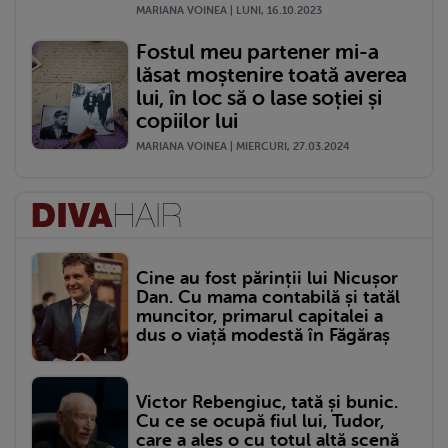
MARIANA VOINEA | LUNI, 16.10.2023
Fostul meu partener mi-a
lăsat moștenire toată averea
lui, în loc să o lase soției și
copiilor lui
MARIANA VOINEA | MIERCURI, 27.03.2024
Cine au fost părinții lui Nicușor
Dan. Cu mama contabilă și tatăl
muncitor, primarul capitalei a
dus o viață modestă în Făgăraș
Victor Rebengiuc, tată și bunic.
Cu ce se ocupă fiul lui, Tudor,
care a ales o cu totul altă scenă