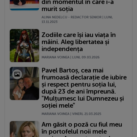
din momentul în care i-a
murit soția
ALINA NEDELCU - REDACTOR SENIOR | LUNI,
13.11.2023
Zodiile care își iau viața în
mâini. Aleg libertatea și
independența
MARIANA VOINEA | LUNI, 09.03.2026
Pavel Bartoș, cea mai
frumoasă declarație de iubire
și respect pentru soția lui,
după 23 de ani împreună.
"Mulțumesc lui Dumnezeu și
soției mele"
MARIANA VOINEA | VINERI, 21.03.2025
Am găsit o poză cu fiul meu
în portofelul noii mele