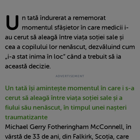
U
n tată îndurerat a rememorat
momentul sfâșietor în care medicii i-
au cerut să aleagă între viața soției sale și
cea a copilului lor nenăscut, dezvăluind cum
„i-a stat inima în loc” când a trebuit să ia
această decizie.
Un tată își amintește momentul în care i s-a
cerut să aleagă între viața soției sale și a
fiului său nenăscut, în timpul unei nașteri
traumatizante
Michael Gerry Fotheringham McConnell, în
vârstă de 33 de ani, din Falkirk, Scoția, care