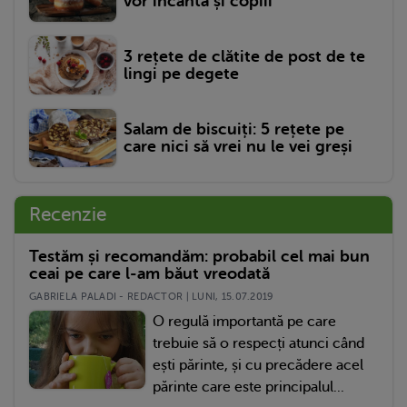
vor încânta și copiii
3 rețete de clătite de post de te
lingi pe degete
Salam de biscuiți: 5 rețete pe
care nici să vrei nu le vei greși
Recenzie
Testăm și recomandăm: probabil cel mai bun
ceai pe care l-am băut vreodată
GABRIELA PALADI - REDACTOR | LUNI, 15.07.2019
O regulă importantă pe care
trebuie să o respecți atunci când
ești părinte, și cu precădere acel
părinte care este principalul...