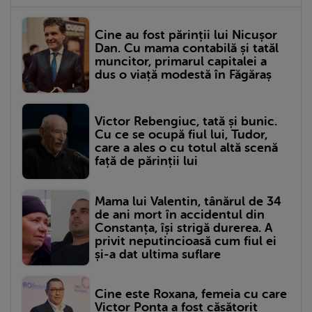
Cine au fost părinții lui Nicușor
Dan. Cu mama contabilă și tatăl
muncitor, primarul capitalei a
dus o viață modestă în Făgăraș
Victor Rebengiuc, tată și bunic.
Cu ce se ocupă fiul lui, Tudor,
care a ales o cu totul altă scenă
față de părinții lui
Mama lui Valentin, tânărul de 34
de ani mort în accidentul din
Constanța, își strigă durerea. A
privit neputincioasă cum fiul ei
și-a dat ultima suflare
Cine este Roxana, femeia cu care
Victor Ponta a fost căsătorit