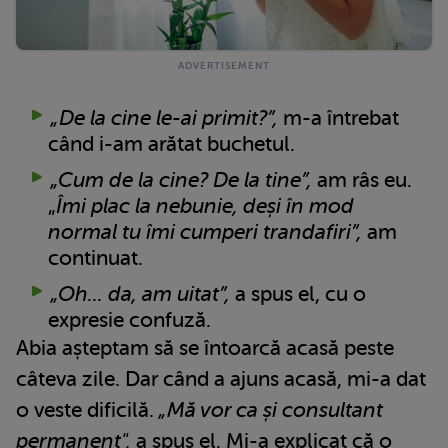
„De la cine le-ai primit?”,
m-a întrebat
când i-am arătat buchetul.
„Cum de la cine? De la tine”,
am râs eu.
„
Îmi plac la nebunie, deși în mod
normal tu îmi cumperi trandafiri”,
am
continuat.
„Oh... da, am uitat”,
a spus el, cu o
expresie confuză.
Abia așteptam să se întoarcă acasă peste
câteva zile. Dar când a ajuns acasă, mi-a dat
o veste dificilă.
„Mă vor ca și consultant
permanent",
a spus el. Mi-a explicat că o