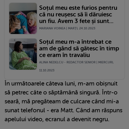
Soțul meu este furios pentru
că nu reușesc să îi dăruiesc
un fiu. Avem 3 fete și sunt...
MARIANA VOINEA | MARŢI, 24.10.2023
Soțul meu m-a întrebat ce
am de gând să gătesc în timp
ce eram în travaliu
ALINA NEDELCU - REDACTOR SENIOR | MIERCURI,
11.10.2023
În următoarele câteva luni, m-am obișnuit
să petrec câte o săptămână singură. Într-o
seară, mă pregăteam de culcare când mi-a
sunat telefonul - era Matt. Când am răspuns
apelului video, ecranul a devenit negru.