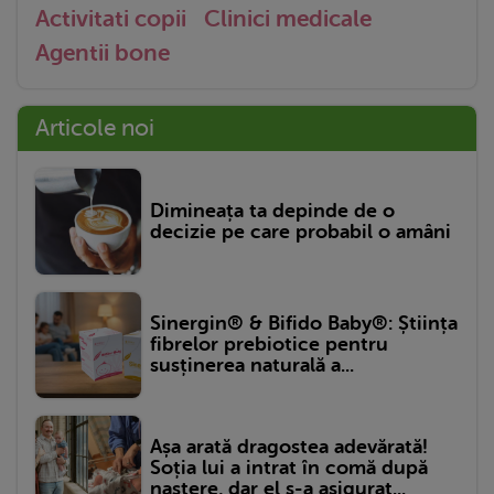
Activitati copii
Clinici medicale
Agentii bone
Articole noi
Dimineața ta depinde de o
decizie pe care probabil o amâni
Sinergin® & Bifido Baby®: Știința
fibrelor prebiotice pentru
susținerea naturală a...
Așa arată dragostea adevărată!
Soția lui a intrat în comă după
naștere, dar el s-a asigurat...