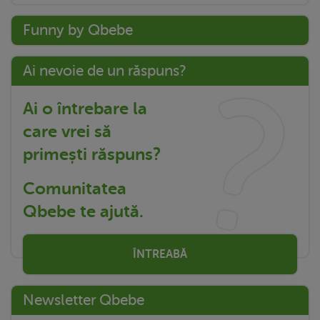
Funny by Qbebe
Ai nevoie de un răspuns?
Ai o întrebare la
care vrei să
primești răspuns?
Comunitatea
Qbebe te ajută.
ÎNTREABĂ
Newsletter Qbebe