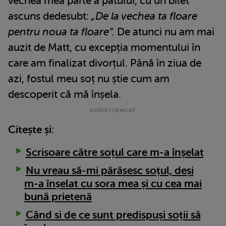
vechea mea parte a patului, cu un bilet
ascuns dedesubt:
„De la vechea ta floare
pentru noua ta floare”.
De atunci nu am mai
auzit de Matt, cu excepția momentului în
care am finalizat divorțul. Până în ziua de
azi, fostul meu soț nu știe cum am
descoperit că mă înșela.
Citește și:
Scrisoare către soțul care m-a înșelat
Nu vreau să-mi părăsesc soțul, deși
m-a înșelat cu sora mea și cu cea mai
bună prietenă
Când si de ce sunt predispuși soții să