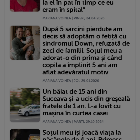
la el în pat în timp ce eu
eram în spital”
MARIANA VOINEA | VINERI, 24.04.2026
După 5 sarcini pierdute am
decis să adoptăm o fetiță cu
sindromul Down, refuzată de
zeci de familii. Soțul meu a
adorat-o din prima și când
copila a împlinit 5 ani am
aflat adevăratul motiv
MARIANA VOINEA | JOI, 29.01.2026
Un băiat de 15 ani din
Suceava și-a ucis din greșeală
fratele de 1 an. L-a lovit cu
mașina în curtea casei
MARIANA VOINEA | MARŢI, 29.10.2024
Soțul meu își joacă viața la
păcănele de 4 ani. Primesc