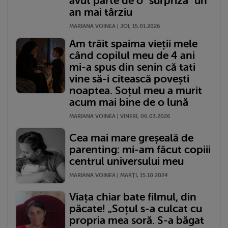
avut parte de o "surpriză" un
an mai târziu
MARIANA VOINEA | JOI, 15.01.2026
Am trăit spaima vieții mele
când copilul meu de 4 ani
mi-a spus din senin că tati
vine să-i citească povești
noaptea. Soțul meu a murit
acum mai bine de o lună
MARIANA VOINEA | VINERI, 06.03.2026
Cea mai mare greșeală de
parenting: mi-am făcut copiii
centrul universului meu
MARIANA VOINEA | MARŢI, 15.10.2024
Viața chiar bate filmul, din
păcate! „Soțul s-a culcat cu
propria mea soră. S-a băgat