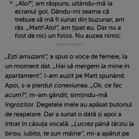
„Alo?”,
am răspuns, uitându-mă la
ecranul gol. Dându-mi seama că
trebuie să mă fi sunat din buzunar, am
râs.
„Matt! Alo!”,
am țipat eu. Dar nu a
fost de nici un folos. Nu auzea nimic.
„Ești amuzant”,
a spus o voce de femeie, la
un moment dat.
„Hai să mergem la mine în
apartament”,
l-am auzit pe Matt spunând.
Apoi, s-a pierdut conexiunea.
„Ok, ce fac
acum?”,
m-am gândit, simțindu-mă
îngrozitor. Degetele mele au apăsat butonul
de reapelare. Dar a sunat o dată și apoi a
intrat în căsuța vocală.
„Lucrez până târziu la
birou, iubito, te sun mâine”
, mi-a apărut pe