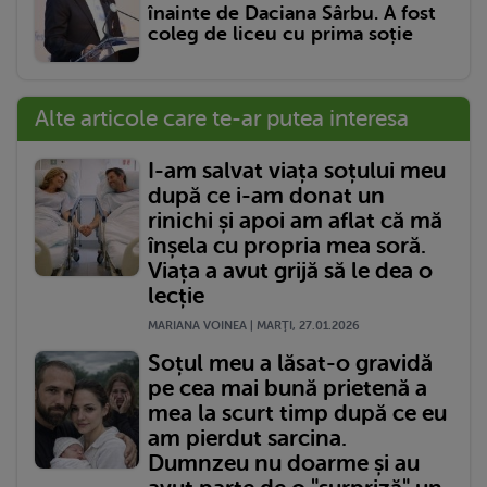
înainte de Daciana Sârbu. A fost
coleg de liceu cu prima soție
Alte articole care te-ar putea interesa
I-am salvat viața soțului meu
după ce i-am donat un
rinichi și apoi am aflat că mă
înșela cu propria mea soră.
Viața a avut grijă să le dea o
lecție
MARIANA VOINEA | MARŢI, 27.01.2026
Soțul meu a lăsat-o gravidă
pe cea mai bună prietenă a
mea la scurt timp după ce eu
am pierdut sarcina.
Dumnzeu nu doarme și au