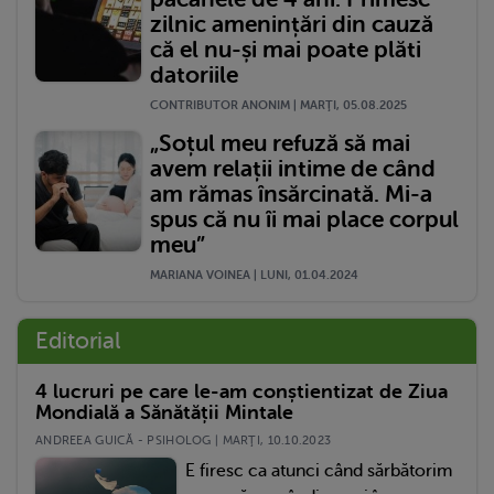
zilnic amenințări din cauză
că el nu-și mai poate plăti
datoriile
CONTRIBUTOR ANONIM | MARŢI, 05.08.2025
„Soțul meu refuză să mai
avem relații intime de când
am rămas însărcinată. Mi-a
spus că nu îi mai place corpul
meu”
MARIANA VOINEA | LUNI, 01.04.2024
Editorial
4 lucruri pe care le-am conștientizat de Ziua
Mondială a Sănătății Mintale
ANDREEA GUICĂ - PSIHOLOG | MARŢI, 10.10.2023
E firesc ca atunci când sărbătorim