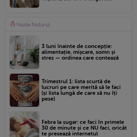
3 luni înainte de concepție:
alimentație, mișcare, somn și
stres — ordinea care contează
Trimestrul 1: lista scurtă de
lucruri pe care merită să le faci
(și lista lungă de care să nu îți
pese)
Febra la sugar: ce faci în primele
30 de minute și ce NU faci, oricât
te presează internetul