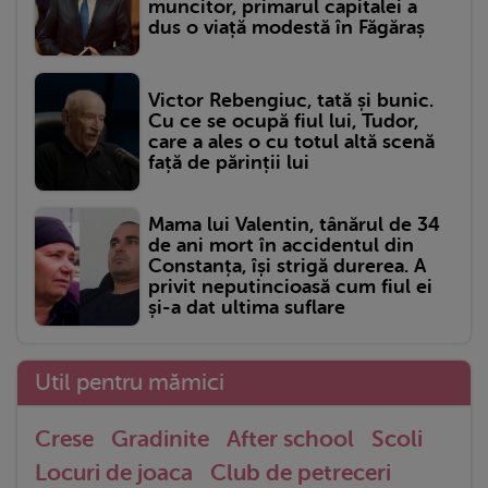
muncitor, primarul capitalei a
dus o viață modestă în Făgăraș
Victor Rebengiuc, tată și bunic.
Cu ce se ocupă fiul lui, Tudor,
care a ales o cu totul altă scenă
față de părinții lui
Mama lui Valentin, tânărul de 34
de ani mort în accidentul din
Constanța, își strigă durerea. A
privit neputincioasă cum fiul ei
și-a dat ultima suflare
Util pentru mămici
Crese
Gradinite
After school
Scoli
Locuri de joaca
Club de petreceri