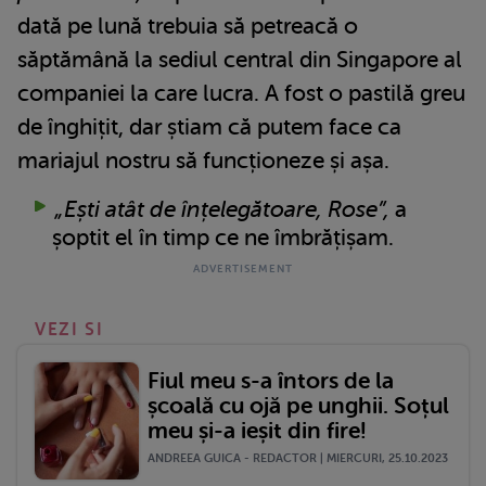
dată pe lună trebuia să petreacă o
săptămână la sediul central din Singapore al
companiei la care lucra. A fost o pastilă greu
de înghițit, dar știam că putem face ca
mariajul nostru să funcționeze și așa.
„Ești atât de înțelegătoare, Rose”,
a
șoptit el în timp ce ne îmbrățișam.
VEZI SI
Fiul meu s-a întors de la
școală cu ojă pe unghii. Soțul
meu și-a ieșit din fire!
ANDREEA GUICA - REDACTOR | MIERCURI, 25.10.2023