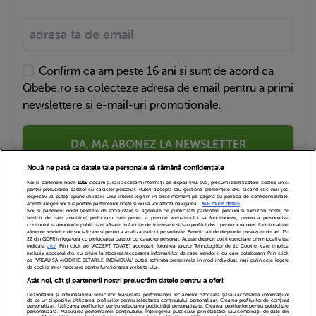
Confirm ca am peste 16 ani si sunt de acord ca
Qbebe.ro sa colecteze adresa de email pentru a primi
newslettere si e-mail-uri promotionale.
DA, MA ABONEZ LA NEWSLETTER
Nouă ne pasă ca datele tale personale să rămână confidențiale
Noi și partenerii noștri
1019
stocăm și/sau accesăm informații pe dispozitivul dvs., precum identificatorii cookie unici
pentru prelucrarea datelor cu caracter personal. Puteți accepta sau gestiona preferințele dvs. făcând clic mai jos,
respectiv vă puteți opune utilizării unui interes legitim în orice moment pe pagina cu politica de confidențialitate.
Aceste alegeri vor fi raportate partenerilor noștri și nu vă vor afecta navigarea.
Mai multe detalii
Noi si partenerii nostri (retelele de socializare si agentiile de publicitate partenere, precum si furnizorii nostri de
servicii de date analitice) prelucram date pentru a permite website-ului sa functioneze, pentru a personaliza
continutul si anunturile publicitare afisate in functie de interesele si/sau profilul dvs., pentru a va oferi functionalitati
aferente retelelor de socializare si pentru a analiza traficul pe website. Beneficiati de drepturile prevazute de art. 15-
22 din GDPR in legatura cu prelucrarea datelor cu caracter personal. Aceste drepturi pot fi exercitate prin modalitatea
indicata
aici
. Prin click pe “ACCEPT TOATE”, acceptati folosirea tuturor Tehnologiilor de tip Cookie, care implica
inclusiv acceptul dvs. cu privire la stocarea/accesarea informatiilor de catre Vendor-ii cu care colaboram. Prin click
Echipa Editoriala
Newsletter
Contact
pe “VREAU SA MODIFIC SETARILE INDIVIDUAL” puteti schimba preferintele in mod individual, mai putin cele legate
de cookie strict necesare pentru functionarea website-ului.
Atât noi, cât și partenerii noștri prelucrăm datele pentru a oferi:
Cariere
Cookies
Politica de confidentialitate
Dezvoltarea și îmbunătățirea serviciilor. Măsurarea performanței reclamelor. Stocarea și/sau accesarea informațiilor
de pe un dispozitiv. Utilizarea profilurilor pentru selectarea conținutului personalizat. Crearea profilurilor de conținut
DivaHair Cosmetics
Despre noi
personalizat. Utilizarea profilurilor pentru selectarea publicității personalizate. Crearea profilurilor pentru publicitate
personalizată. Măsurarea performanței conținutului. Înțelegerea publicului prin statistici sau combinații de date din