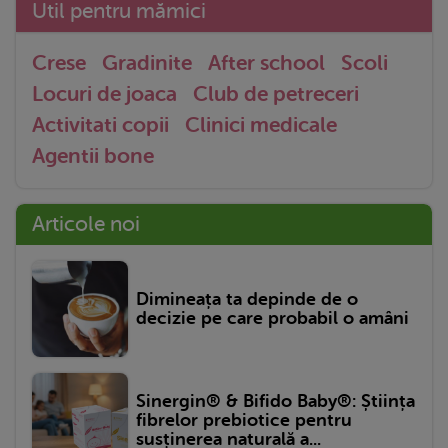
Util pentru mămici
Crese
Gradinite
After school
Scoli
Locuri de joaca
Club de petreceri
Activitati copii
Clinici medicale
Agentii bone
Articole noi
Dimineața ta depinde de o
decizie pe care probabil o amâni
Sinergin® & Bifido Baby®: Știința
fibrelor prebiotice pentru
susținerea naturală a...