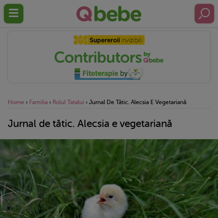
Home
›
Familia
›
Rolul Tatalui
›
Jurnal De Tătic. Alecsia E Vegetariană
Jurnal de tătic. Alecsia e vegetariană