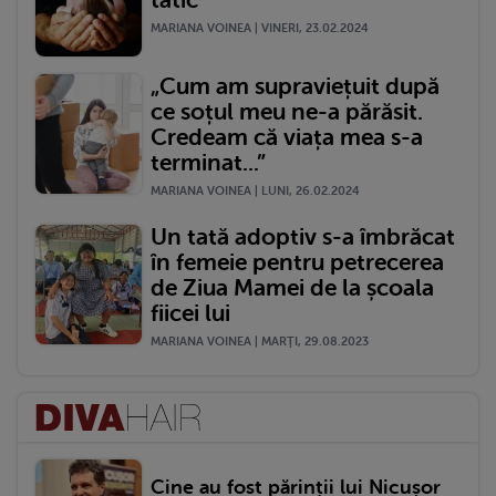
tătic”
MARIANA VOINEA | VINERI, 23.02.2024
„Cum am supraviețuit după
ce soțul meu ne-a părăsit.
Credeam că viața mea s-a
terminat...”
MARIANA VOINEA | LUNI, 26.02.2024
Un tată adoptiv s-a îmbrăcat
în femeie pentru petrecerea
de Ziua Mamei de la școala
fiicei lui
MARIANA VOINEA | MARŢI, 29.08.2023
Cine au fost părinții lui Nicușor