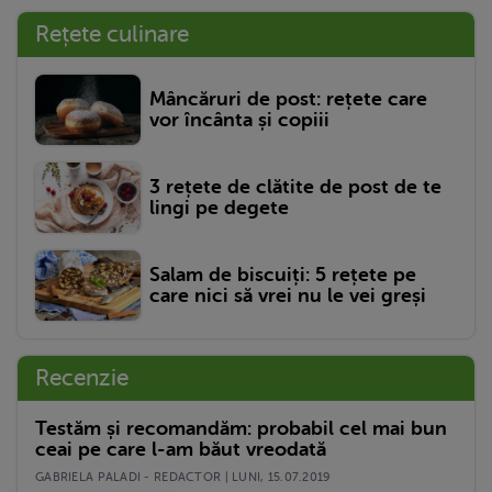
Rețete culinare
Mâncăruri de post: rețete care
vor încânta și copiii
3 rețete de clătite de post de te
lingi pe degete
Salam de biscuiți: 5 rețete pe
care nici să vrei nu le vei greși
Recenzie
Testăm și recomandăm: probabil cel mai bun
ceai pe care l-am băut vreodată
GABRIELA PALADI - REDACTOR | LUNI, 15.07.2019