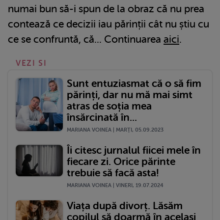
numai bun să-i spun de la obraz că nu prea
contează ce decizii iau părinții cât nu știu cu
ce se confruntă, că... Continuarea
aici
.
VEZI SI
Sunt entuziasmat că o să fim
părinți, dar nu mă mai simt
atras de soția mea
însărcinată în...
MARIANA VOINEA | MARŢI, 05.09.2023
Îi citesc jurnalul fiicei mele în
fiecare zi. Orice părinte
trebuie să facă asta!
MARIANA VOINEA | VINERI, 19.07.2024
Viața după divorț. Lăsăm
copilul să doarmă în același