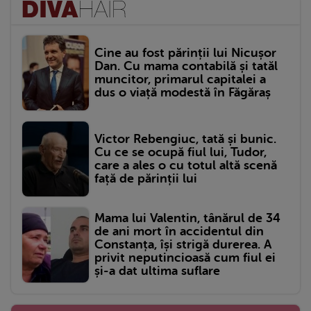
Cine au fost părinții lui Nicușor
Dan. Cu mama contabilă și tatăl
muncitor, primarul capitalei a
dus o viață modestă în Făgăraș
Victor Rebengiuc, tată și bunic.
Cu ce se ocupă fiul lui, Tudor,
care a ales o cu totul altă scenă
față de părinții lui
Mama lui Valentin, tânărul de 34
de ani mort în accidentul din
Constanța, își strigă durerea. A
privit neputincioasă cum fiul ei
și-a dat ultima suflare