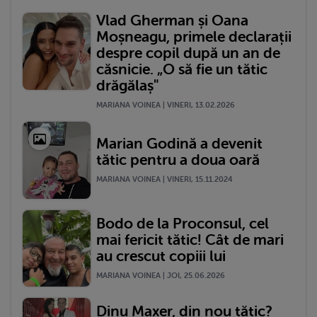
Vlad Gherman și Oana
Moșneagu, primele declarații
despre copil după un an de
căsnicie. „O să fie un tătic
drăgălaș"
MARIANA VOINEA | VINERI, 13.02.2026
Marian Godină a devenit
tătic pentru a doua oară
MARIANA VOINEA | VINERI, 15.11.2024
Bodo de la Proconsul, cel
mai fericit tătic! Cât de mari
au crescut copiii lui
MARIANA VOINEA | JOI, 25.06.2026
Dinu Maxer, din nou tătic?