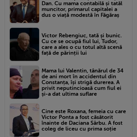
Dan. Cu mama contabilă și tatăl
muncitor, primarul capitalei a
dus o viață modestă în Făgăraș
Victor Rebengiuc, tată și bunic.
Cu ce se ocupă fiul lui, Tudor,
care a ales o cu totul altă scenă
față de părinții lui
Mama lui Valentin, tânărul de 34
de ani mort în accidentul din
Constanța, își strigă durerea. A
privit neputincioasă cum fiul ei
și-a dat ultima suflare
Cine este Roxana, femeia cu care
Victor Ponta a fost căsătorit
înainte de Daciana Sârbu. A fost
coleg de liceu cu prima soție