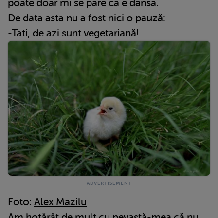
poate doar mi se pare că e dânsa.
De data asta nu a fost nici o pauză:
-Tati, de azi sunt vegetariană!
Foto:
Alex Mazilu
Am hotărât de mult cu nevastă-mea că nu