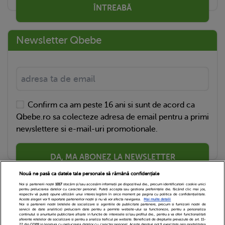
ÎNTREABĂ
Newsletter Qbebe
Confirm ca am peste 16 ani si sunt de acord ca
Qbebe.ro sa colecteze adresa de email pentru a primi
newslettere si e-mail-uri promotionale.
DA, MA ABONEZ LA NEWSLETTER
Nouă ne pasă ca datele tale personale să rămână confidențiale
Noi și partenerii noștri
1017
stocăm și/sau accesăm informații pe dispozitivul dvs., precum identificatorii cookie unici
pentru prelucrarea datelor cu caracter personal. Puteți accepta sau gestiona preferințele dvs. făcând clic mai jos,
respectiv vă puteți opune utilizării unui interes legitim în orice moment pe pagina cu politica de confidențialitate.
Aceste alegeri vor fi raportate partenerilor noștri și nu vă vor afecta navigarea.
Mai multe detalii
Noi si partenerii nostri (retelele de socializare si agentiile de publicitate partenere, precum si furnizorii nostri de
servicii de date analitice) prelucram date pentru a permite website-ului sa functioneze, pentru a personaliza
continutul si anunturile publicitare afisate in functie de interesele si/sau profilul dvs., pentru a va oferi functionalitati
aferente retelelor de socializare si pentru a analiza traficul pe website. Beneficiati de drepturile prevazute de art. 15-
22 din GDPR in legatura cu prelucrarea datelor cu caracter personal. Aceste drepturi pot fi exercitate prin modalitatea