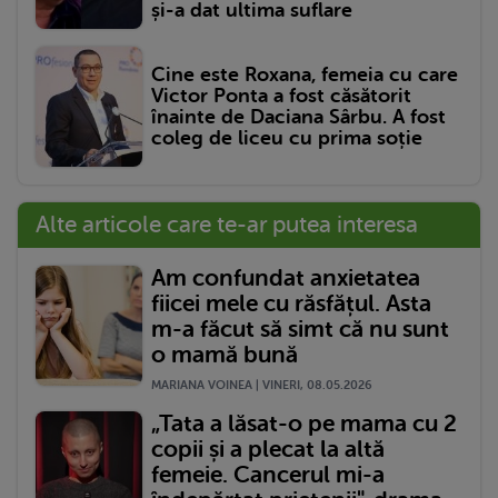
și-a dat ultima suflare
Cine este Roxana, femeia cu care
Victor Ponta a fost căsătorit
înainte de Daciana Sârbu. A fost
coleg de liceu cu prima soție
Alte articole care te-ar putea interesa
Am confundat anxietatea
fiicei mele cu răsfățul. Asta
m-a făcut să simt că nu sunt
o mamă bună
MARIANA VOINEA | VINERI, 08.05.2026
„Tata a lăsat-o pe mama cu 2
copii și a plecat la altă
femeie. Cancerul mi-a