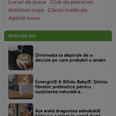
Locuri de joaca
Club de petreceri
Activitati copii
Clinici medicale
Agentii bone
Articole noi
Dimineața ta depinde de o
decizie pe care probabil o amâni
Sinergin® & Bifido Baby®: Știința
fibrelor prebiotice pentru
susținerea naturală a...
Așa arată dragostea adevărată!
Soția lui a intrat în comă după