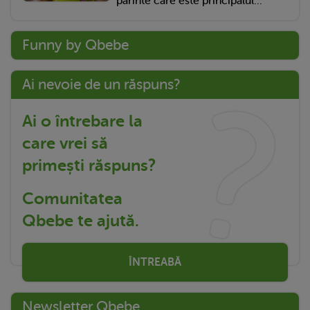
părinte care este principalul...
Funny by Qbebe
Ai nevoie de un răspuns?
Ai o întrebare la
care vrei să
primești răspuns?
Comunitatea
Qbebe te ajută.
ÎNTREABĂ
Newsletter Qbebe