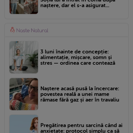
naștere, dar el s-a asigurat...
3 luni înainte de concepție:
alimentație, mișcare, somn și
stres — ordinea care contează
Naștere acasă pusă la încercare:
povestea reală a unei mame
rămase fără gaz și aer în travaliu
Pregătirea pentru sarcină când ai
anxietate: protocol simplu ca să