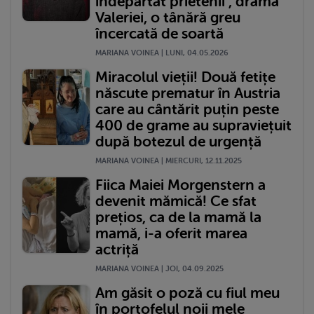
îndepărtat prietenii", drama
Valeriei, o tânără greu
încercată de soartă
MARIANA VOINEA | LUNI, 04.05.2026
Miracolul vieții! Două fetițe
născute prematur în Austria
care au cântărit puțin peste
400 de grame au supraviețuit
după botezul de urgență
MARIANA VOINEA | MIERCURI, 12.11.2025
Fiica Maiei Morgenstern a
devenit mămică! Ce sfat
prețios, ca de la mamă la
mamă, i-a oferit marea
actriță
MARIANA VOINEA | JOI, 04.09.2025
Am găsit o poză cu fiul meu
în portofelul noii mele