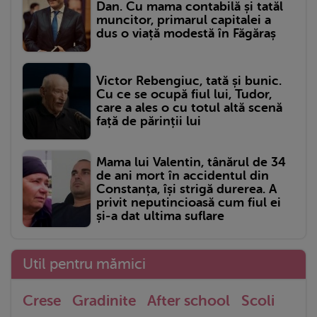
Dan. Cu mama contabilă și tatăl
muncitor, primarul capitalei a
dus o viață modestă în Făgăraș
Victor Rebengiuc, tată și bunic.
Cu ce se ocupă fiul lui, Tudor,
care a ales o cu totul altă scenă
față de părinții lui
Mama lui Valentin, tânărul de 34
de ani mort în accidentul din
Constanța, își strigă durerea. A
privit neputincioasă cum fiul ei
și-a dat ultima suflare
Util pentru mămici
Crese
Gradinite
After school
Scoli