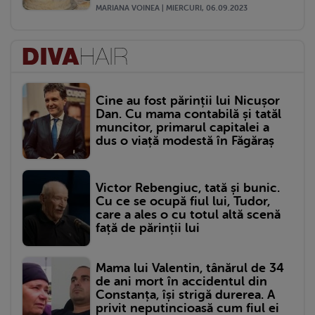
MARIANA VOINEA | MIERCURI, 06.09.2023
Cine au fost părinții lui Nicușor
Dan. Cu mama contabilă și tatăl
muncitor, primarul capitalei a
dus o viață modestă în Făgăraș
Victor Rebengiuc, tată și bunic.
Cu ce se ocupă fiul lui, Tudor,
care a ales o cu totul altă scenă
față de părinții lui
Mama lui Valentin, tânărul de 34
de ani mort în accidentul din
Constanța, își strigă durerea. A
privit neputincioasă cum fiul ei