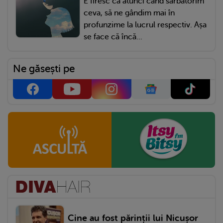
E firesc ca atunci când sărbătorim
ceva, să ne gândim mai în
profunzime la lucrul respectiv. Așa
se face că încă...
Ne găsești pe
Cine au fost părinții lui Nicușor