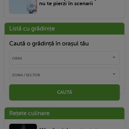
nu te pierzi în scenarii
Listă cu grădinițe
Caută o grădință în orașul tău
CAUTĂ
Rețete culinare