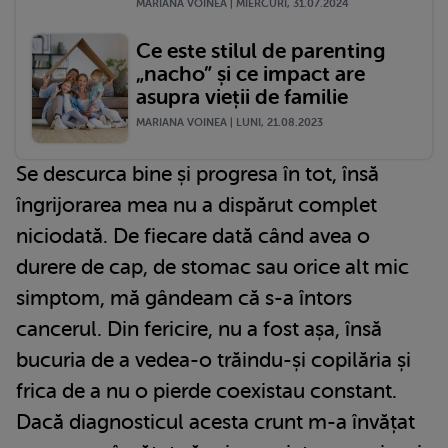
MARIANA VOINEA | MIERCURI, 31.07.2024
Ce este stilul de parenting
„nacho” și ce impact are
asupra vieții de familie
MARIANA VOINEA | LUNI, 21.08.2023
Se descurca bine și progresa în tot, însă
îngrijorarea mea nu a dispărut complet
niciodată. De fiecare dată când avea o
durere de cap, de stomac sau orice alt mic
simptom, mă gândeam că s-a întors
cancerul. Din fericire, nu a fost așa, însă
bucuria de a vedea-o trăindu-și copilăria și
frica de a nu o pierde coexistau constant.
Dacă diagnosticul acesta crunt m-a învățat