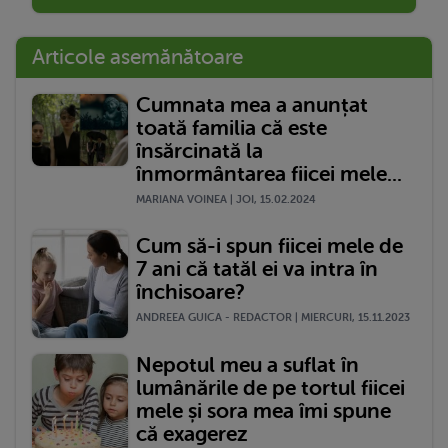
Articole asemănătoare
Cumnata mea a anunțat
toată familia că este
însărcinată la
înmormântarea fiicei mele...
MARIANA VOINEA | JOI, 15.02.2024
Cum să-i spun fiicei mele de
7 ani că tatăl ei va intra în
închisoare?
ANDREEA GUICA - REDACTOR | MIERCURI, 15.11.2023
Nepotul meu a suflat în
lumânările de pe tortul fiicei
mele și sora mea îmi spune
că exagerez