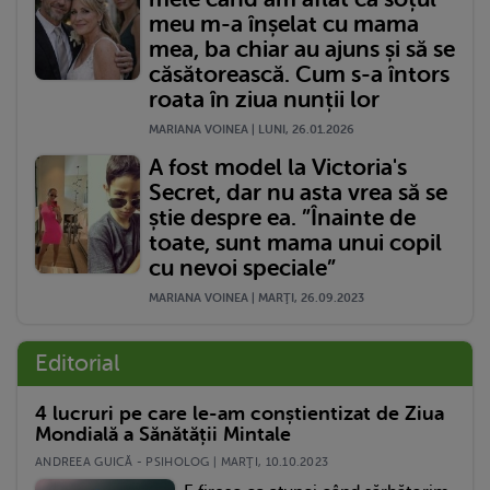
meu m-a înșelat cu mama
mea, ba chiar au ajuns și să se
căsătorească. Cum s-a întors
roata în ziua nunții lor
MARIANA VOINEA | LUNI, 26.01.2026
A fost model la Victoria's
Secret, dar nu asta vrea să se
știe despre ea. ”Înainte de
toate, sunt mama unui copil
cu nevoi speciale”
MARIANA VOINEA | MARŢI, 26.09.2023
Editorial
4 lucruri pe care le-am conștientizat de Ziua
Mondială a Sănătății Mintale
ANDREEA GUICĂ - PSIHOLOG | MARŢI, 10.10.2023