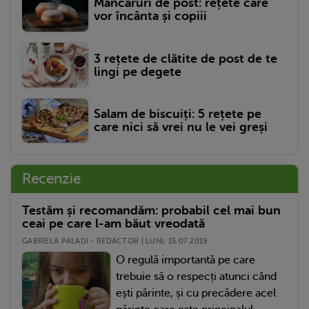
Mâncăruri de post: rețete care
vor încânta și copiii
3 rețete de clătite de post de te
lingi pe degete
Salam de biscuiți: 5 rețete pe
care nici să vrei nu le vei greși
Recenzie
Testăm și recomandăm: probabil cel mai bun
ceai pe care l-am băut vreodată
GABRIELA PALADI - REDACTOR | LUNI, 15.07.2019
O regulă importantă pe care
trebuie să o respecți atunci când
ești părinte, și cu precădere acel