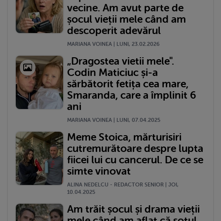
vecine. Am avut parte de
șocul vieții mele când am
descoperit adevărul
MARIANA VOINEA | LUNI, 23.02.2026
„Dragostea vietii mele".
Codin Maticiuc și-a
sărbătorit fetița cea mare,
Smaranda, care a împlinit 6
ani
MARIANA VOINEA | LUNI, 07.04.2025
Meme Stoica, mărturisiri
cutremurătoare despre lupta
fiicei lui cu cancerul. De ce se
simte vinovat
ALINA NEDELCU - REDACTOR SENIOR | JOI,
10.04.2025
Am trăit șocul și drama vieții
mele când am aflat că soțul