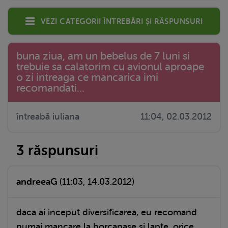
Vezi categorii întrebări și răspunsuri
buna ziua, am un bebelus de 7 luni si
trebuie sa calatorim cu avionul aproape
o zi intreaga ce mancarica imi
recomandati...
întreabă iuliana
11:04, 02.03.2012
3 răspunsuri
andreeaG
(11:03, 14.03.2012)
daca ai inceput diversificarea, eu recomand
numai mancare la borcanase si lapte. orice