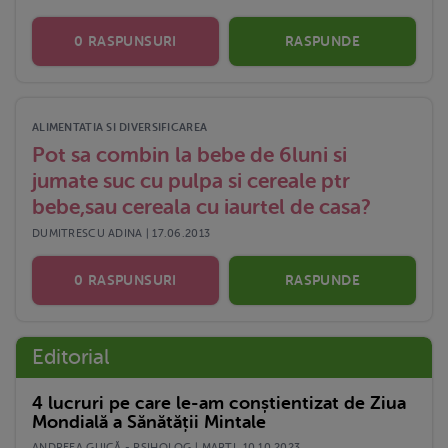
0 RASPUNSURI
RASPUNDE
ALIMENTATIA SI DIVERSIFICAREA
Pot sa combin la bebe de 6luni si
jumate suc cu pulpa si cereale ptr
bebe,sau cereala cu iaurtel de casa?
DUMITRESCU ADINA | 17.06.2013
0 RASPUNSURI
RASPUNDE
Editorial
4 lucruri pe care le-am conștientizat de Ziua
Mondială a Sănătății Mintale
ANDREEA GUICĂ - PSIHOLOG | MARŢI, 10.10.2023