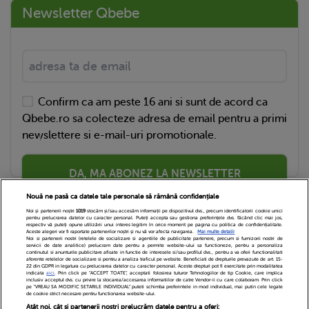
Newsletter Qbebe
Confirm ca am peste 16 ani si sunt de acord ca
Qbebe.ro sa colecteze adresa de email pentru a primi
newslettere si e-mail-uri promotionale.
DA, MA ABONEZ LA NEWSLETTER
Nouă ne pasă ca datele tale personale să rămână confidențiale
Noi și partenerii noștri
1019
stocăm și/sau accesăm informații pe dispozitivul dvs., precum identificatorii cookie unici
pentru prelucrarea datelor cu caracter personal. Puteți accepta sau gestiona preferințele dvs. făcând clic mai jos,
respectiv vă puteți opune utilizării unui interes legitim în orice moment pe pagina cu politica de confidențialitate.
Aceste alegeri vor fi raportate partenerilor noștri și nu vă vor afecta navigarea.
Mai multe detalii
Noi si partenerii nostri (retelele de socializare si agentiile de publicitate partenere, precum si furnizorii nostri de
servicii de date analitice) prelucram date pentru a permite website-ului sa functioneze, pentru a personaliza
continutul si anunturile publicitare afisate in functie de interesele si/sau profilul dvs., pentru a va oferi functionalitati
aferente retelelor de socializare si pentru a analiza traficul pe website. Beneficiati de drepturile prevazute de art. 15-
22 din GDPR in legatura cu prelucrarea datelor cu caracter personal. Aceste drepturi pot fi exercitate prin modalitatea
indicata
aici
. Prin click pe “ACCEPT TOATE”, acceptati folosirea tuturor Tehnologiilor de tip Cookie, care implica
inclusiv acceptul dvs. cu privire la stocarea/accesarea informatiilor de catre Vendor-ii cu care colaboram. Prin click
Echipa Editoriala
Newsletter
Contact
pe “VREAU SA MODIFIC SETARILE INDIVIDUAL” puteti schimba preferintele in mod individual, mai putin cele legate
de cookie strict necesare pentru functionarea website-ului.
Atât noi, cât și partenerii noștri prelucrăm datele pentru a oferi: