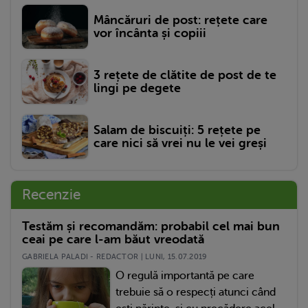
Mâncăruri de post: rețete care
vor încânta și copiii
3 rețete de clătite de post de te
lingi pe degete
Salam de biscuiți: 5 rețete pe
care nici să vrei nu le vei greși
Recenzie
Testăm și recomandăm: probabil cel mai bun
ceai pe care l-am băut vreodată
GABRIELA PALADI - REDACTOR | LUNI, 15.07.2019
O regulă importantă pe care
trebuie să o respecți atunci când