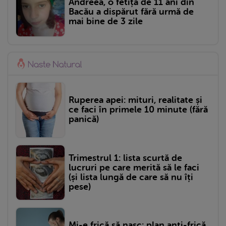
Andreea, o fetiță de 11 ani din
Bacău a dispărut fără urmă de
mai bine de 3 zile
Ruperea apei: mituri, realitate și
ce faci în primele 10 minute (fără
panică)
Trimestrul 1: lista scurtă de
lucruri pe care merită să le faci
(și lista lungă de care să nu îți
pese)
Mi-e frică să nasc: plan anti-frică