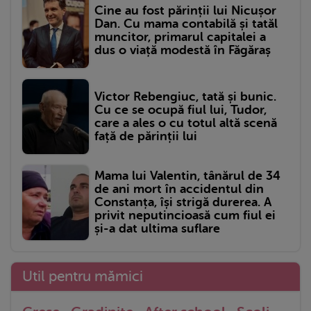
Cine au fost părinții lui Nicușor
Dan. Cu mama contabilă și tatăl
muncitor, primarul capitalei a
dus o viață modestă în Făgăraș
Victor Rebengiuc, tată și bunic.
Cu ce se ocupă fiul lui, Tudor,
care a ales o cu totul altă scenă
față de părinții lui
Mama lui Valentin, tânărul de 34
de ani mort în accidentul din
Constanța, își strigă durerea. A
privit neputincioasă cum fiul ei
și-a dat ultima suflare
Util pentru mămici