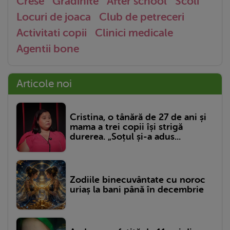
Crese
Gradinite
After school
Scoli
Locuri de joaca
Club de petreceri
Activitati copii
Clinici medicale
Agentii bone
Articole noi
Cristina, o tânără de 27 de ani și
mama a trei copii își strigă
durerea. „Soțul și-a adus...
Zodiile binecuvântate cu noroc
uriaș la bani până în decembrie