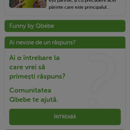
ești părinte, și cu precădere acel
părinte care este principalul...
Funny by Qbebe
Ai nevoie de un răspuns?
Ai o întrebare la
care vrei să
primești răspuns?
Comunitatea
Qbebe te ajută.
ÎNTREABĂ