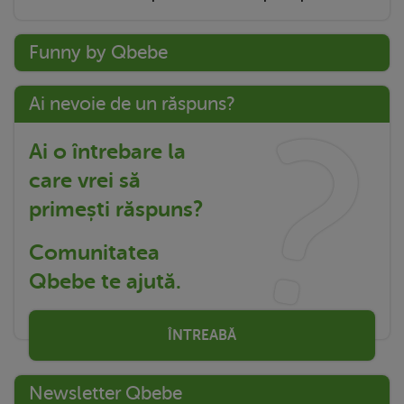
Funny by Qbebe
Ai nevoie de un răspuns?
Ai o întrebare la
care vrei să
primești răspuns?
Comunitatea
Qbebe te ajută.
ÎNTREABĂ
Newsletter Qbebe