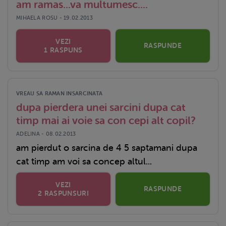
am ramas...va multumesc....
MIHAELA ROSU - 19.02.2013
VEZI
RASPUNDE
1 RASPUNS
VREAU SA RAMAN INSARCINATA
dupa pierdera unei sarcini dupa cat
timp mai ai voie sa con cepi alt copil?
ADELINA - 08.02.2013
am pierdut o sarcina de 4 5 saptamani dupa
cat timp am voi sa concep altul...
VEZI
RASPUNDE
2 RASPUNSURI