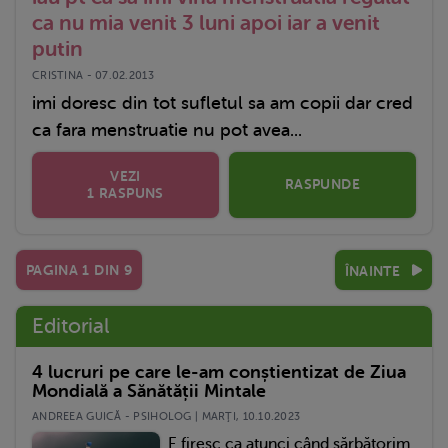
ca nu mia venit 3 luni apoi iar a venit
putin
CRISTINA - 07.02.2013
imi doresc din tot sufletul sa am copii dar cred
ca fara menstruatie nu pot avea...
VEZI
RASPUNDE
1 RASPUNS
PAGINA
1
DIN
9
ÎNAINTE
Editorial
4 lucruri pe care le-am conștientizat de Ziua
Mondială a Sănătății Mintale
ANDREEA GUICĂ - PSIHOLOG | MARŢI, 10.10.2023
E firesc ca atunci când sărbătorim