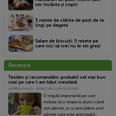
vor încânta și copiii
3 rețete de clătite de post de te
lingi pe degete
Salam de biscuiți: 5 rețete pe
care nici să vrei nu le vei greși
Recenzie
Testăm și recomandăm: probabil cel mai bun
ceai pe care l-am băut vreodată
GABRIELA PALADI - REDACTOR | LUNI, 15.07.2019
O regulă importantă pe care
trebuie să o respecți atunci când
ești părinte, și cu precădere acel
părinte care este principalul...