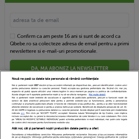
Confirm ca am peste 16 ani si sunt de acord ca
Qbebe.ro sa colecteze adresa de email pentru a primi
newslettere si e-mail-uri promotionale.
DA, MA ABONEZ LA NEWSLETTER
Nouă ne pasă ca datele tale personale să rămână confidențiale
Noi și partenerii noștri
1017
stocăm și/sau accesăm informații pe dispozitivul dvs., precum identificatorii cookie unici
pentru prelucrarea datelor cu caracter personal. Puteți accepta sau gestiona preferințele dvs. făcând clic mai jos,
respectiv vă puteți opune utilizării unui interes legitim în orice moment pe pagina cu politica de confidențialitate.
Aceste alegeri vor fi raportate partenerilor noștri și nu vă vor afecta navigarea.
Mai multe detalii
Noi si partenerii nostri (retelele de socializare si agentiile de publicitate partenere, precum si furnizorii nostri de
servicii de date analitice) prelucram date pentru a permite website-ului sa functioneze, pentru a personaliza
continutul si anunturile publicitare afisate in functie de interesele si/sau profilul dvs., pentru a va oferi functionalitati
aferente retelelor de socializare si pentru a analiza traficul pe website. Beneficiati de drepturile prevazute de art. 15-
22 din GDPR in legatura cu prelucrarea datelor cu caracter personal. Aceste drepturi pot fi exercitate prin modalitatea
indicata
aici
. Prin click pe “ACCEPT TOATE”, acceptati folosirea tuturor Tehnologiilor de tip Cookie, care implica
inclusiv acceptul dvs. cu privire la stocarea/accesarea informatiilor de catre Vendor-ii cu care colaboram. Prin click
Echipa Editoriala
Newsletter
Contact
pe “VREAU SA MODIFIC SETARILE INDIVIDUAL” puteti schimba preferintele in mod individual, mai putin cele legate
de cookie strict necesare pentru functionarea website-ului.
Atât noi, cât și partenerii noștri prelucrăm datele pentru a oferi:
Cariere
Cookies
Politica de confidentialitate
Dezvoltarea și îmbunătățirea serviciilor. Măsurarea performanței reclamelor. Stocarea și/sau accesarea informațiilor
de pe un dispozitiv. Utilizarea profilurilor pentru selectarea conținutului personalizat. Crearea profilurilor de conținut