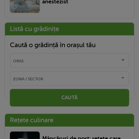
anestezist
Listă cu grădinițe
Caută o grădință în orașul tău
CAUTĂ
Rețete culinare
Mâncăruri de post: rețete care