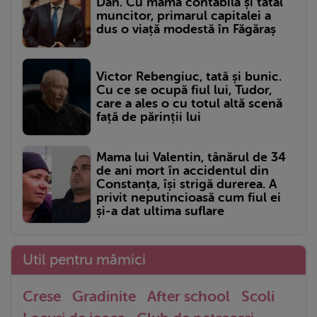
Dan. Cu mama contabilă și tatăl
muncitor, primarul capitalei a
dus o viață modestă în Făgăraș
Victor Rebengiuc, tată și bunic.
Cu ce se ocupă fiul lui, Tudor,
care a ales o cu totul altă scenă
față de părinții lui
Mama lui Valentin, tânărul de 34
de ani mort în accidentul din
Constanța, își strigă durerea. A
privit neputincioasă cum fiul ei
și-a dat ultima suflare
Util pentru mămici
Crese
Gradinite
After school
Scoli