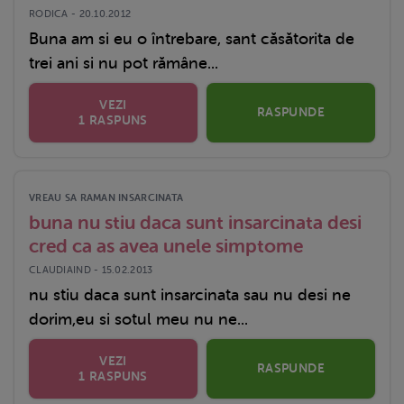
RODICA - 20.10.2012
Buna am si eu o întrebare, sant căsătorita de
trei ani si nu pot rămâne...
VEZI
RASPUNDE
1 RASPUNS
VREAU SA RAMAN INSARCINATA
buna nu stiu daca sunt insarcinata desi
cred ca as avea unele simptome
CLAUDIAIND - 15.02.2013
nu stiu daca sunt insarcinata sau nu desi ne
dorim,eu si sotul meu nu ne...
VEZI
RASPUNDE
1 RASPUNS