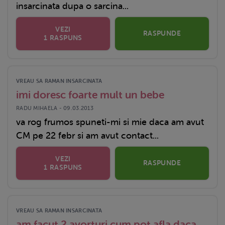
insarcinata dupa o sarcina...
VEZI
RASPUNDE
1 RASPUNS
VREAU SA RAMAN INSARCINATA
imi doresc foarte mult un bebe
RADU MIHAELA - 09.03.2013
va rog frumos spuneti-mi si mie daca am avut
CM pe 22 febr si am avut contact...
VEZI
RASPUNDE
1 RASPUNS
VREAU SA RAMAN INSARCINATA
am facut 2 avorturi,cum pot afla daca