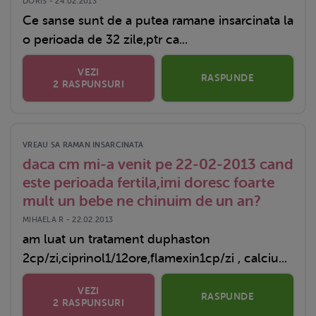
DORIS - 24.02.2013
Ce sanse sunt de a putea ramane insarcinata la
o perioada de 32 zile,ptr ca...
VEZI
RASPUNDE
2 RASPUNSURI
VREAU SA RAMAN INSARCINATA
daca cm mi-a venit pe 22-02-2013 cand
este perioada fertila,imi doresc foarte
mult un bebe ne chinuim de un an?
MIHAELA R - 22.02.2013
am luat un tratament duphaston
2cp/zi,ciprinol1/12ore,flamexin1cp/zi , calciu...
VEZI
RASPUNDE
2 RASPUNSURI