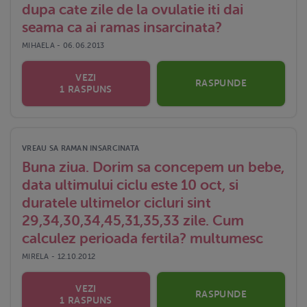
dupa cate zile de la ovulatie iti dai
seama ca ai ramas insarcinata?
MIHAELA - 06.06.2013
VEZI
RASPUNDE
1 RASPUNS
VREAU SA RAMAN INSARCINATA
Buna ziua. Dorim sa concepem un bebe,
data ultimului ciclu este 10 oct, si
duratele ultimelor cicluri sint
29,34,30,34,45,31,35,33 zile. Cum
calculez perioada fertila? multumesc
MIRELA - 12.10.2012
VEZI
RASPUNDE
1 RASPUNS