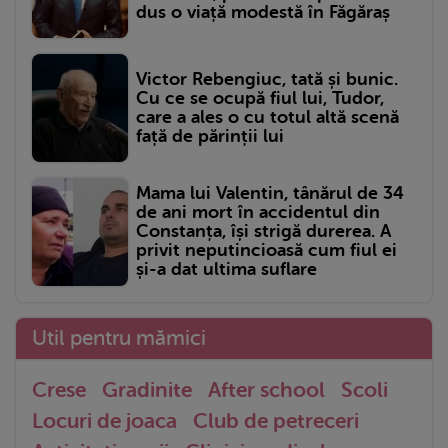
dus o viață modestă în Făgăraș
Victor Rebengiuc, tată și bunic.
Cu ce se ocupă fiul lui, Tudor,
care a ales o cu totul altă scenă
față de părinții lui
Mama lui Valentin, tânărul de 34
de ani mort în accidentul din
Constanța, își strigă durerea. A
privit neputincioasă cum fiul ei
și-a dat ultima suflare
Util pentru mămici
Crese
Gradinite
After school
Scoli
Locuri de joaca
Club de petreceri