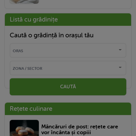
Listă cu grădinițe
Caută o grădință în orașul tău
CAUTĂ
Rețete culinare
Mâncăruri de post: rețete care
vor încânta și copiii