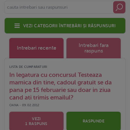
Vezi categorii întrebări și răspunsuri
Intrebari fara
Intrebari recente
raspuns
LISTA DE CUMPARATURI
In legatura cu concursul Testeaza
mamica din tine, cadoul gratuit se da
pana pe 15 februarie sau doar in ziua
cand ati trimis emailul?
OANA - 09.02.2012
VEZI
RASPUNDE
1 RASPUNS