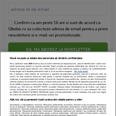
Confirm ca am peste 16 ani si sunt de acord ca
Qbebe.ro sa colecteze adresa de email pentru a primi
newslettere si e-mail-uri promotionale.
DA, MA ABONEZ LA NEWSLETTER
Nouă ne pasă ca datele tale personale să rămână confidențiale
Noi și partenerii noștri
1019
stocăm și/sau accesăm informații pe dispozitivul dvs., precum identificatorii cookie unici
pentru prelucrarea datelor cu caracter personal. Puteți accepta sau gestiona preferințele dvs. făcând clic mai jos,
respectiv vă puteți opune utilizării unui interes legitim în orice moment pe pagina cu politica de confidențialitate.
Aceste alegeri vor fi raportate partenerilor noștri și nu vă vor afecta navigarea.
Mai multe detalii
Noi si partenerii nostri (retelele de socializare si agentiile de publicitate partenere, precum si furnizorii nostri de
servicii de date analitice) prelucram date pentru a permite website-ului sa functioneze, pentru a personaliza
continutul si anunturile publicitare afisate in functie de interesele si/sau profilul dvs., pentru a va oferi functionalitati
aferente retelelor de socializare si pentru a analiza traficul pe website. Beneficiati de drepturile prevazute de art. 15-
22 din GDPR in legatura cu prelucrarea datelor cu caracter personal. Aceste drepturi pot fi exercitate prin modalitatea
indicata
aici
. Prin click pe “ACCEPT TOATE”, acceptati folosirea tuturor Tehnologiilor de tip Cookie, care implica
inclusiv acceptul dvs. cu privire la stocarea/accesarea informatiilor de catre Vendor-ii cu care colaboram. Prin click
Echipa Editoriala
Newsletter
Contact
pe “VREAU SA MODIFIC SETARILE INDIVIDUAL” puteti schimba preferintele in mod individual, mai putin cele legate
de cookie strict necesare pentru functionarea website-ului.
Atât noi, cât și partenerii noștri prelucrăm datele pentru a oferi:
Cariere
Cookies
Politica de confidentialitate
Dezvoltarea și îmbunătățirea serviciilor. Măsurarea performanței reclamelor. Stocarea și/sau accesarea informațiilor
de pe un dispozitiv. Utilizarea profilurilor pentru selectarea conținutului personalizat. Crearea profilurilor de conținut
DivaHair Cosmetics
Despre noi
personalizat. Utilizarea profilurilor pentru selectarea publicității personalizate. Crearea profilurilor pentru publicitate
personalizată. Măsurarea performanței conținutului. Înțelegerea publicului prin statistici sau combinații de date din
surse diferite. Utilizarea de date limitate pentru a selecta publicitatea. Utilizarea datelor limitate pentru a selecta
conținutul. Date precise de geolocație și identificarea prin scanarea dispozitivului.