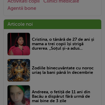
Activitati copii
Clinici medicale
Agentii bone
Articole noi
Cristina, o tânără de 27 de ani și
mama a trei copii își strigă
durerea. „Soțul și-a adus...
Zodiile binecuvântate cu noroc
uriaș la bani până în decembrie
Andreea, o fetiță de 11 ani din
Bacău a dispărut fără urmă de
mai bine de 3 zile