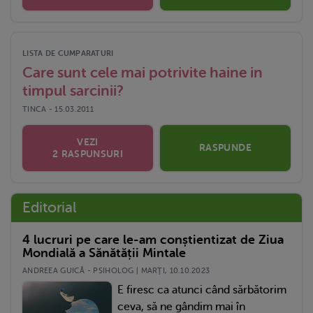
LISTA DE CUMPARATURI
Care sunt cele mai potrivite haine in
timpul sarcinii?
TINCA - 15.03.2011
VEZI
RASPUNDE
2 RASPUNSURI
Editorial
4 lucruri pe care le-am conștientizat de Ziua
Mondială a Sănătății Mintale
ANDREEA GUICĂ - PSIHOLOG | MARŢI, 10.10.2023
E firesc ca atunci când sărbătorim
ceva, să ne gândim mai în