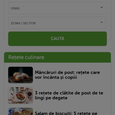
CAUTĂ
Rețete culinare
Mâncăruri de post: rețete care
vor încânta și copiii
3 rețete de clătite de post de te
lingi pe degete
Salam de biscuiți: 5 rețete pe