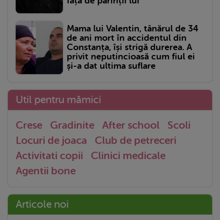
față de părinții lui
Mama lui Valentin, tânărul de 34
de ani mort în accidentul din
Constanța, își strigă durerea. A
privit neputincioasă cum fiul ei
și-a dat ultima suflare
Util pentru mămici
Crese
Gradinite
After school
Scoli
Locuri de joaca
Club de petreceri
Activitati copii
Clinici medicale
Agentii bone
Articole noi