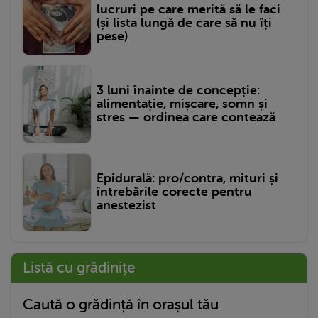
lucruri pe care merită să le faci
(și lista lungă de care să nu îți
pese)
3 luni înainte de concepție:
alimentație, mișcare, somn și
stres — ordinea care contează
Epidurală: pro/contra, mituri și
întrebările corecte pentru
anestezist
Listă cu grădinițe
Caută o grădință în orașul tău