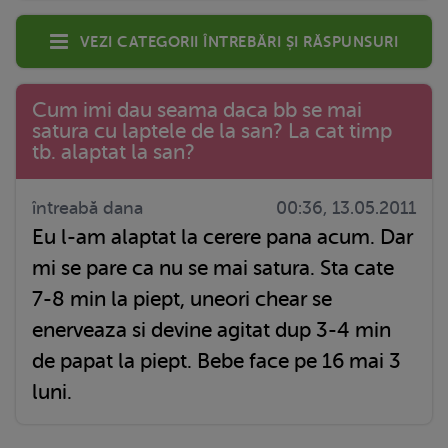
Vezi categorii întrebări și răspunsuri
Cum imi dau seama daca bb se mai
satura cu laptele de la san? La cat timp
tb. alaptat la san?
întreabă dana
00:36, 13.05.2011
Eu l-am alaptat la cerere pana acum. Dar
mi se pare ca nu se mai satura. Sta cate
7-8 min la piept, uneori chear se
enerveaza si devine agitat dup 3-4 min
de papat la piept. Bebe face pe 16 mai 3
luni.