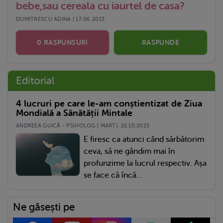
bebe,sau cereala cu iaurtel de casa?
DUMITRESCU ADINA | 17.06.2013
0 RASPUNSURI
RASPUNDE
Editorial
4 lucruri pe care le-am conștientizat de Ziua
Mondială a Sănătății Mintale
ANDREEA GUICĂ - PSIHOLOG | MARŢI, 10.10.2023
E firesc ca atunci când sărbătorim
ceva, să ne gândim mai în
profunzime la lucrul respectiv. Așa
se face că încă...
Ne găsești pe