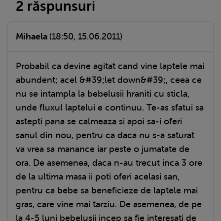
2 răspunsuri
Mihaela
(18:50, 15.06.2011)
Probabil ca devine agitat cand vine laptele mai
abundent; acel &#39;let down&#39;, ceea ce
nu se intampla la bebelusii hraniti cu sticla,
unde fluxul laptelui e continuu. Te-as sfatui sa
astepti pana se calmeaza si apoi sa-i oferi
sanul din nou, pentru ca daca nu s-a saturat
va vrea sa manance iar peste o jumatate de
ora. De asemenea, daca n-au trecut inca 3 ore
de la ultima masa ii poti oferi acelasi san,
pentru ca bebe sa beneficieze de laptele mai
gras, care vine mai tarziu. De asemenea, de pe
la 4-5 luni bebelusii incep sa fie interesati de