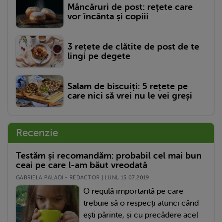
Mâncăruri de post: rețete care
vor încânta și copiii
3 rețete de clătite de post de te
lingi pe degete
Salam de biscuiți: 5 rețete pe
care nici să vrei nu le vei greși
Recenzie
Testăm și recomandăm: probabil cel mai bun
ceai pe care l-am băut vreodată
GABRIELA PALADI - REDACTOR | LUNI, 15.07.2019
O regulă importantă pe care
trebuie să o respecți atunci când
ești părinte, și cu precădere acel