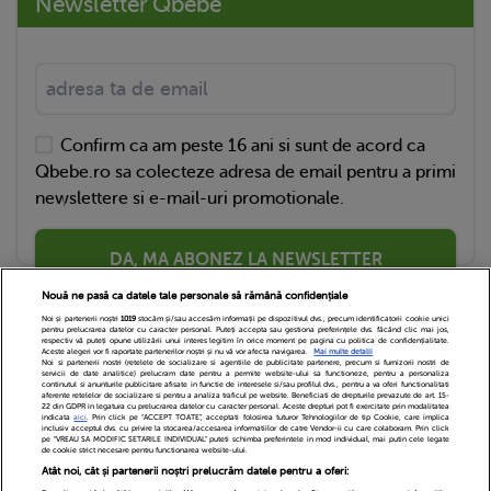
Newsletter Qbebe
Confirm ca am peste 16 ani si sunt de acord ca
Qbebe.ro sa colecteze adresa de email pentru a primi
newslettere si e-mail-uri promotionale.
DA, MA ABONEZ LA NEWSLETTER
Nouă ne pasă ca datele tale personale să rămână confidențiale
Noi și partenerii noștri
1019
stocăm și/sau accesăm informații pe dispozitivul dvs., precum identificatorii cookie unici
pentru prelucrarea datelor cu caracter personal. Puteți accepta sau gestiona preferințele dvs. făcând clic mai jos,
respectiv vă puteți opune utilizării unui interes legitim în orice moment pe pagina cu politica de confidențialitate.
Aceste alegeri vor fi raportate partenerilor noștri și nu vă vor afecta navigarea.
Mai multe detalii
Noi si partenerii nostri (retelele de socializare si agentiile de publicitate partenere, precum si furnizorii nostri de
servicii de date analitice) prelucram date pentru a permite website-ului sa functioneze, pentru a personaliza
continutul si anunturile publicitare afisate in functie de interesele si/sau profilul dvs., pentru a va oferi functionalitati
aferente retelelor de socializare si pentru a analiza traficul pe website. Beneficiati de drepturile prevazute de art. 15-
22 din GDPR in legatura cu prelucrarea datelor cu caracter personal. Aceste drepturi pot fi exercitate prin modalitatea
indicata
aici
. Prin click pe “ACCEPT TOATE”, acceptati folosirea tuturor Tehnologiilor de tip Cookie, care implica
inclusiv acceptul dvs. cu privire la stocarea/accesarea informatiilor de catre Vendor-ii cu care colaboram. Prin click
Echipa Editoriala
Newsletter
Contact
pe “VREAU SA MODIFIC SETARILE INDIVIDUAL” puteti schimba preferintele in mod individual, mai putin cele legate
de cookie strict necesare pentru functionarea website-ului.
Atât noi, cât și partenerii noștri prelucrăm datele pentru a oferi:
Cariere
Cookies
Politica de confidentialitate