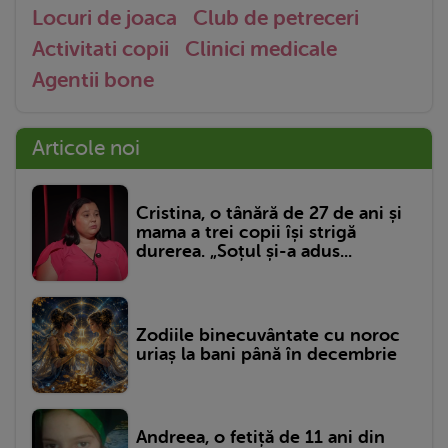
Locuri de joaca
Club de petreceri
Activitati copii
Clinici medicale
Agentii bone
Articole noi
Cristina, o tânără de 27 de ani și
mama a trei copii își strigă
durerea. „Soțul și-a adus...
Zodiile binecuvântate cu noroc
uriaș la bani până în decembrie
Andreea, o fetiță de 11 ani din