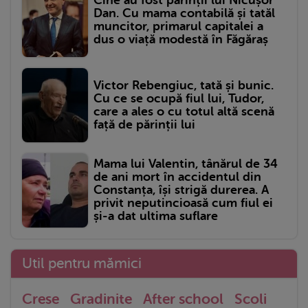
Dan. Cu mama contabilă și tatăl
muncitor, primarul capitalei a
dus o viață modestă în Făgăraș
Victor Rebengiuc, tată și bunic.
Cu ce se ocupă fiul lui, Tudor,
care a ales o cu totul altă scenă
față de părinții lui
Mama lui Valentin, tânărul de 34
de ani mort în accidentul din
Constanța, își strigă durerea. A
privit neputincioasă cum fiul ei
și-a dat ultima suflare
Util pentru mămici
Crese
Gradinite
After school
Scoli