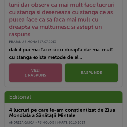
luni dar observ ca mai mult face lucruri
cu stanga si deseneaza cu stanga ce as
putea face ca sa faca mai mult cu
dreapta va multumesc si astept un
raspuns
PRAJANU SIMONA | 17.07.2013
dak il pui mai face si cu dreapta dar mai mult
cu stanga exista metode de al...
VEZI
RASPUNDE
1 RASPUNS
Editorial
4 lucruri pe care le-am conștientizat de Ziua
Mondială a Sănătății Mintale
ANDREEA GUICĂ - PSIHOLOG | MARŢI, 10.10.2023