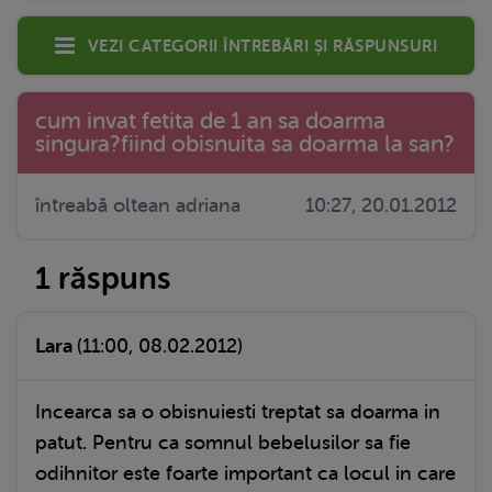
Vezi categorii întrebări și răspunsuri
cum invat fetita de 1 an sa doarma
singura?fiind obisnuita sa doarma la san?
întreabă oltean adriana
10:27, 20.01.2012
1 răspuns
Lara
(11:00, 08.02.2012)
Incearca sa o obisnuiesti treptat sa doarma in
patut. Pentru ca somnul bebelusilor sa fie
odihnitor este foarte important ca locul in care