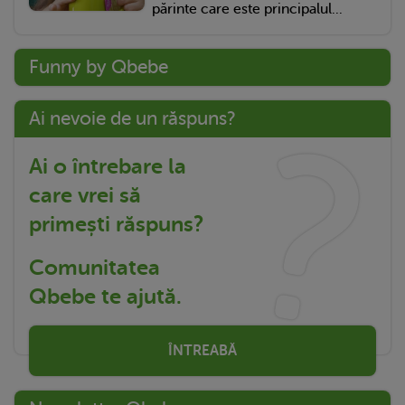
părinte care este principalul...
Funny by Qbebe
Ai nevoie de un răspuns?
Ai o întrebare la
care vrei să
primești răspuns?
Comunitatea
Qbebe te ajută.
ÎNTREABĂ