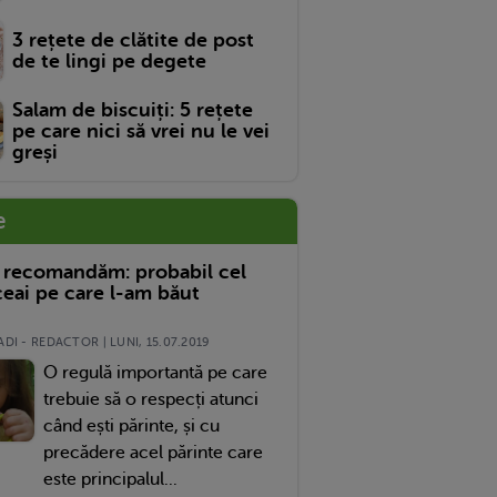
3 rețete de clătite de post
de te lingi pe degete
Salam de biscuiți: 5 rețete
pe care nici să vrei nu le vei
greși
e
 recomandăm: probabil cel
eai pe care l-am băut
DI - REDACTOR | LUNI, 15.07.2019
O regulă importantă pe care
trebuie să o respecți atunci
când ești părinte, și cu
precădere acel părinte care
este principalul...