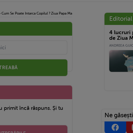
›
Cum Se Poate Intarca Copilul ? Ziua Papa Mancare Dar Noaptea Vrea San Si Nu Tace
Editorial
4 lucruri
de Ziua M
ANDREEA GUICĂ
TREABĂ
u primit încă răspuns. Și tu
Ne găsești