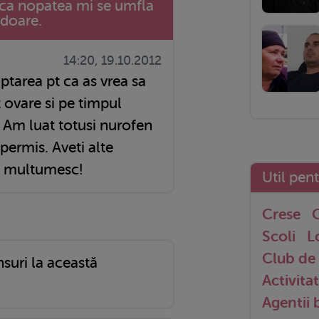
 ca nopatea mi se umfla
 doare.
14:20, 19.10.2012
 ovare si pe timpul
. Am luat totusi nurofen
permis. Aveti alte
Va multumesc!
Util pen
Crese
G
Scoli
L
Club de 
nsuri la această
Activitat
Agentii