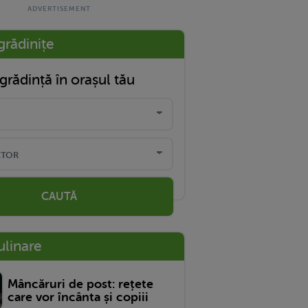
grădinițe
grădință în orașul tău
CAUTĂ
ulinare
Mâncăruri de post: rețete
care vor încânta și copiii