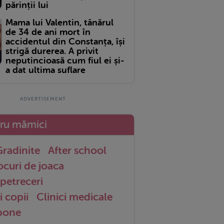
părinții lui
Mama lui Valentin, tânărul
de 34 de ani mort în
accidentul din Constanța, își
strigă durerea. A privit
neputincioasă cum fiul ei și-
a dat ultima suflare
tru mămici
radinite
After school
ocuri de joaca
petreceri
i copii
Clinici medicale
 bone