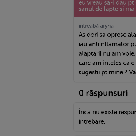
eu vreau sa-i dau pt
sanul de lapte si ma
întreabă aryna
As dori sa opresc alaptarea pt ca as vrea sa
iau antiinflamator pt
alaptarii nu am voie
care am inteles ca e 
sugestii pt mine ? 
0 răspunsuri
Înca nu există răspu
întrebare.