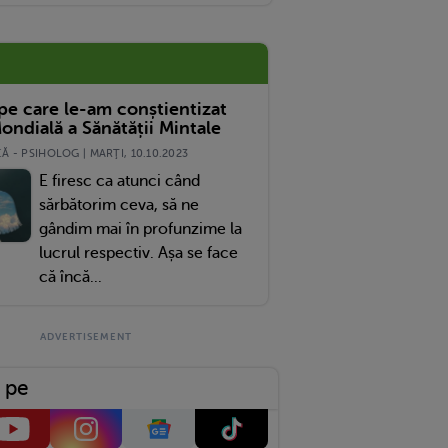
 Pana Nu I Se Da.are 8 Luni.si Mentionez Ca Si Eu Vreau Sa-I Dau Pt Ca Nopatea Mi
 pe care le-am conștientizat
ondială a Sănătății Mintale
 - PSIHOLOG | MARŢI, 10.10.2023
E firesc ca atunci când
sărbătorim ceva, să ne
gândim mai în profunzime la
lucrul respectiv. Așa se face
că încă...
 pe