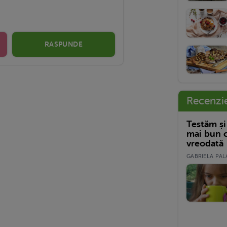
RASPUNDE
Recenzi
Testăm și
mai bun c
vreodată
GABRIELA PALA