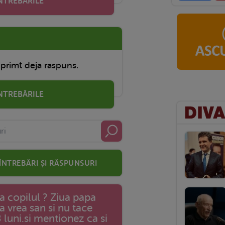
INTREBĂRILE
 primt deja raspuns.
ÎNTREBĂRILE
 întrebări și răspunsuri
a copilul ? Ziua papa
 vrea san si nu tace
 luni.si mentionez ca si