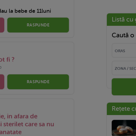
dau la bebe de 11luni
Listă cu 
RASPUNDE
Caută o 
t fi ?
0
RASPUNDE
Rețete c
, in afara de
 sterilet care sa nu
sanatate