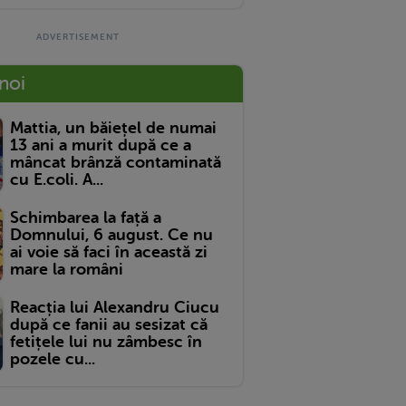
 noi
Mattia, un băiețel de numai
13 ani a murit după ce a
mâncat brânză contaminată
cu E.coli. A...
Schimbarea la față a
Domnului, 6 august. Ce nu
ai voie să faci în această zi
mare la români
Reacția lui Alexandru Ciucu
după ce fanii au sesizat că
fetițele lui nu zâmbesc în
pozele cu...