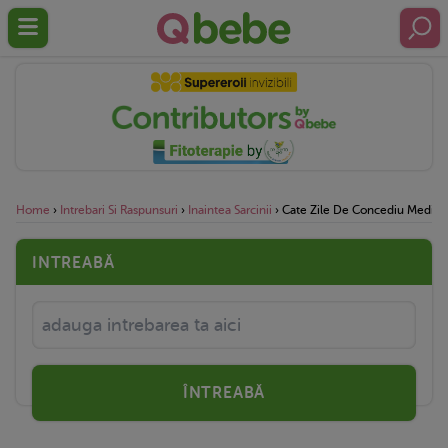
Home
›
Intrebari Si Raspunsuri
›
Inaintea Sarcinii
›
Cate Zile De Concediu Medical 
INTREABĂ
ÎNTREABĂ