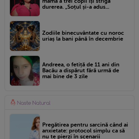
mama a trei copii își strigă
durerea. „Soțul și-a adus...
Zodiile binecuvântate cu noroc
uriaș la bani până în decembrie
Andreea, o fetiță de 11 ani din
Bacău a dispărut fără urmă de
mai bine de 3 zile
Pregătirea pentru sarcină când ai
anxietate: protocol simplu ca să
nu te pierzi în scenarii