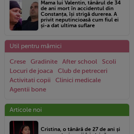
Mama lui Valentin, tânărul de 34
de ani mort în accidentul din
Constanța, își strigă durerea. A
privit neputincioasă cum fiul ei
și-a dat ultima suflare
Util pentru mămici
Crese
Gradinite
After school
Scoli
Locuri de joaca
Club de petreceri
Activitati copii
Clinici medicale
Agentii bone
Articole noi
Cristina, o tânără de 27 de ani și