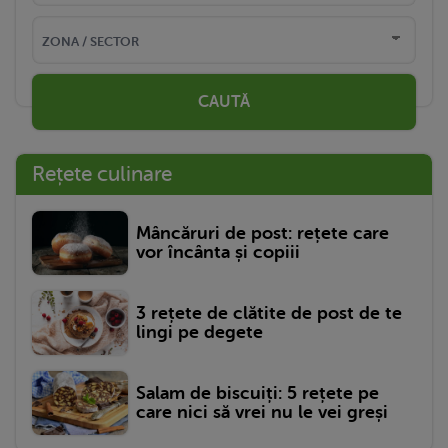
CAUTĂ
Rețete culinare
Mâncăruri de post: rețete care
vor încânta și copiii
3 rețete de clătite de post de te
lingi pe degete
Salam de biscuiți: 5 rețete pe
care nici să vrei nu le vei greși