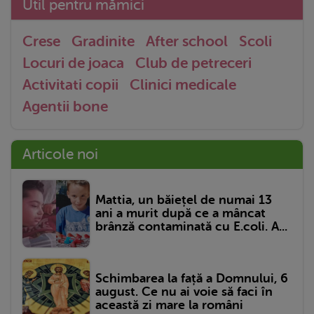
Util pentru mămici
Crese
Gradinite
After school
Scoli
Locuri de joaca
Club de petreceri
Activitati copii
Clinici medicale
Agentii bone
Articole noi
Mattia, un băiețel de numai 13
ani a murit după ce a mâncat
brânză contaminată cu E.coli. A...
Schimbarea la față a Domnului, 6
august. Ce nu ai voie să faci în
această zi mare la români