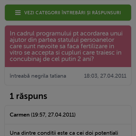
Vezi categorii întrebări și răspunsuri
In cadrul programului pt acordarea unui
ajutor din partea statului persoanelor
care sunt nevoite sa faca fertilizare in
vitro se accepta si cupluri care traiesc in
concubinaj de cel putin 2 ani?
întreabă negrila tatiana
18:03, 27.04.2011
1 răspuns
Carmen
(19:57, 27.04.2011)
Una dintre conditii este ca cei doi potentiali