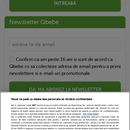
ÎNTREABĂ
Newsletter Qbebe
Confirm ca am peste 16 ani si sunt de acord ca
Qbebe.ro sa colecteze adresa de email pentru a primi
newslettere si e-mail-uri promotionale.
DA, MA ABONEZ LA NEWSLETTER
Nouă ne pasă ca datele tale personale să rămână confidențiale
Noi și partenerii noștri
1017
stocăm și/sau accesăm informații pe dispozitivul dvs., precum identificatorii cookie unici
pentru prelucrarea datelor cu caracter personal. Puteți accepta sau gestiona preferințele dvs. făcând clic mai jos,
respectiv vă puteți opune utilizării unui interes legitim în orice moment pe pagina cu politica de confidențialitate.
Aceste alegeri vor fi raportate partenerilor noștri și nu vă vor afecta navigarea.
Mai multe detalii
Noi si partenerii nostri (retelele de socializare si agentiile de publicitate partenere, precum si furnizorii nostri de
servicii de date analitice) prelucram date pentru a permite website-ului sa functioneze, pentru a personaliza
continutul si anunturile publicitare afisate in functie de interesele si/sau profilul dvs., pentru a va oferi functionalitati
aferente retelelor de socializare si pentru a analiza traficul pe website. Beneficiati de drepturile prevazute de art. 15-
22 din GDPR in legatura cu prelucrarea datelor cu caracter personal. Aceste drepturi pot fi exercitate prin modalitatea