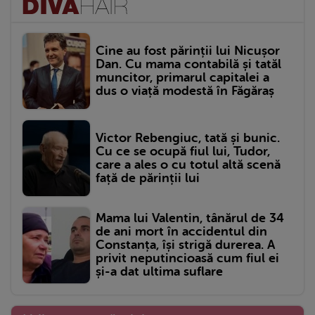
Cine au fost părinții lui Nicușor
Dan. Cu mama contabilă și tatăl
muncitor, primarul capitalei a
dus o viață modestă în Făgăraș
Victor Rebengiuc, tată și bunic.
Cu ce se ocupă fiul lui, Tudor,
care a ales o cu totul altă scenă
față de părinții lui
Mama lui Valentin, tânărul de 34
de ani mort în accidentul din
Constanța, își strigă durerea. A
privit neputincioasă cum fiul ei
și-a dat ultima suflare