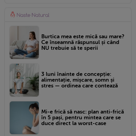
Burtica mea este mică sau mare?
Ce înseamnă răspunsul și când
NU trebuie să te sperii
3 luni înainte de concepție:
alimentație, mișcare, somn și
stres — ordinea care contează
Mi-e frică să nasc: plan anti-frică
în 5 pași, pentru mintea care se
duce direct la worst-case