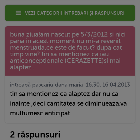
Vezi categorii întrebări și răspunsuri
buna ziua!am nascut pe 5/3/2012 si nici
pana in acest moment nu mi-a revenit
menstruatia.ce este de facut? dupa cat
timp vine? tin sa mentionez ca iau
anticonceptionale (CERAZETTE)si mai
alaptez .
întreabă pascariu dana maria
16:30, 16.04.2013
tin sa mentionez ca alaptez dar nu ca
inainte ,deci cantitatea se diminueaza.va
multumesc anticipat
2 răspunsuri