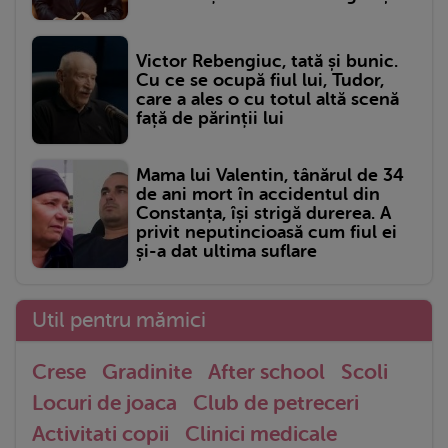
Victor Rebengiuc, tată și bunic.
Cu ce se ocupă fiul lui, Tudor,
care a ales o cu totul altă scenă
față de părinții lui
Mama lui Valentin, tânărul de 34
de ani mort în accidentul din
Constanța, își strigă durerea. A
privit neputincioasă cum fiul ei
și-a dat ultima suflare
Util pentru mămici
Crese
Gradinite
After school
Scoli
Locuri de joaca
Club de petreceri
Activitati copii
Clinici medicale