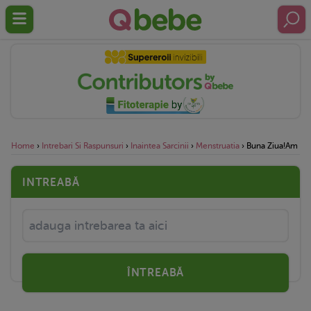
Home
›
Intrebari Si Raspunsuri
›
Inaintea Sarcinii
›
Menstruatia
›
Buna Ziua!am Nas
INTREABĂ
ÎNTREABĂ