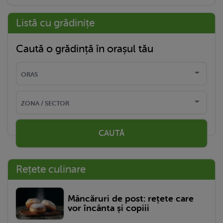
Listă cu grădinițe
Caută o grădință în orașul tău
CAUTĂ
Rețete culinare
Mâncăruri de post: rețete care
vor încânta și copiii