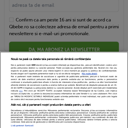
Confirm ca am peste 16 ani si sunt de acord ca
Qbebe.ro sa colecteze adresa de email pentru a primi
newslettere si e-mail-uri promotionale.
DA, MA ABONEZ LA NEWSLETTER
Nouă ne pasă ca datele tale personale să rămână confidențiale
Noi și partenerii noștri
1019
stocăm și/sau accesăm informații pe dispozitivul dvs., precum identificatorii cookie unici
pentru prelucrarea datelor cu caracter personal. Puteți accepta sau gestiona preferințele dvs. făcând clic mai jos,
respectiv vă puteți opune utilizării unui interes legitim în orice moment pe pagina cu politica de confidențialitate.
Aceste alegeri vor fi raportate partenerilor noștri și nu vă vor afecta navigarea.
Mai multe detalii
Noi si partenerii nostri (retelele de socializare si agentiile de publicitate partenere, precum si furnizorii nostri de
servicii de date analitice) prelucram date pentru a permite website-ului sa functioneze, pentru a personaliza
continutul si anunturile publicitare afisate in functie de interesele si/sau profilul dvs., pentru a va oferi functionalitati
aferente retelelor de socializare si pentru a analiza traficul pe website. Beneficiati de drepturile prevazute de art. 15-
22 din GDPR in legatura cu prelucrarea datelor cu caracter personal. Aceste drepturi pot fi exercitate prin modalitatea
indicata
aici
. Prin click pe “ACCEPT TOATE”, acceptati folosirea tuturor Tehnologiilor de tip Cookie, care implica
inclusiv acceptul dvs. cu privire la stocarea/accesarea informatiilor de catre Vendor-ii cu care colaboram. Prin click
Echipa Editoriala
Newsletter
Contact
pe “VREAU SA MODIFIC SETARILE INDIVIDUAL” puteti schimba preferintele in mod individual, mai putin cele legate
de cookie strict necesare pentru functionarea website-ului.
Atât noi, cât și partenerii noștri prelucrăm datele pentru a oferi:
Cariere
Cookies
Politica de confidentialitate
Dezvoltarea și îmbunătățirea serviciilor. Măsurarea performanței reclamelor. Stocarea și/sau accesarea informațiilor
de pe un dispozitiv. Utilizarea profilurilor pentru selectarea conținutului personalizat. Crearea profilurilor de conținut
DivaHair Cosmetics
Despre noi
personalizat. Utilizarea profilurilor pentru selectarea publicității personalizate. Crearea profilurilor pentru publicitate
personalizată. Măsurarea performanței conținutului. Înțelegerea publicului prin statistici sau combinații de date din
surse diferite. Utilizarea de date limitate pentru a selecta publicitatea. Utilizarea datelor limitate pentru a selecta
conținutul. Date precise de geolocație și identificarea prin scanarea dispozitivului.
Termeni si conditii
Setari Cookies
Listă parteneri (furnizori)