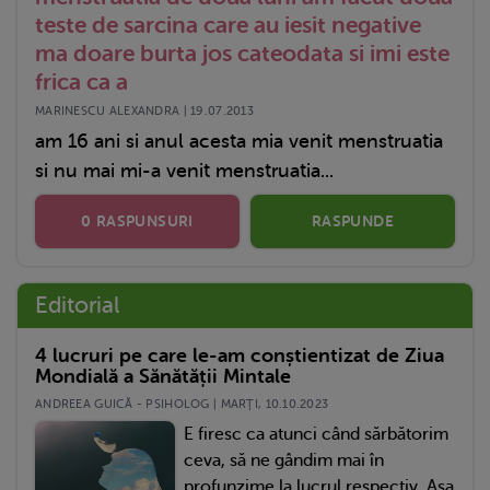
teste de sarcina care au iesit negative
ma doare burta jos cateodata si imi este
frica ca a
MARINESCU ALEXANDRA | 19.07.2013
am 16 ani si anul acesta mia venit menstruatia
si nu mai mi-a venit menstruatia...
0 RASPUNSURI
RASPUNDE
Editorial
4 lucruri pe care le-am conștientizat de Ziua
Mondială a Sănătății Mintale
ANDREEA GUICĂ - PSIHOLOG | MARŢI, 10.10.2023
E firesc ca atunci când sărbătorim
ceva, să ne gândim mai în
profunzime la lucrul respectiv. Așa