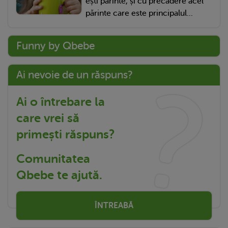
ești părinte, și cu precădere acel
părinte care este principalul...
Funny by Qbebe
Ai nevoie de un răspuns?
Ai o întrebare la
care vrei să
primești răspuns?
Comunitatea
Qbebe te ajută.
ÎNTREABĂ