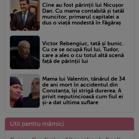
Cine au fost părinții lui Nicușor
Dan. Cu mama contabilă și tatăl
muncitor, primarul capitalei a
dus o viață modestă în Făgăraș
Victor Rebengiuc, tată și bunic.
Cu ce se ocupă fiul lui, Tudor,
care a ales o cu totul altă scenă
față de părinții lui
Mama lui Valentin, tânărul de 34
de ani mort în accidentul din
Constanța, își strigă durerea. A
privit neputincioasă cum fiul ei
și-a dat ultima suflare
Util pentru mămici