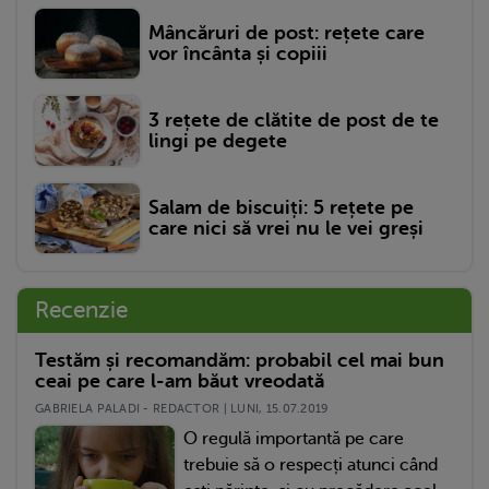
Mâncăruri de post: rețete care
vor încânta și copiii
3 rețete de clătite de post de te
lingi pe degete
Salam de biscuiți: 5 rețete pe
care nici să vrei nu le vei greși
Recenzie
Testăm și recomandăm: probabil cel mai bun
ceai pe care l-am băut vreodată
GABRIELA PALADI - REDACTOR | LUNI, 15.07.2019
O regulă importantă pe care
trebuie să o respecți atunci când