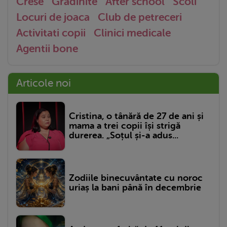
Crese
Gradinite
After school
Scoli
Locuri de joaca
Club de petreceri
Activitati copii
Clinici medicale
Agentii bone
Articole noi
Cristina, o tânără de 27 de ani și
mama a trei copii își strigă
durerea. „Soțul și-a adus...
Zodiile binecuvântate cu noroc
uriaș la bani până în decembrie