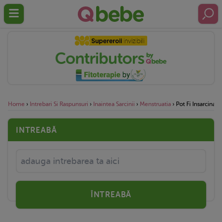
Home
›
Intrebari Si Raspunsuri
›
Inaintea Sarcinii
›
Menstruatia
›
Pot Fi Insarcinat
INTREABĂ
ÎNTREABĂ