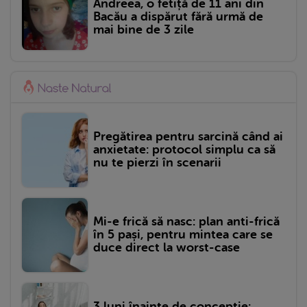
Andreea, o fetiță de 11 ani din
Bacău a dispărut fără urmă de
mai bine de 3 zile
Pregătirea pentru sarcină când ai
anxietate: protocol simplu ca să
nu te pierzi în scenarii
Mi-e frică să nasc: plan anti-frică
în 5 pași, pentru mintea care se
duce direct la worst-case
3 luni înainte de concepție: