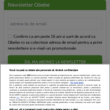
Newsletter Qbebe
Confirm ca am peste 16 ani si sunt de acord ca
Qbebe.ro sa colecteze adresa de email pentru a primi
newslettere si e-mail-uri promotionale.
DA, MA ABONEZ LA NEWSLETTER
Nouă ne pasă ca datele tale personale să rămână confidențiale
Noi și partenerii noștri
1019
stocăm și/sau accesăm informații pe dispozitivul dvs., precum identificatorii cookie unici
pentru prelucrarea datelor cu caracter personal. Puteți accepta sau gestiona preferințele dvs. făcând clic mai jos,
respectiv vă puteți opune utilizării unui interes legitim în orice moment pe pagina cu politica de confidențialitate.
Aceste alegeri vor fi raportate partenerilor noștri și nu vă vor afecta navigarea.
Mai multe detalii
Noi si partenerii nostri (retelele de socializare si agentiile de publicitate partenere, precum si furnizorii nostri de
servicii de date analitice) prelucram date pentru a permite website-ului sa functioneze, pentru a personaliza
continutul si anunturile publicitare afisate in functie de interesele si/sau profilul dvs., pentru a va oferi functionalitati
aferente retelelor de socializare si pentru a analiza traficul pe website. Beneficiati de drepturile prevazute de art. 15-
22 din GDPR in legatura cu prelucrarea datelor cu caracter personal. Aceste drepturi pot fi exercitate prin modalitatea
indicata
aici
. Prin click pe “ACCEPT TOATE”, acceptati folosirea tuturor Tehnologiilor de tip Cookie, care implica
inclusiv acceptul dvs. cu privire la stocarea/accesarea informatiilor de catre Vendor-ii cu care colaboram. Prin click
Echipa Editoriala
Newsletter
Contact
pe “VREAU SA MODIFIC SETARILE INDIVIDUAL” puteti schimba preferintele in mod individual, mai putin cele legate
de cookie strict necesare pentru functionarea website-ului.
Atât noi, cât și partenerii noștri prelucrăm datele pentru a oferi: